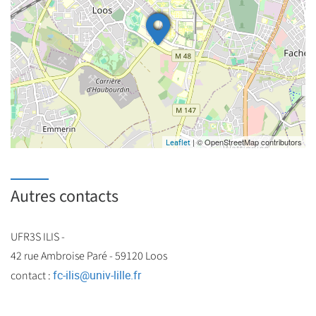
| © OpenStreetMap contributors
Leaflet
Autres contacts
UFR3S ILIS -
42 rue Ambroise Paré - 59120 Loos
fc-ilis
@
univ-lille.fr
contact :