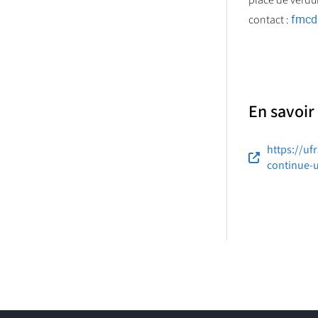
place de verdun
fmcd
contact :
En savoir
https://uf
continue-u