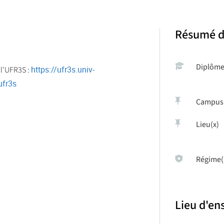
Résumé d
Diplôm
https://ufr3s.univ-
 l'UFR3S :
ufr3s
Campus
Lieu(x)
Régime(
Lieu d'e