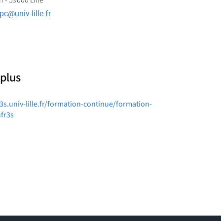
 - 59000 Lille
pc
@
univ-lille.fr
 plus
r3s.univ-lille.fr/formation-continue/formation-
fr3s