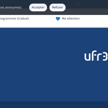
iques anonymes).
Accepter
Refuser
rogrammes Gradués
Ma sélection