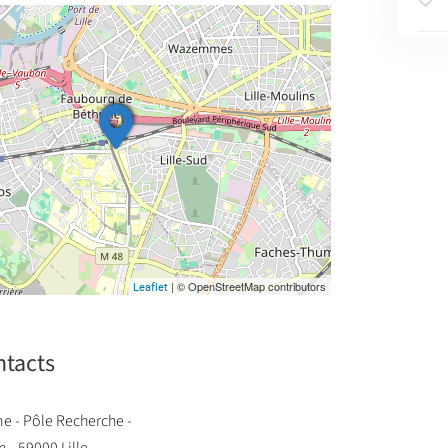
| © OpenStreetMap contributors
Leaflet
ntacts
 - Pôle Recherche -