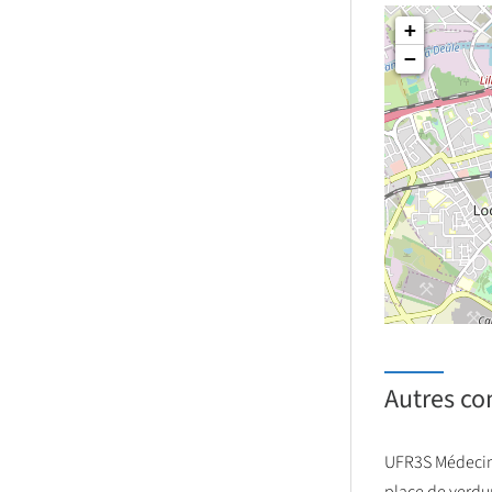
+
−
Autres co
UFR3S Médecine