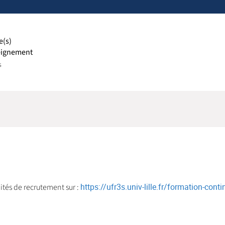
e(s)
eignement
s
https://ufr3s.univ-lille.fr/formation-con
ités de recrutement sur :