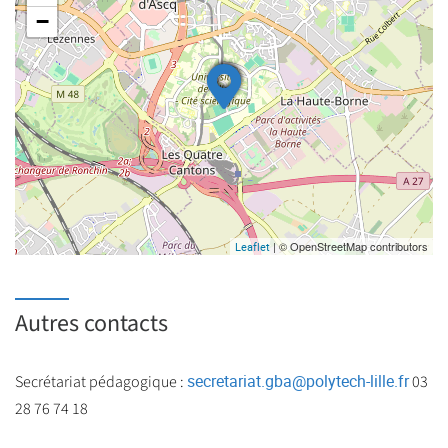
−
| © OpenStreetMap contributors
Leaflet
Autres contacts
secretariat.gba
@
polytech-lille.fr
Secrétariat pédagogique :
03
28 76 74 18