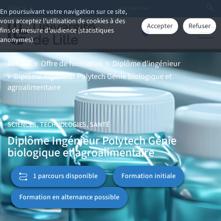
Aller à
En poursuivant votre navigation sur ce site,
vous acceptez l'utilisation de cookies à des
Accepter
Refuser
fins de mesure d'audience (statistiques
anonymes).
Accueil
Offre de formation
Diplôme d'ingénieur
Diplôme Ingénieur Polytech Génie biologique et
agroalimentaire
SCIENCES, TECHNOLOGIES, SANTÉ
Diplôme Ingénieur Polytech Génie
biologique et agroalimentaire
Formation initiale
1 parcours disponible
Formation en alternance possible