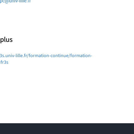
pc
@
univ-lille.fr
 plus
r3s.univ-lille.fr/formation-continue/formation-
fr3s