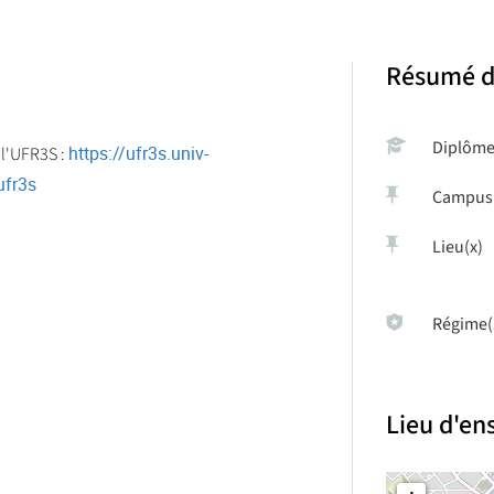
Résumé d
Diplôm
https://ufr3s.univ-
 l'UFR3S :
ufr3s
Campus
Lieu(x)
Régime(
Lieu d'e