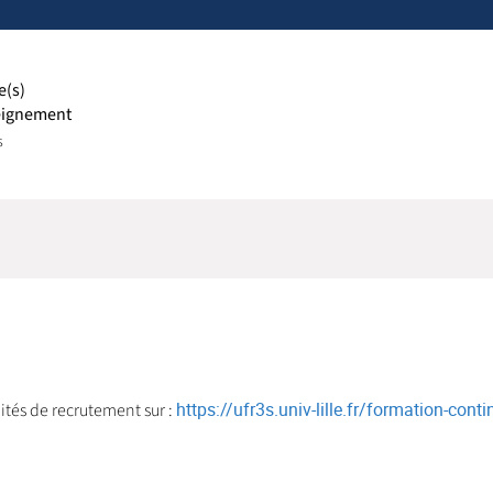
e(s)
eignement
s
https://ufr3s.univ-lille.fr/formation-con
ités de recrutement sur :