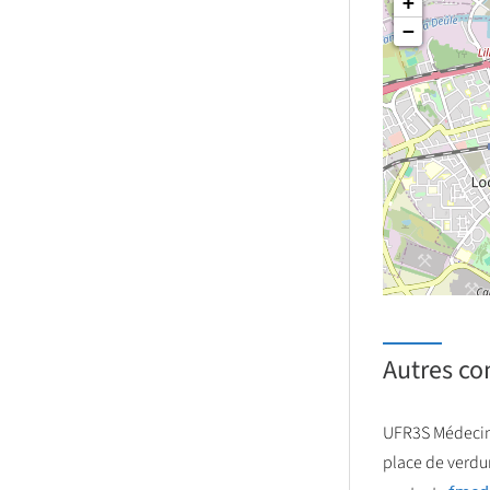
+
−
Autres co
UFR3S Médecine
place de verdun