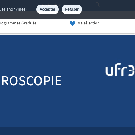
iques anonymes).
Accepter
Refuser
rogrammes Gradués
Ma sélection
HROSCOPIE