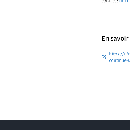
fmcd
contact :
En savoir
https://uf
continue-u