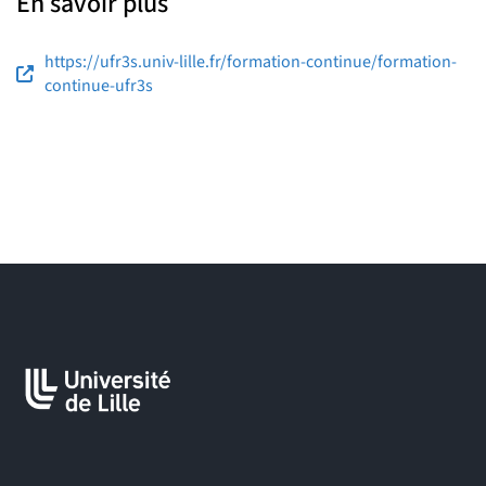
En savoir plus
https://ufr3s.univ-lille.fr/formation-continue/formation-
continue-ufr3s