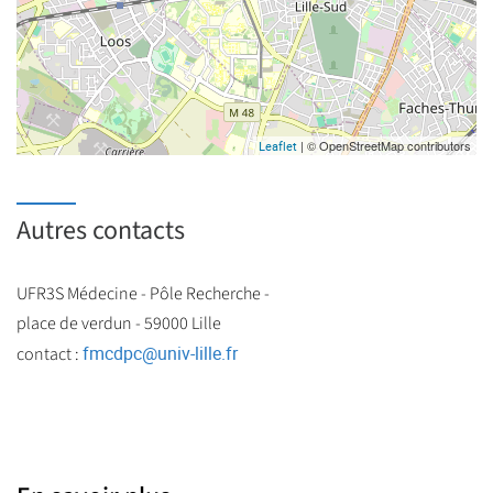
| © OpenStreetMap contributors
Leaflet
Autres contacts
UFR3S Médecine - Pôle Recherche -
place de verdun - 59000 Lille
fmcdpc
@
univ-lille.fr
contact :