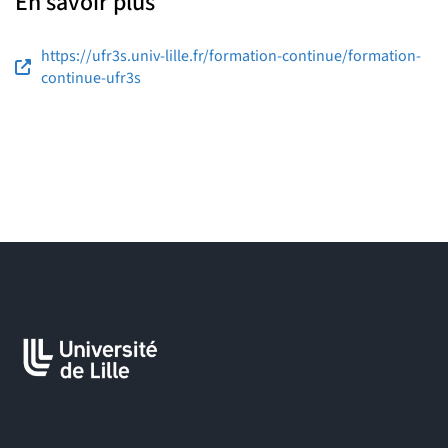
En savoir plus
https://ufr3s.univ-lille.fr/formation-continue/formation-
continue-ufr3s