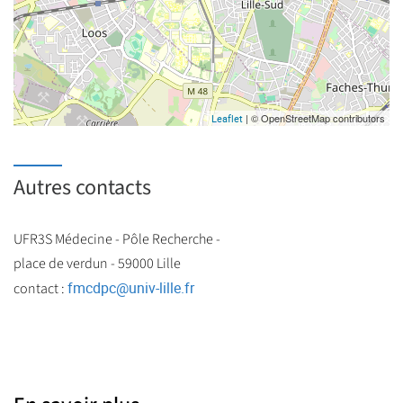
| © OpenStreetMap contributors
Leaflet
Autres contacts
UFR3S Médecine - Pôle Recherche -
place de verdun - 59000 Lille
fmcdpc
@
univ-lille.fr
contact :