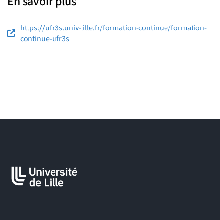
En savoir plus
https://ufr3s.univ-lille.fr/formation-continue/formation-
continue-ufr3s