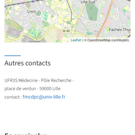
| © OpenStreetMap contributors
Leaflet
Autres contacts
UFR3S Médecine - Pôle Recherche -
place de verdun - 59000 Lille
fmcdpc
@
univ-lille.fr
contact :