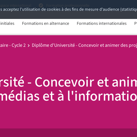
space international
Formation professionnelle
s acceptez l'utilisation de cookies à des fins de mesure d'audience (statist
nitiales
Formations en alternance
Formations internationales
P
ire - Cycle 2
Diplôme d'Université - Concevoir et animer des proj
sité - Concevoir et ani
médias et à l'informati