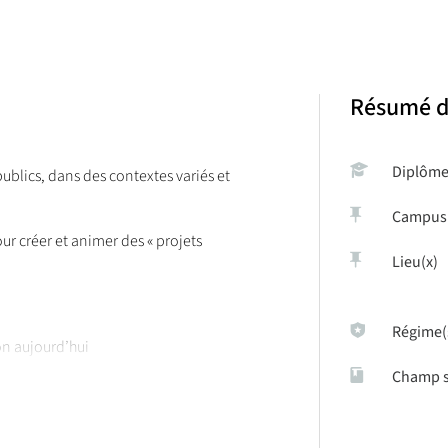
Résumé d
Diplôm
publics, dans des contextes variés et
Campus
ur créer et animer des « projets
Lieu(x)
Régime(
n aujourd’hui
Champ s