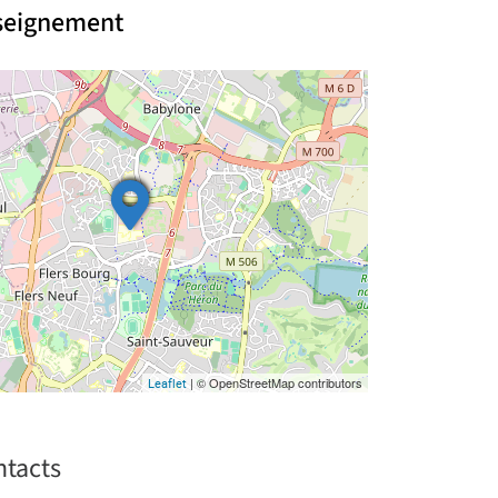
nseignement
| © OpenStreetMap contributors
Leaflet
ntacts