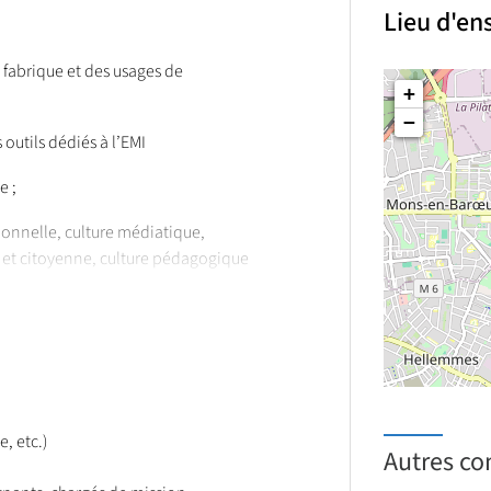
Lieu d'e
 fabrique et des usages de
+
−
 outils dédiés à l’EMI
e ;
onnelle, culture médiatique,
e et citoyenne, culture pédagogique
e, etc.)
Autres co