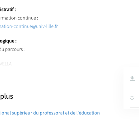
tratif :
ormation continue :
ation-continue@univ-lille.fr
ogique :
u parcours :
VELLA
kervella
@
inspe-lille-hdf.fr
 plus
ational supérieur du professorat et de l'éducation