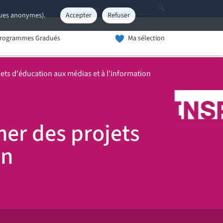
iques anonymes).
Accepter
Refuser
rogrammes Gradués
Ma sélection
ets d'éducation aux médias et à l'information
mer des projets
on