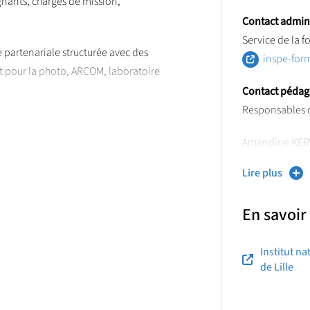
gnants, chargés de mission,
Contact adminis
Service de la f
partenariale structurée avec des
inspe-form
tut pour la photo, ARCOM, laboratoire
Contact pédag
Responsables d
édiée à l’actualité de l’éducation
ique, scientifique et associatif
Amandine KER
Lire plus
 incubateur de recherches et de
amandine.
En savoir
Institut n
de Lille