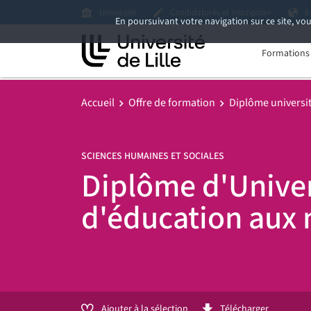
Université
Candidatures et inscription
E
En poursuivant votre navigation sur ce site, vou
Formations i
Accueil
Offre de formation
Diplôme universita
SCIENCES HUMAINES ET SOCIALES
Diplôme d'Univer
d'éducation aux 
Ajouter à la sélection
Télécharger