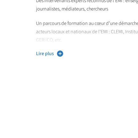
Des intervenants experts reconnus de l’EMI : ensei
journalistes, médiateurs, chercheurs
Un parcours de formation au cœur d’une démarche 
acteurs locaux et nationaux de l’EMI : CLEMI, Insti
GERiiCO, etc.
Lire plus
Une participation à une journée d’étude annuelle d
aux médias et à l’information dans le monde académ
Un DU qui s’appuie sur des lieux comme le MiniLab,
pratiques pédagogiques
Une formation adossée à la recherche en EMI