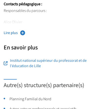
Contacts pédagogique :
Responsables du parcours :
Alice Olivier
Lire plus
alice.olivier
@
univ-lille.fr
Frédérique Le Doujet
En savoir plus
frederique.le-doujet@univ-lille.fr
Institut national supérieur du professorat et de
l'éducation de Lille
Autre(s) structure(s) partenaire(s)
Planning Familial du Nord
Autres acteurs professionnels et associatifs