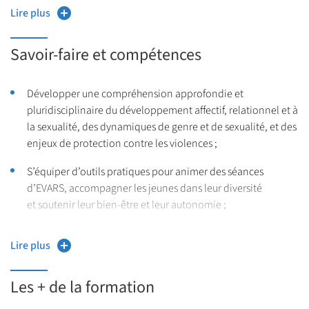
savoirs théoriques et pratiques de terrain, grâce à des
Lire plus
intervenant·es universitaires et professionnel·les.
Portée par l’Université de Lille, la formation est proposée en
Savoir-faire et compétences
partenariat avec de nombreux·ses acteur·ices professionnel·les,
en particulier le Planning Familial du Nord.
Développer une compréhension approfondie et
pluridisciplinaire du développement affectif, relationnel et à
la sexualité, des dynamiques de genre et de sexualité, et des
enjeux de protection contre les violences ;
S’équiper d’outils pratiques pour animer des séances
d’EVARS, accompagner les jeunes dans leur diversité
et soutenir leur bien-être et leur autonomie ;
Concevoir et mettre en œuvre des projets collectifs
Lire plus
pluriprofessionnels adaptés à différents publics et différents
contextes d’intervention ;
Les + de la formation
Créer un réseau interdisciplinaire et intersectoriel de