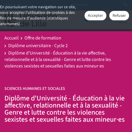
Aller à
En poursuivant votre navigation sur ce site,
vous acceptez l'utilisation de cookies à des
Accepter
Refuser
fins de mesure d'audience (statistiques
anonymes).
Accueil
Offre de formation
Diplôme universitaire - Cycle 2
Diplôme d'Université - Éducation à la vie affective,
relationnelle et à la sexualité - Genre et lutte contre les
violences sexistes et sexuelles faites aux mineur·es
SCIENCES HUMAINES ET SOCIALES
Diplôme d'Université - Éducation à la vie
affective, relationnelle et à la sexualité -
Genre et lutte contre les violences
sexistes et sexuelles faites aux mineur·es