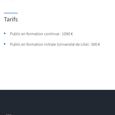
Licence et/ou expérience(s) professionnelle(s), personnelle(s)
ou associative(s) significative(s) dans le domaine.
Tarifs
Public en formation continue : 1090 €
Public en formation initiale (Université de Lille) : 500 €