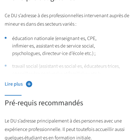
Ce DU s’adresse à des professionnel·les intervenant auprès de
mineur·es dans des secteurs variés :
éducation nationale (enseignant·es, CPE,
infimier·es, assistant·es de service social,
psychologues, directeur·ice d’école etc.) ;
travail social (assistant·es social·es, éducateurs·trices,
conseiller·ère conjugal·e et familial·e ; etc.) ;
Lire plus
protection de l’enfance ;
communes, départements, régions ;
Pré-requis recommandés
protection judiciaire de la jeunesse ;
Le DU s’adresse principalement à des personnes avec une
santé ;
expérience professionnelle. Il peut toutefois accueillir aussi
quelques étudiant·es en formation initiale.
droit, culture, etc.