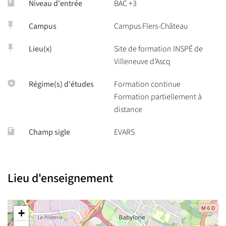
Niveau d'entrée
BAC +3
Un ancrage pluridisciplinaire fort ;
Campus
Campus Flers-Château
Un calendrier étalé sur 10 mois, adapté aux contraintes des
professionnel·les en activité.
Lieu(x)
Site de formation INSPÉ de
Villeneuve d’Ascq
Régime(s) d'études
Formation continue
Formation partiellement à
distance
Champ sigle
EVARS
Lieu d'enseignement
+