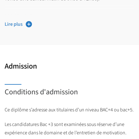
PROGRAMME :
Lire plus
UE 1 - 24H : Identifier et comprendre les risques
psychosociaux (R.P.S.) et la Qualité de vie au
travail (QVT) et notions de risques professionnels et
psychosociaux.
Admission
UE 2 - 24h : approche juridique des risques psychosociaux.
UE 3 - 24h : approche médicale des risques psychosociaux et
risques majeurs.
Conditions d'admission
UE 4 - 24h : approche ergonomique des risques
professionnels et psychosociaux.
Ce diplôme s’adresse aux titulaires d’un niveau BAC+4 ou bac+5.
UE 5 - 24h : diagnostics R.P.S. et document unique
Les candidatures Bac +3 sont examinées sous réserve d’une
d’évaluation des risques (DUER).
expérience dans le domaine et de l’entretien de motivation.
UE 6 - 12h : supervision sous forme d’ateliers de retour