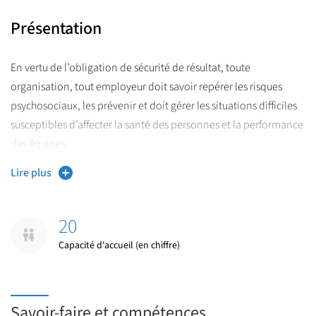
Présentation
En vertu de l’obligation de sécurité de résultat, toute
organisation, tout employeur doit savoir repérer les risques
psychosociaux, les prévenir et doit gérer les situations difficiles
susceptibles d’affecter la santé des personnes et la performance
des équipes.
Lire plus
Acquérir des connaissances multidisciplinaires sur les
risques (stress au travail, burnout, harcèlement moral au
travail, addictions, comportements antisociaux).
20
Acquérir des connaissances liées aux organisations (climat,
Capacité d'accueil (en chiffre)
justice), à l’activité et à l’organisation du travail et aux
situations de travail.
Identifier les axes de progrès à accomplir en matière de
Savoir-faire et compétences