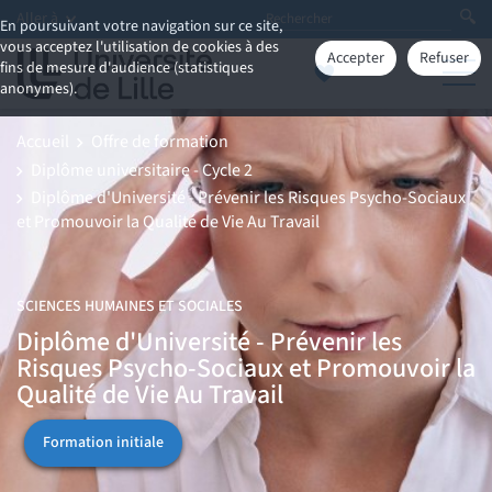
Aller à
En poursuivant votre navigation sur ce site,
vous acceptez l'utilisation de cookies à des
Accepter
Refuser
fins de mesure d'audience (statistiques
anonymes).
Accueil
Offre de formation
Diplôme universitaire - Cycle 2
Diplôme d'Université - Prévenir les Risques Psycho-Sociaux
et Promouvoir la Qualité de Vie Au Travail
SCIENCES HUMAINES ET SOCIALES
Diplôme d'Université - Prévenir les
Risques Psycho-Sociaux et Promouvoir la
Qualité de Vie Au Travail
Formation initiale