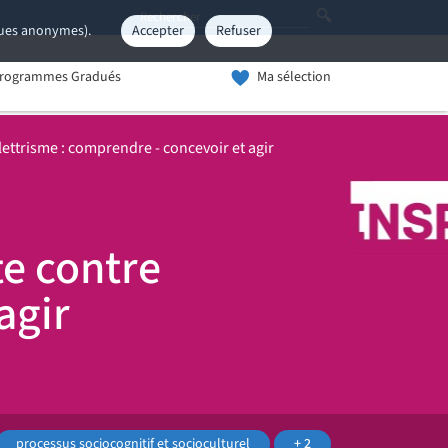
iques anonymes).
Accepter
Refuser
rogrammes Gradués
Ma sélection
llettrisme : comprendre - concevoir et agir
te contre
agir
processus sociocognitif et socioculturel
+ 2