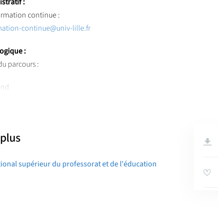
tratif :
ormation continue :
ation-continue@univ-lille.fr
ogique :
u parcours :
and
augrand
@
inspe-lille-hdf.fr
rde
 plus
legarde@inspe-lille-hdf.fr
ational supérieur du professorat et de l'éducation