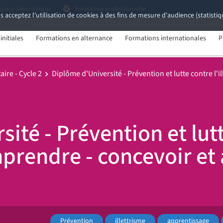
space international
Formation professionnelle
s acceptez l'utilisation de cookies à des fins de mesure d'audience (statist
nitiales
Formations en alternance
Formations internationales
P
ire - Cycle 2
Diplôme d'Université - Prévention et lutte contre l'i
ité - Prévention et lut
omprendre - concevoir et 
Prévention
illettrisme
apprentissage