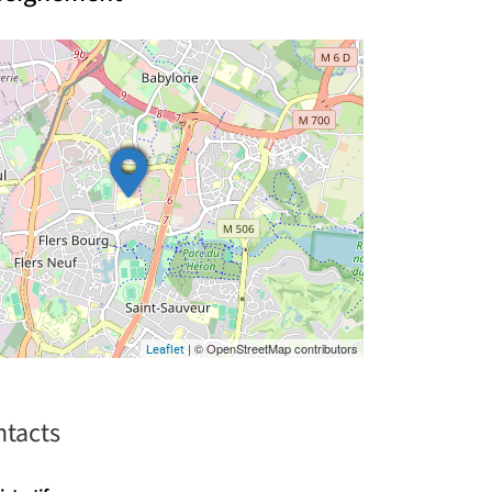
| © OpenStreetMap contributors
Leaflet
ntacts