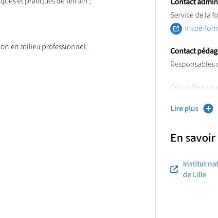
ques et pratiques de terrain ;
Contact adminis
Service de la f
inspe-form
on en milieu professionnel.
Contact pédag
Responsables d
Céline Beaugr
celine.be
Lire plus
Katell Bellega
En savoir
katell.bel
Institut n
de Lille