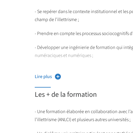
- Se repérer dans le contexte institutionnel et les 
champ de l’illettrisme ;
- Prendre en compte les processus sociocognitifs d
- Développer une ingénierie de formation qui intè
numéraciques et numériques ;
- Accompagner le public dans divers contextes soci
Lire plus
dynamique inclusive ;
- Analyser ses pratiques professionnelles et savoir
Les + de la formation
- Une formation élaborée en collaboration avec l’a
l’illettrisme (ANLCI) et plusieurs autres universités ;