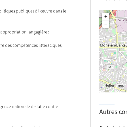
politiques publiques à l’œuvre dans le
+
−
’appropriation langagière ;
gre des compétences littéraciques,
oéducatifs et culturels, dans une
 en rendre compte.
gence nationale de lutte contre
Autres co