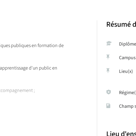
Résumé d
Diplôm
itiques publiques en formation de
Campus
'apprentissage d'un public en
Lieu(x)
'accompagnement ;
Régime(
Champ s
Lieu d'e