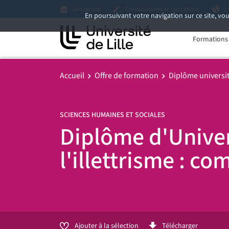
Université
Candidatures et inscription
E
En poursuivant votre navigation sur ce site, vou
Formations i
Accueil
Offre de formation
Diplôme universita
SCIENCES HUMAINES ET SOCIALES
Diplôme d'Univers
l'illettrisme : c
Ajouter à la sélection
Télécharger