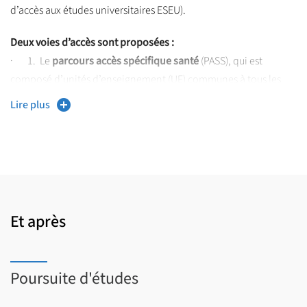
d’accès aux études universitaires ESEU).
Deux voies d’accès sont proposées :
· 1. Le
parcours accès spécifique santé
(PASS), qui est
composé d’unités d’enseignement (UE) communes à tous les
étudiants quel que soit leur choix de filière (chirurgie dentaire,
Lire plus
maïeutique, médecine, pharmacie), d’une UE cœur de métier
spécifique à une filière et d’une UE d’ouverture choisie dans une
discipline hors santé ;
· 2.
La licence accès-santé
(L-AS), qui est composée des UE
d’une licence partenaire et des UE d’une mineure santé
dispensée par les enseignants de santé.
Et après
Les études de chirurgie dentaire :
Poursuite d'études
Pour les bacheliers ou équivalent, l’admission en deuxième