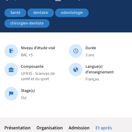
Santé
dentaire
odontologie
chirurgien-dentiste
Niveau d'étude visé
Durée
BAC +5
3 ans
Composante
Langue(s)
d'enseignement
UFR3S - Sciences de
santé et du sport
Français
Stage(s)
Oui
Présentation
Organisation
Admission
Et après