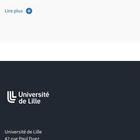
Enseignant/chercheur à l'université ;
Lire plus
Chirurgien-dentiste conseil au sein d'organismes tels que
l'Assurance maladie ;
Chirurgien-dentiste au sein du Service de santé des armées
Université de Lille
42 rue Paul Duez