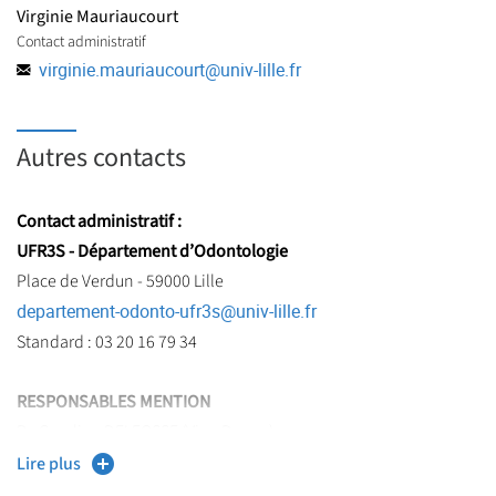
Virginie Mauriaucourt
Contact administratif
virginie.mauriaucourt
@
univ-lille.fr
Autres contacts
Contact administratif :
UFR3S - Département d’Odontologie
Place de Verdun - 59000 Lille
departement-odonto-ufr3s
@
univ-lille.fr
Standard : 03 20 16 79 34
RESPONSABLES MENTION
Pr. Caroline DELFOSSE (Vice-Doyen)
Dr. Laurent NAWROCKI (Chef du service d’odontologie)
Lire plus
departement-odonto-ufr3
@
suniv-lille.fr