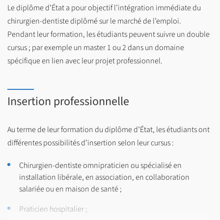
année de chirurgie dentaire se fait à l’issue du PASS ou suite
Le diplôme d’État a pour objectif l’intégration immédiate du
à la validation de la 1ère, 2ème ou 3ème année de L-AS. La
chirurgien-dentiste diplômé sur le marché de l’emploi.
procédure d’admission, sélective dans les deux voies, est
Pendant leur formation, les étudiants peuvent suivre un double
basée sur deux groupes d’épreuves. Chaque étudiant pourra
cursus ; par exemple un master 1 ou 2 dans un domaine
présenter sa candidature deux fois sous réserve d’avoir
validé une année d’études supplémentaire.
spécifique en lien avec leur projet professionnel.
Le nombre d’étudiants admis en études de chirurgie
dentaire au titre de l’année 2025-2026 est de 94 étudiants.
Plus d'informations sur les modalités de recrutement :
Insertion professionnelle
https://www.parcoursup.gouv.fr/
Au terme de leur formation du diplôme d’État, les étudiants ont
différentes possibilités d’insertion selon leur cursus :
Chirurgien-dentiste omnipraticien ou spécialisé en
installation libérale, en association, en collaboration
salariée ou en maison de santé ;
Praticien hospitalier ;