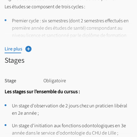
Les études se composent de trois cycles :
Premier cycle : six semestres (dont 2 semestres effectués en
première année des études de santé) correspondant au
niveau licence et sanctionné par le diplôme de formation
générale en sciences odontologiques (DFGSO) ;
Lire plus
Deuxième cycle : quatre semestres correspondant au niveau
Stages
master et sanctionné par le diplôme de formation
approfondie en sciences odontologiques (DFASO) ;
Stage
Obligatoire
Troisième cycle :
o Cycle court : deux semestres de formation
Les stages sur l’ensemble du cursus :
o Cycle long : entre six et huit semestres de formation pour
les étudiants reçus au concours de l’internat ;
Un stage d'observation de 2 jours chez un praticien libéral
o Soutenance d’une thèse d’exercice.
en 2e année ;
Un stage d'initiation aux fonctions odontologiques en 3e
année dans le service d'odontologie du CHU de Lille ;