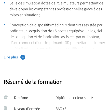
7.Dentisterie restauratrice endodontie
Salle de simulation dotée de 75 simulateurs permettant de
8.Prothèses,
développer les compétences professionnelles grâce à des
9.Sciences anatomiques.
mises en situation ;
Conception de dispositifs médicaux dentaires assistée par
ordinateur : acquisition de 15 postes équipés d’un logiciel
de conception et de fabrication assistées par ordinateur,
d’un scanner et d’une imprimante 3D permettant de former
les étudiants à la conception de dispositifs médicaux
dentaires ;
Lire plus
Collaboration étroite avec le CHU de Lille (plus grand
campus hospitalo-universitaire d’Europe avec le Parc
Eurasanté) ;
Résumé de la formation
Ouverture à l’international permettant de suivre une partie
des études ou des stages à l’étranger dans le cadre des
Diplôme
Diplômes secteur santé
échanges internationaux.
Niveau d'entrée
BAC +3