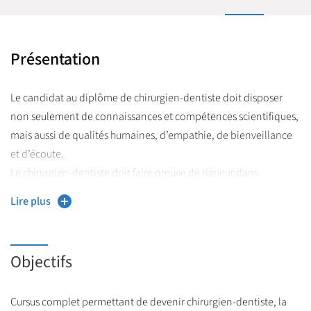
Présentation
Le candidat au diplôme de chirurgien-dentiste doit disposer
non seulement de connaissances et compétences scientifiques,
mais aussi de qualités humaines, d’empathie, de bienveillance
et d’écoute.
Le chirurgien-dentiste doit faire preuve de rigueur dans
l’ensemble de ses actes professionnels. Il engage sa
Lire plus
responsabilité au sein de son cabinet dentaire lors de la mise au
point d’un plan de traitement ou lors de la dispensation des
soins.
Objectifs
Comme les autres professionnels de santé, les chirurgiens
dentistes sont soumis à un code de déontologie. Ils apportent
Cursus complet permettant de devenir chirurgien-dentiste, la
leurs connaissances et compétences médicales aux patients.