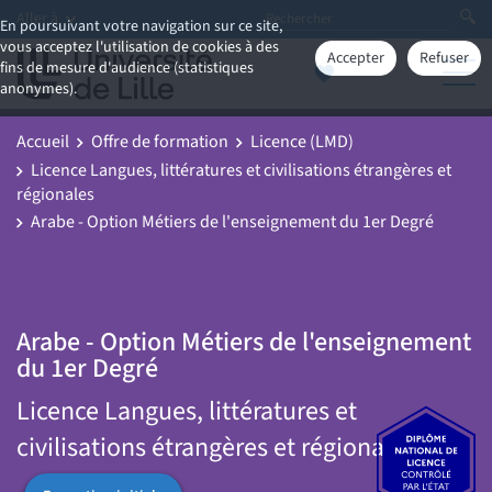
Aller à
En poursuivant votre navigation sur ce site,
vous acceptez l'utilisation de cookies à des
Accepter
Refuser
fins de mesure d'audience (statistiques
anonymes).
Accueil
Offre de formation
Licence (LMD)
Licence Langues, littératures et civilisations étrangères et
régionales
Arabe - Option Métiers de l'enseignement du 1er Degré
Arabe - Option Métiers de l'enseignement
du 1er Degré
Licence Langues, littératures et
civilisations étrangères et régionales