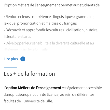
entre les filles et les garçons ou encore l’école inclusive ;
L’option Métiers de l’enseignement permet aux étudiants de :
• Développer une première approche du métier à travers un
• Renforcer leurs compétences linguistiques : grammaire,
stage en milieu scolaire ;
lexique, prononciation et maîtrise du français.
• Appréhender les principaux enjeux du système éducatif
• Découvrir et approfondir les cultures : civilisation, histoire,
français.
littérature et arts.
• Développer leur sensibilité à la diversité culturelle et au
dialogue entre les civilisations.
• S’exprimer avec clarté à l’oral et à l’écrit, en mobilisant un
Lire plus
vocabulaire précis et adapté.
• Perfectionner leurs compétences en traduction, avec un souci
Les + de la formation
constant de rigueur et de précision.
L’
option Métiers de l’enseignement
est également accessible
dans plusieurs parcours de licence, au sein de différentes
facultés de l’Université de Lille.