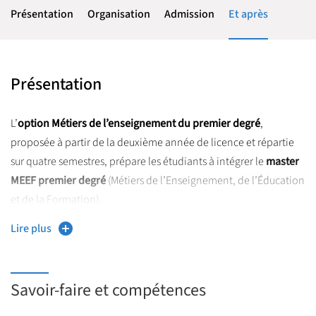
Présentation
Organisation
Admission
Et après
Présentation
L’
option Métiers de l’enseignement du premier degré
,
proposée à partir de la deuxième année de licence et répartie
sur quatre semestres, prépare les étudiants à intégrer le
master
MEEF premier degré
(Métiers de l’Enseignement, de l’Éducation
et de la Formation).
Elle offre un ensemble de formations visant à :
Lire plus
• Acquérir les connaissances nécessaires à l’enseignement et à la
compréhension des savoirs scolaires ;
Savoir-faire et compétences
• S’initier à la didactique des disciplines et aux grandes
thématiques éducatives actuelles telles que la laïcité, l’égalité