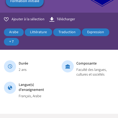
Formation initiale
Ajouter à la sélection
Télécharger
Arabe
Littérature
Traduction
Expression
+ 7
Durée
Composante
2 ans
Faculté des langues,
cultures et sociétés
Langue(s)
d'enseignement
Français, Arabe