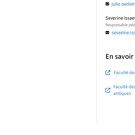
re à la réflexion sur la transition
julie.oerl
Severine Issae
Responsable pé
severine.i
En savoir
Faculté d
Faculté de
antiques