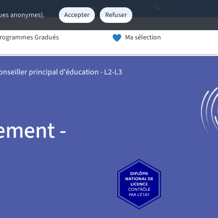
iques anonymes).
Accepter
Refuser
rogrammes Gradués
Ma sélection
onseiller principal d'éducation - L2-L3
nement -