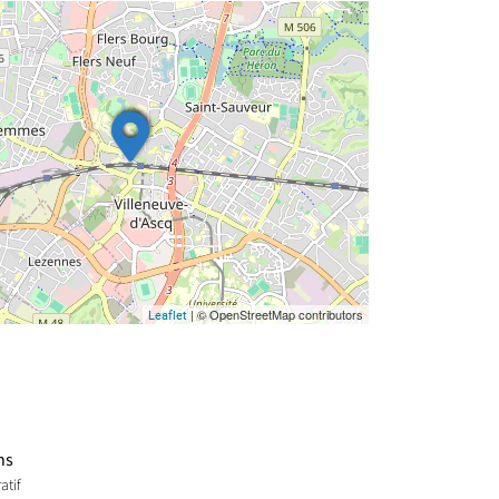
| © OpenStreetMap contributors
Leaflet
ns
atif