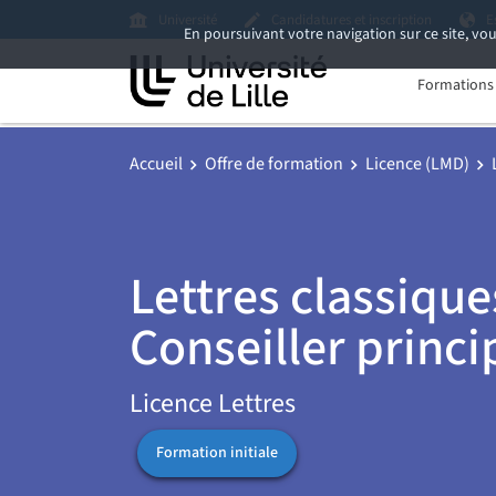
Université
Candidatures et inscription
E
En poursuivant votre navigation sur ce site, vou
Formations i
Accueil
Offre de formation
Licence (LMD)
Lettres classique
Conseiller princi
Licence Lettres
Formation initiale