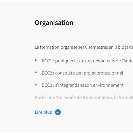
Organisation
La formation organise ses 6 semestres en 3 blocs 
BCC1 : pratiquer les textes des auteurs de l’Anti
BCC2 : construire son projet professionnel
BCC3 : s’intégrer dans son environnement
Après une 1re année de tronc commun, la format
Les semestres sont de 12 semaines, avec une vingt
Lire plus
La formation délivre un diplôme de DEUG en 2e anné