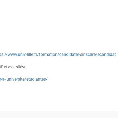
ps://www.univ-lille.fr/formation/candidater-sinscrire/ecandidat
 et assimilés) :
ir-a-luniversite/etudiantes/