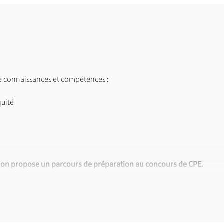
de connaissances et compétences :
quité
ion propose un parcours de préparation au concours de CPE.
aine d’heures de cours par semaine.
e (120 crédits ECTS) et de licence (180 crédits ECTS) en 3e année.