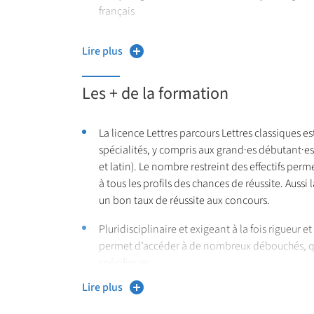
français
rédiger un commentaire et une dissertation sur 
Lire plus
du Moyen Âge à nos jours
présenter à l’oral un développement argumenté
Les + de la formation
l’Antiquité gréco-romaine
utiliser les ressources spécifiques, y compris n
La licence Lettres parcours Lettres classiques est
de l’Antiquité
spécialités, y compris aux grand·es débutant·e
et latin). Le nombre restreint des effectifs perme
à tous les profils des chances de réussite. Aussi
un bon taux de réussite aux concours.
Pluridisciplinaire et exigeant à la fois rigueur e
permet d’accéder à de nombreux débouchés, q
spécifiques.
Lire plus
La formation offre un enseignement de langue v