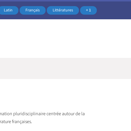
Latin
Français
Littératures
+ 1
rmation pluridisciplinaire centrée autour de la
rature françaises.