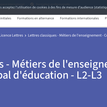
space international
Formation professionnelle
s acceptez l'utilisation de cookies à des fins de mesure d'audience (statist
nitiales
Formations en alternance
Formations internationales
P
Licence Lettres
Lettres classiques - Métiers de l'enseignement - C
s - Métiers de l'enseig
pal d'éducation - L2-L3