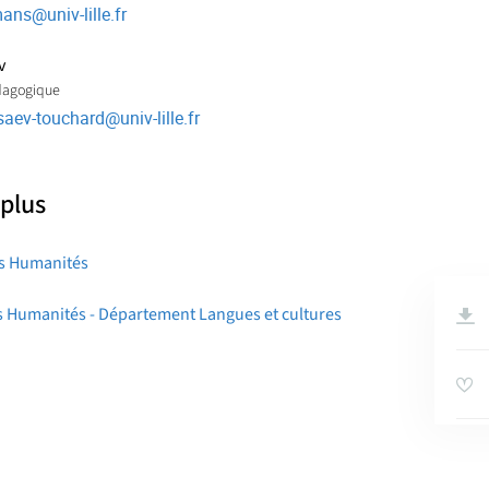
emans
@
univ-lille.fr
v
dagogique
ssaev-touchard
@
univ-lille.fr
 plus
es Humanités
s Humanités - Département Langues et cultures