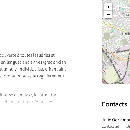
+
−
des œuvres de littérature française
 sur un objet d’étude relevant de
umériques, aux disciplines d’études
 ouverte à toutes les séries et
s en langues anciennes (grec ancien
t un suivi individualisé, offrant ainsi
 la formation a-t-elle régulièrement
t finesse d’analyse, la formation
ui dépassent ses débouchés
Contacts
Julie Oerlema
ivante à tous les semestres.
Contact administr