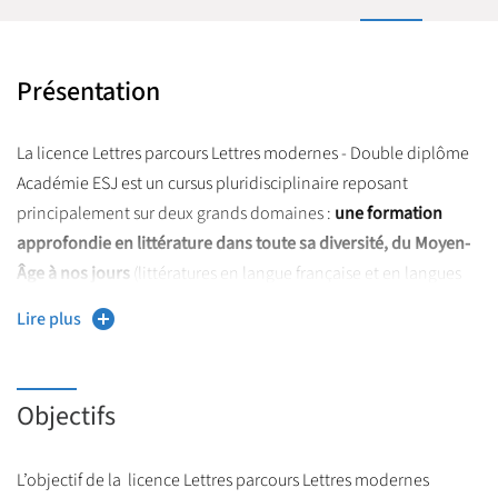
Présentation
La licence Lettres parcours Lettres modernes - Double diplôme
Académie ESJ est un cursus pluridisciplinaire reposant
principalement sur deux grands domaines :
une formation
approfondie en littérature dans toute sa diversité, du Moyen-
Âge à nos jours
(littératures en langue française et en langues
étrangères) et
la maîtrise des fondamentaux du journalisme
.
Lire plus
L’ESJ Lille, dans le cadre de cette Académie ESJ, propose un
diplôme d’établissement «Initiation au journalisme», qui
Objectifs
permet de découvrir les métiers du journalisme, d’acquérir les
bases de la méthode journalistique et de se préparer aux
concours de recrutement des 14 masters de journalisme
L’objectif de la licence Lettres parcours Lettres modernes