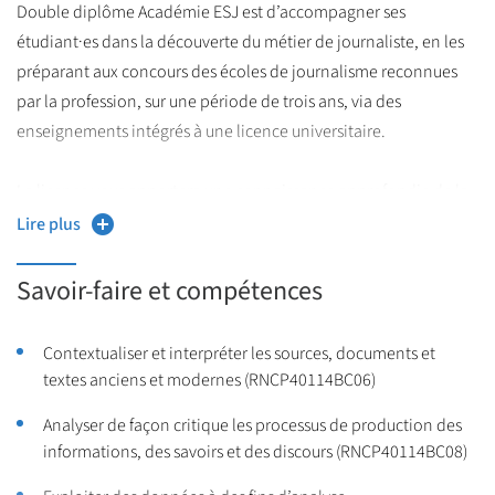
reconnus par la Commission Paritaire Nationale de l'Emploi des
Double diplôme Académie ESJ est d’accompagner ses
journalistes (CPNEJ).
étudiant·es dans la découverte du métier de journaliste, en les
préparant aux concours des écoles de journalisme reconnues
par la profession, sur une période de trois ans, via des
enseignements intégrés à une licence universitaire.
La licence vous apportera une connaissance approfondie de la
langue française et des littératures française, francophones et
Lire plus
étrangères. Vous apprendrez à maîtriser l’expression écrite et
orale, ainsi que la méthodologie et les outils de la recherche
Savoir-faire et compétences
documentaire et bibliographique en littérature. Vous
développerez vos capacités d’analyse critique et de synthèse et
Contextualiser et interpréter les sources, documents et
vos capacités d’organisation et de travail en autonomie et en
textes anciens et modernes (RNCP40114BC06)
équipe.
Analyser de façon critique les processus de production des
informations, des savoirs et des discours (RNCP40114BC08)