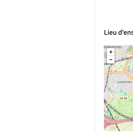
Lieu d'e
+
−