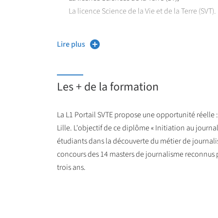
La licence Science de la Vie et de la Terre (SVT).
Le parcours en licence Sciences de la Vie s'adresse
Lire plus
Le parcours en licence Sciences de la Terre aux étu
Le parcours en licence Sciences de la Vie et de la T
de la médiation scientifique…
Les + de la formation
Ces 3 parcours, SV, ST et SVT, s’adressent à celles et
aiment manipuler, faire des observations et analyser
La L1 Portail SVTE propose une opportunité réelle 
En parallèle, l’ESJ Lille, dans le cadre de l
’Académi
Lille. L'objectif de ce diplôme « Initiation au jour
journalisme, d’acquérir les bases de la méthode j
étudiants dans la découverte du métier de journalis
Paritaire Nationale de l'Emploi des journalistes (C
concours des 14 masters de journalisme reconnus p
trois ans.
Les étudiants, à l’issue de leurs trois années de for