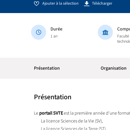
Ajouter à la sélection
Télécharger
Durée
Compo
1 an
Faculté
technol
Présentation
Organisation
Présentation
Le
portail SVTE
est la première année d'une formati
La licence Sciences de la Vie (SV),
La licence Sciences de la Terre (ST),