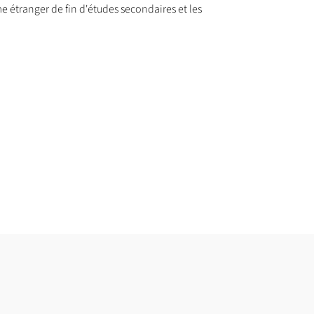
me étranger de fin d'études secondaires et les
'appréciation des dossiers qui permettront à la
st retenue et dans la limite de la capacité