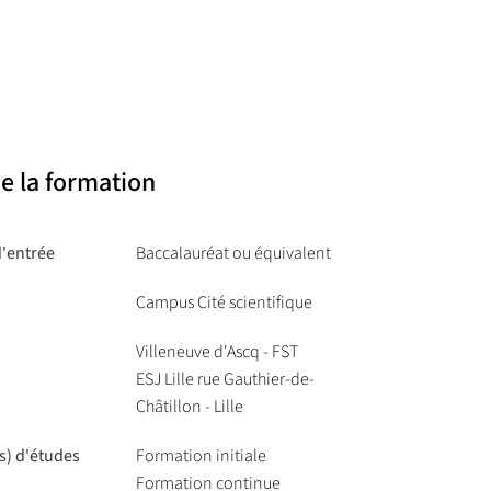
en avec la biologie et l’environnement.
les géosciences et l’environnement.
secteurs en lien avec les métiers de l’enseignement,
e la formation
 de curiosité pour les innovations scientifiques ; qui
 les sciences.
d'entrée
Baccalauréat ou équivalent
sme
, qui permet de découvrir les métiers du
Campus Cité scientifique
masters de journalisme reconnus par la Commission
Villeneuve d'Ascq - FST
ESJ Lille rue Gauthier-de-
t par l’ESJ Lille.
Châtillon - Lille
s) d'études
Formation initiale
Formation continue