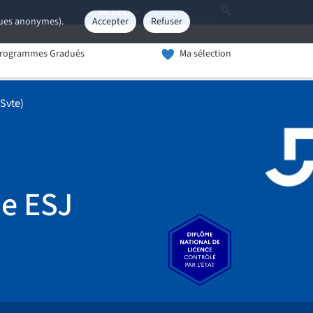
iques anonymes).
Accepter
Refuser
rogrammes Gradués
Ma sélection
(Svte)
ie ESJ