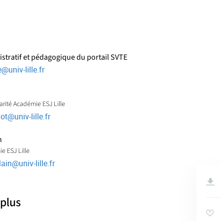
stratif et pédagogique du portail SVTE
e
@
univ-lille.fr
arité Académie ESJ Lille
ot
@
univ-lille.fr
n
e ESJ Lille
lain
@
univ-lille.fr
 plus