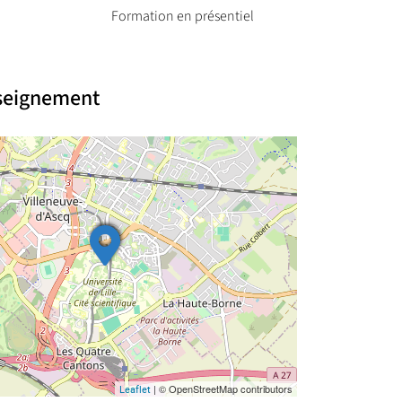
Formation en présentiel
nseignement
| © OpenStreetMap contributors
Leaflet