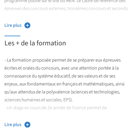
programme publié sur le site du MEN. Le cadre de référence des
épreuves des concours externes, troisièmes concours et seconds
concours internes de recrutement de professeurs des écoles est
celui des programmes de l'école primaire. Il est attendu du
Lire plus
candidat qu'il maîtrise finement et avec du recul l'ensemble des
connaissances, compétences et démarches intellectuelles du
Les + de la formation
socle commun de connaissances, compétences et culture, et les
programmes des cycles 1 à 4.
- La formation proposée permet de se préparer eux épreuves
https://www.devenirenseignant.gouv.fr/programmes-des-
(
écrites et orales du concours, avec une attention portée à la
concours-de-recrutement-de-professeurs-des-ecoles-1160
).
connaissance du système éducatif, de ses valeurs et de ses
enjeux, aux fondamentaux en français et mathématiques, ainsi
qu’aux attendus de la polyvalence (sciences et technologies,
sciences humaines et sociales, EPS).
- Un stage en cours de 2e année de licence permet de
consolider le projet.
Lire plus