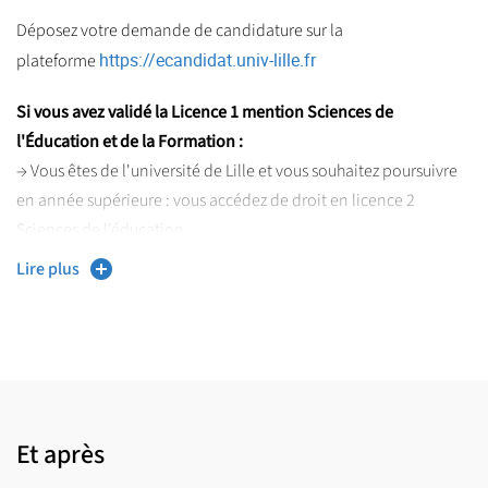
Déposez votre demande de candidature sur la
https://ecandidat.univ-lille.fr
plateforme
Si vous avez validé la Licence 1 mention Sciences de
l'Éducation et de la Formation :
→ Vous êtes de l'université de Lille et vous souhaitez poursuivre
en année supérieure : vous accédez de droit en licence 2
Sciences de l'éducation.
Procédure de réinscription sur votre ENT Ulille.
Lire plus
→ Vous venez d’une autre université et souhaitez poursuivre
(sans réorientation) votre cursus en licence 2 Sciences de
l'éducation.
À partir de mi-juin, demandez la validation de vos semestres
acquis en licence dans une autre université française via la
https://www.univ-
plateforme de transfert arrivée. (
Et après
lille.fr/formation/candidater-sinscrire/transfert-de-dossier
)