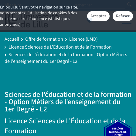
Aller à
En poursuivant votre navigation sur ce site,
vous acceptez l'utilisation de cookies à des
Accepter
Refuser
fins de mesure d'audience (statistiques
anonymes).
Accueil
Offre de formation
Licence (LMD)
Licence Sciences de L'Éducation et de la Formation
Sciences de l'éducation et de la formation - Option Métiers
de l'enseignement du 1er Degré - L2
Sciences de l'éducation et de la formation
- Option Métiers de l'enseignement du
1er Degré - L2
Licence Sciences de L'Éducation et de la
Formation