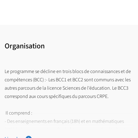
Organisation
Le programme se décline en trois blocs de connaissances et de
compétences (BCC) :- Les BCC1 et BCC2 sont communs avec les
autres parcours de la licence Sciences de l'éducation. Le BCC3
correspond aux cours spécifiques du parcours CRPE.
Il comprend :
- Des enseignements en français (18h) et en mathématiques
(18h) à chaque semestre, afin de faire progresser les étudiants
sur ces deux disciplines fondamentales.