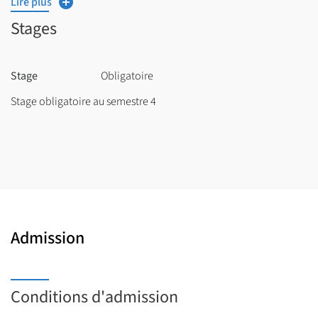
Lire plus
- Une remise à niveau dans toutes les disciplines de la
Stages
polyvalence et à la connaissance du métier et du système
éducatif (L2).
Stage
Obligatoire
Stage obligatoire au semestre 4
Les enseignements de cette option se poursuivent en L3
parcours TEEDI
Admission
Conditions d'admission