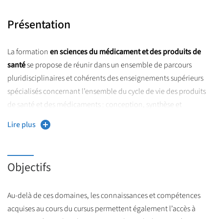
Présentation
La formation
en sciences du médicament et des produits de
santé
se propose de réunir dans un ensemble de parcours
pluridisciplinaires et cohérents des enseignements supérieurs
spécialisés concernant l’ensemble du cycle de vie des produits
de santé et des médicaments : conception, synthèse et
évaluation de principes actifs, études cliniques, fabrication,
Lire plus
optimisation thérapeutique…
https://ufr3s.univ-lille.fr/formation-
Plus d'informations sur :
Objectifs
initiale
Au-delà de ces domaines, les connaissances et compétences
acquises au cours du cursus permettent également l’accès à