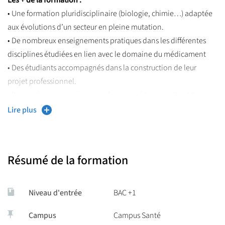
• Une formation pluridisciplinaire (biologie, chimie…) adaptée
aux évolutions d’un secteur en pleine mutation.
• De nombreux enseignements pratiques dans les différentes
disciplines étudiées en lien avec le domaine du médicament
• Des étudiants accompagnés dans la construction de leur
projet professionnel.
• De nombreuses expériences de terrain (stages en 2e et 3e
année), échanges et interactions avec les professionnels du
Lire plus
secteur
Résumé de la formation
Niveau d'entrée
BAC +1
Campus
Campus Santé