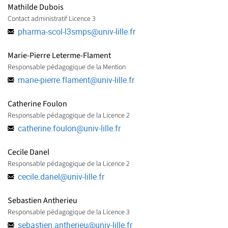
Mathilde Dubois
Contact administratif Licence 3
pharma-scol-l3smps
@
univ-lille.fr
Marie-Pierre Leterme-Flament
Responsable pédagogique de la Mention
marie-pierre.flament
@
univ-lille.fr
Catherine Foulon
Responsable pédagogique de la Licence 2
catherine.foulon
@
univ-lille.fr
Cecile Danel
Responsable pédagogique de la Licence 2
cecile.danel
@
univ-lille.fr
Sebastien Antherieu
Responsable pédagogique de la Licence 3
sebastien.antherieu
@
univ-lille.fr