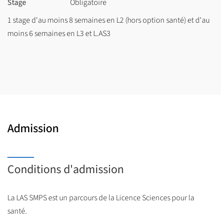
Stage
Obligatoire
La LAS2 et la LAS3 permet aux étudiants concernés de se
1 stage d'au moins 8 semaines en L2 (hors option santé) et d'au
présenter pour leur seconde tentative, aux épreuves d’entrée
moins 6 semaines en L3 et L.AS3
dans les études de santé : médecine, pharmacie, maïeutique,
odontologie, kinésithérapie.
Admission
Conditions d'admission
La LAS SMPS est un parcours de la Licence Sciences pour la
santé.