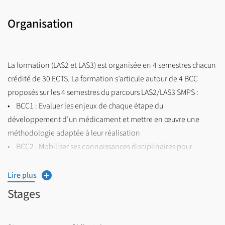
Organisation
La formation (LAS2 et LAS3) est organisée en 4 semestres chacun
crédité de 30 ECTS. La formation s’articule autour de 4 BCC
proposés sur les 4 semestres du parcours LAS2/LAS3 SMPS :
• BCC1 : Evaluer les enjeux de chaque étape du
développement d’un médicament et mettre en œuvre une
méthodologie adaptée à leur réalisation
• BCC2 : Mobiliser ses connaissances disciplinaires pour
appréhender une stratégie thérapeutique dans ses aspects
transversaux
Lire plus
• BCC3 : Interagir et évoluer dans un environnement
Stages
professionnel
• BCC4 : Préparer son insertion professionnelle en santé