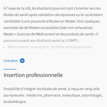
la Faculté de Pharmacie.
À l’issue de la LAS, les étudiants pourront soit s’orienter vers les
études de santé après validation des épreuves ou le cas échéant
Les principaux prérequis étudiés par les responsables
candidater à une poursuite d’études en Master. Voici quelques
pédagogiques sont d’avoir suivi en première année une
exemples de de Masters accessibles (liste non exhaustive) :
formation scientifique suffisante et adaptée permettant à
Master « Sciences de Médicament et des produits de santé » 5
l’étudiant de suivre avec profit les
parcours ouverts aux étudiants après la L3 SMPS :
enseignements de la licence, avec des connaissances sur
• Médicaments : conception, synthèse et évaluation des
différents champs disciplinaires notamment en biologie
principes actifs
(biologie cellulaire et moléculaire, biochimie) et en chimie
• Dispositifs médicaux et biomatériaux
Lire plus
(chimie organique et inorganique).
• Médicaments de thérapie innovante
• Optimisation thérapeutique : de la fabrication à la clinique
Le projet professionnel de l’étudiant fait également partie
Insertion professionnelle
• Conception de dispositifs numériques en santé : normes,
des critères d’évaluation.
qualité et évaluation
Possibilité d'intégrer les études de santé, si reçus en rang utile
aux épreuves : médecine, pharmacie, maïeutique, odontologie,
Master Ingénierie de la santé parcours « Healthcare business et
kinésithérapie.
recherche clinique »