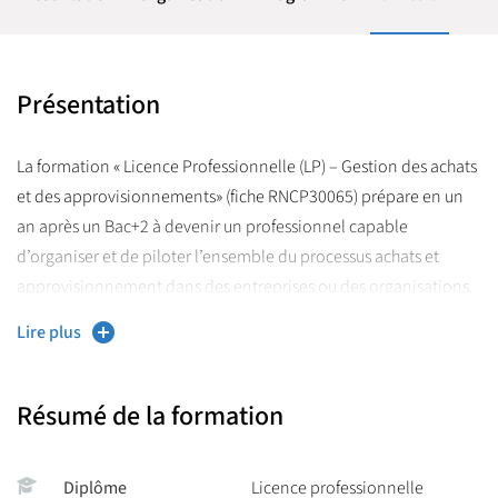
Présentation
La formation « Licence Professionnelle (LP) – Gestion des achats
et des approvisionnements» (fiche RNCP30065) prépare en un
an après un Bac+2 à devenir un professionnel capable
d’organiser et de piloter l’ensemble du processus achats et
approvisionnement dans des entreprises ou des organisations.
Elle enseigne notamment : la définition et l’optimisation d’un
Lire plus
processus d’achat, la sélection et l’évaluation des fournisseurs,
la négociation et la contractualisation, la rédaction de cahiers
des charges, ainsi que la gestion des stocks, des
Résumé de la formation
approvisionnements et des relations fournisseurs.
À la fin, le diplômé peut exercer comme acheteur, chargé des
Diplôme
Licence professionnelle
achats, approvisionneur ou gestionnaire des