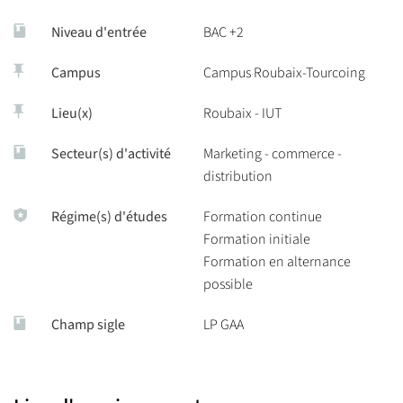
achats/approvisionnements, dans des secteurs variés (industrie,
Niveau d'entrée
BAC +2
distribution, services, secteur public ou privé).
Campus
Campus Roubaix-Tourcoing
L'IUT de Lille propose cette LP parcours
"Gestion des achats et
Lieu(x)
Roubaix - IUT
des approvisionnements".
Secteur(s) d'activité
Marketing - commerce -
distribution
Régime(s) d'études
Formation continue
Formation initiale
Formation en alternance
possible
Champ sigle
LP GAA