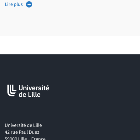
Vous êtes de nationalité étrangère (hors UE et assimilés) :
Lire plus
veuillez prendre connaissance des modalités d’admission sur
https://international.univ-lille.fr/etudiants-
etrangers/individuel/
Université de Lille
42 rue Paul Duez
59000 Lille − France