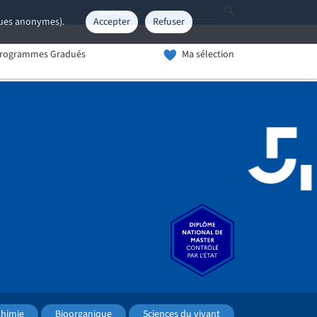
iques anonymes).
Accepter
Refuser
rogrammes Gradués
Ma sélection
himie
Bioorganique
Sciences du vivant