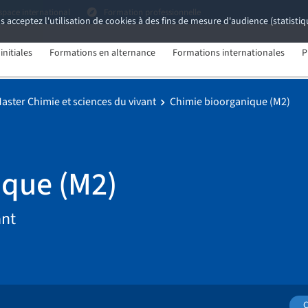
space international
Formation professionnelle
s acceptez l'utilisation de cookies à des fins de mesure d'audience (statist
nitiales
Formations en alternance
Formations internationales
P
aster Chimie et sciences du vivant
Chimie bioorganique (M2)
ique (M2)
ant
C