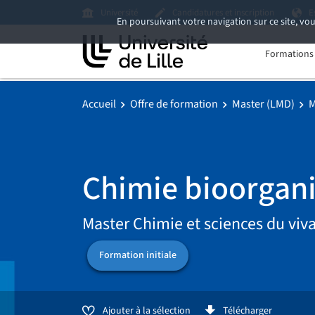
Université
Candidatures et inscription
E
En poursuivant votre navigation sur ce site, vou
Formations i
Accueil
Offre de formation
Master (LMD)
M
Chimie bioorgan
Master Chimie et sciences du viv
Formation initiale
Ajouter à la sélection
Télécharger