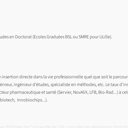
tudes en Doctorat (Ecoles Graduées BSL ou SMRE pour ULille).
insertion directe dans la vie professionnelle quel que soit le parcours
énieur, ingénieur d'études, spécialiste en méthodes, etc. Le taux d'in
teur pharmaceutique et santé (Servier, NovAliX, LFB, Bio-Rad...) à celu
iotech, Innobiochips...).
es diplômés de l'Université de Lille, consultez les répertoires d'emploi