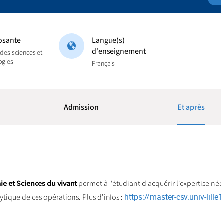
sante
Langue(s)
d'enseignement
 des sciences et
ogies
Français
Admission
Et après
e et Sciences du vivant
permet à l'étudiant d'acquérir l'expertise né
https://master-csv.univ-lille1
ytique de ces opérations. Plus d’infos :