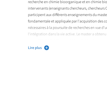
recherche en chimie bioorganique et en chimie bio
intervenants (enseignants chercheurs, chercheurs CN
participent aux différents enseignements du master.
fondamentale et appliquée par l'acquisition des 
nécessaires à la poursuite de recherches en vue d'u
l'intégration dans la vie active. Le master a obtenu 
compétitivité Nutrition santé longévité qui est un r
les acteurs locaux, privés et académiques, des dom
Lire plus
santé. Dans ce cadre, les étudiants du master CSV on
Hibster annuel, le bootcamp de l'innovation santé