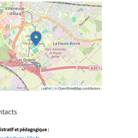
| © OpenStreetMap contributors
Leaflet
ntacts
stratif et pédagogique :