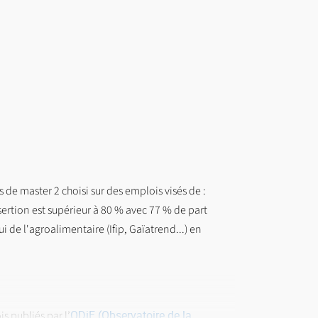
 de master 2 choisi sur des emplois visés de :
sertion est supérieur à 80 % avec 77 % de part
i de l'agroalimentaire (Ifip, Gaïatrend...) en
ODiF (Observatoire de la
s publiés par l’