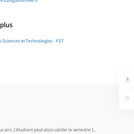
sv-cbo
@
univ-lille.fr
 plus
s Sciences et Technologies - FST
ux ans. L’étudiant peut alors valider le semestre 1,