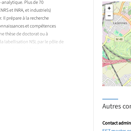
-analytique. Plus de 70
+
RS et INRA, et industriels)
−
 Il prépare à la recherche
connaissances et compétences
ne thèse de doctorat ou à
la labellisation NSL par le pôle de
éseau destiné à fédérer et soutenir
aines de l'agroalimentaire et de la
t la possibilité de participer au
 en région Hauts-de-France.
Autres co
Contact admini