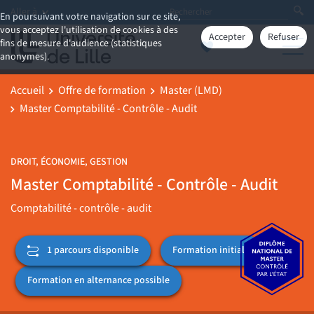
Aller à
En poursuivant votre navigation sur ce site,
vous acceptez l'utilisation de cookies à des
Accepter
Refuser
fins de mesure d'audience (statistiques
anonymes).
Accueil
Offre de formation
Master (LMD)
Master Comptabilité - Contrôle - Audit
DROIT, ÉCONOMIE, GESTION
Master Comptabilité - Contrôle - Audit
Comptabilité - contrôle - audit
Formation initiale
1 parcours disponible
Formation en alternance possible