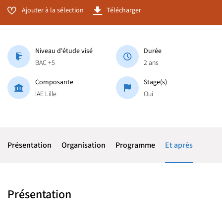
Ajouter à la sélection
Télécharger
Niveau d'étude visé
Durée
BAC +5
2 ans
Composante
Stage(s)
IAE Lille
Oui
Présentation
Organisation
Programme
Et après
Présentation