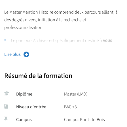
Le Master Mention Histoire comprend deux parcours alliant, à
des degrés divers, initiation à la recherche et
professionnalisation.
Le parcours Archives est spécifiquement destiné à
vous
préparer aux métiers de la valorisation patrimoniale ou à
ceux de la gestion documentaire des institutions, des
Lire plus
entreprises ou des associations.
Le parcours Métiers de l’histoire se décline en
deux options,
Résumé de la formation
l’une consacrée aux
Métiers de la recherche et de
l’enseignement
(avec notamment une sensibilisation aux
questions de l’agrégation), l’autre aux
usages publics de
Diplôme
Master (LMD)
l’histoir
e.
Niveau d'entrée
BAC +3
Grâce à une équipe pédagogique motivée s’appuyant sur un
laboratoire de recherche reconnu, les étudiantes et les
Campus
Campus Pont-de-Bois
étudiants du master Histoire bénéficient d’une formation