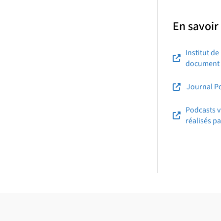
En savoir
Institut d
document -
Journal Po
Podcasts 
réalisés p