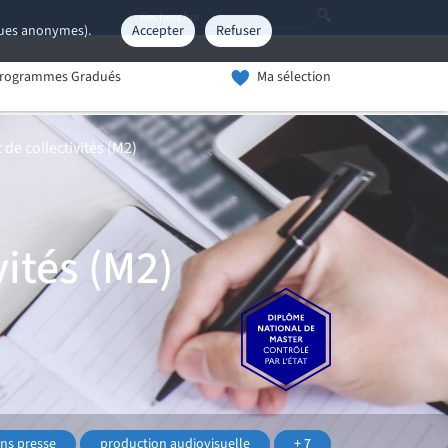
iques anonymes).
Accepter
Refuser
rogrammes Gradués
Ma sélection
de collectivités (M2)
vités (M2)
ons presse
production audiovisuelle
+ 7