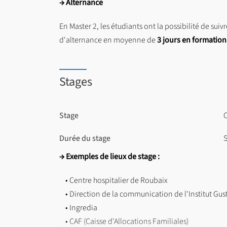
→ Alternance
BCC 1 : Conduire une analyse réflexive et dis
En Master 2, les étudiants ont la possibilité de suiv
BCC 2 : Piloter des études et recherches en i
d'alternance en moyenne de
3 jours en formation 
BCC 3 : Maîtriser les dispositifs technologiqu
Stages
BCC 4 : Concevoir des politiques et stratégie
BCC 5 : Se former dans un domaine spécifique : 
Stage
O
BCC 6 : Construire son projet personnel et profe
Durée du stage
S
→ Retrouvez la liste des enseignements de la form
→ Exemples de lieux de stage :
• Centre hospitalier de Roubaix
• Direction de la communication de l'Institut Gus
• Ingredia
• CAF (Caisse d'Allocations Familiales)