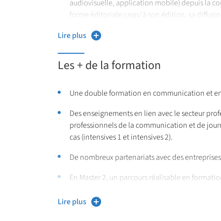
audiovisuelle, application mobile) depuis la co
forme éditoriale jusqu'à son édition, sa diffusi
et de son appropriation par les publics.
Lire plus
Organiser et gérer la conception d'un produit a
compte de réseau social… et assurer la cohér
Les + de la formation
transitant par différents supports.
Une double formation en communication et en
Des enseignements en lien avec le secteur prof
professionnels de la communication et de journa
cas (intensives 1 et intensives 2).
De nombreux partenariats avec des entreprises et
En Master 2, un parcours réalisable en formatio
alternance (contrat de professionnalisation ou
Lire plus