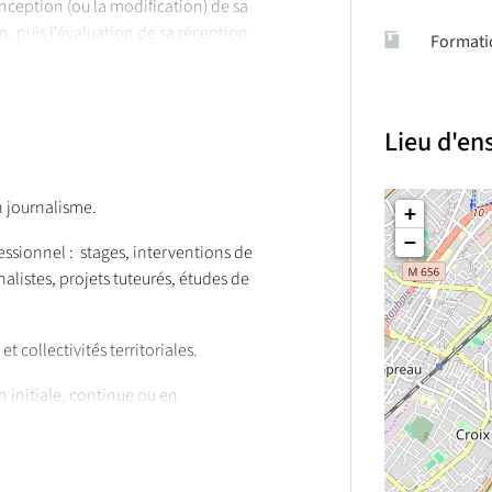
nception (ou la modification) de sa
on, puis l'évaluation de sa réception
Formati
udiovisuel, d'un site web, d'un
ence d'un système informationnel
Lieu d'e
 journalisme.
+
−
essionnel : stages, interventions de
listes, projets tuteurés, études de
 collectivités territoriales.
n initiale, continue ou en
 contrat d’apprentissage).