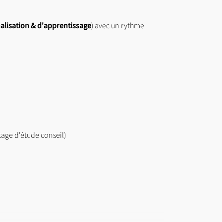
alisation
& d'apprentissage
) avec un rythme
stage d'étude conseil)
e à droite).