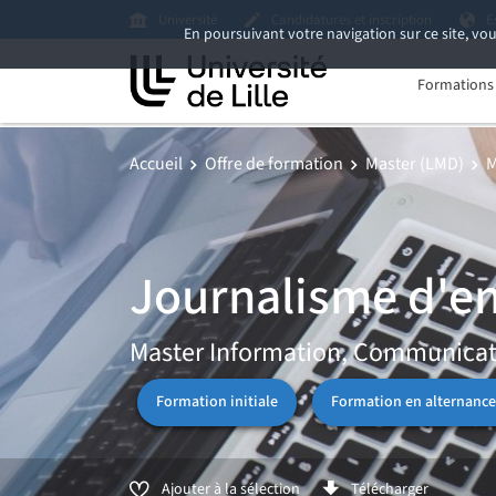
Université
Candidatures et inscription
E
En poursuivant votre navigation sur ce site, vou
Formations i
Accueil
Offre de formation
Master (LMD)
M
Journalisme d'ent
Master Information, Communicat
Formation initiale
Formation en alternance
Ajouter à la sélection
Télécharger