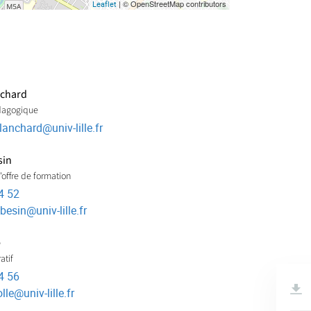
| © OpenStreetMap contributors
Leaflet
nchard
dagogique
lanchard
@
univ-lille.fr
sin
offre de formation
4 52
.besin
@
univ-lille.fr
é
atif
4 56
lle
@
univ-lille.fr