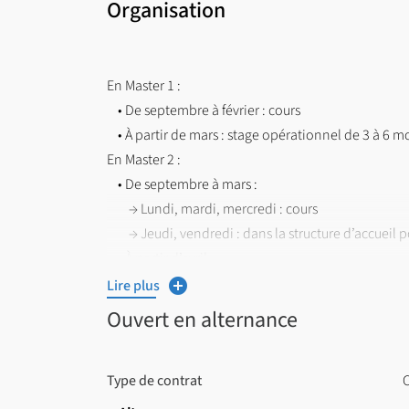
Organisation
En Master 1 :
• De septembre à février : cours
• À partir de mars : stage opérationnel de 3 à 6 m
En Master 2 :
• De septembre à mars :
→ Lundi, mardi, mercredi : cours
→ Jeudi, vendredi : dans la structure d’accueil po
• À partir d’avril :
→ Dans la structure d’accueil à plein temps pour 
Lire plus
→ Stage d’étude conseil de 3 à 6 mois pour les n
Ouvert en alternance
Les enseignements du master sont organisés autou
Chaque BCC représente un ensemble homogène et 
Type de contrat
C
objectif précis de formation :