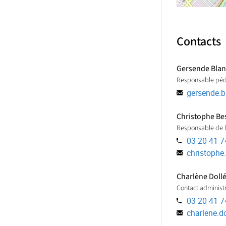
Contacts
Gersende Bla
Responsable pé
gersende.b
Christophe Be
Responsable de l'
03 20 41 7
christophe
Charlène Doll
Contact administr
03 20 41 7
charlene.do