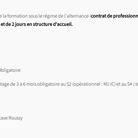
tanciée des problématiques et enjeux de la communication
re la formation sous le régime de l'alternance (
contrat de professionn
nformation-communication
et de 2 jours en structure d'accueil.
es d'information et de communication
s d’information communication
journalisme d’entreprises et de collectivités
bligatoire
ssionnel en journalisme d’entreprises et de collectivités
tage de 3 à 6 mois obligatoire au S2 (opérationnel : M1 IC) et au S4 ( 
ation dans les fichiers disponibles en téléchargement (barre latéral
tave Roussy