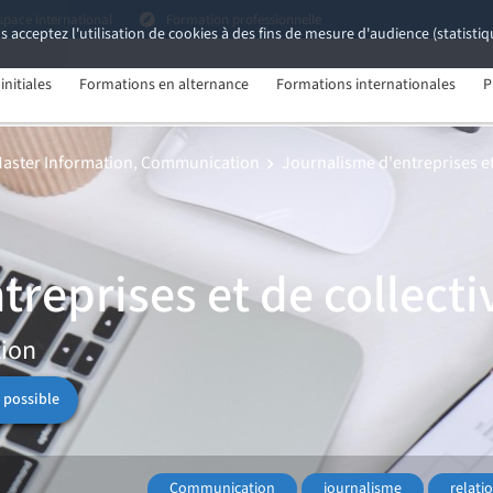
space international
Formation professionnelle
s acceptez l'utilisation de cookies à des fins de mesure d'audience (statist
nitiales
Formations en alternance
Formations internationales
P
aster Information, Communication
Journalisme d'entreprises et 
reprises et de collecti
ion
 possible
Communication
journalisme
relati