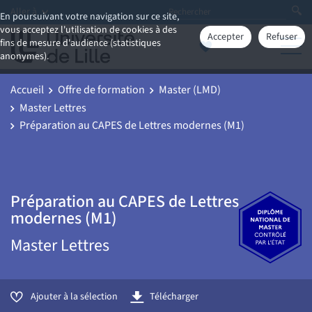
Aller à
En poursuivant votre navigation sur ce site,
vous acceptez l'utilisation de cookies à des
Accepter
Refuser
fins de mesure d'audience (statistiques
anonymes).
Accueil
Offre de formation
Master (LMD)
Master Lettres
Préparation au CAPES de Lettres modernes (M1)
Préparation au CAPES de Lettres
modernes (M1)
Master Lettres
Ajouter à la sélection
Télécharger