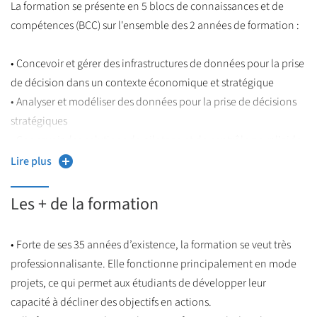
La formation se présente en 5 blocs de connaissances et de
l’informatique décisionnelle et la statistique appliquée. C’est à
compétences (BCC) sur l'ensemble des 2 années de formation :
la fin de cette première année que, selon ses appétences et ses
résultats, l’étudiant pourra, par le choix de son parcours,
• Concevoir et gérer des infrastructures de données pour la prise
renforcer ses connaissances et compétences soit en Business
de décision dans un contexte économique et stratégique
Intelligence, grâce au parcours Data Analytics, soit en Data
• Analyser et modéliser des données pour la prise de décisions
Sciences grâce au parcours du même nom.
stratégiques
• Concevoir des solutions de pilotage et de contrôle pour l'aide
Le programme repose sur quatres piliers :
à la décision
• l’économie et la gestion
Lire plus
• Valoriser la donnée dans un contexte économique et
• l’informatique décisionnelle
stratégique
• les méthodes statistiques
Les + de la formation
• Développer et déployer des solutions avancées d’analyse de
• la professionnalisation
données et de machine learning pour l’aide à la décision
• Forte de ses 35 années d’existence, la formation se veut très
Les enseignements d’économie et de gestion visent à doter les
professionnalisante. Elle fonctionne principalement en mode
Les compétences acquises et le nombre d’ECTS attribués à
étudiants d’une compréhension des mécanismes économiques
projets, ce qui permet aux étudiants de développer leur
chaque BCC varient selon le parcours choisi en seconde année
fondamentaux qui conditionnent la vie des entreprises ainsi
capacité à décliner des objectifs en actions.
de Master et selon le régime d’étude (Formation
que d’une connaissance des diverses formes d’organisation, de