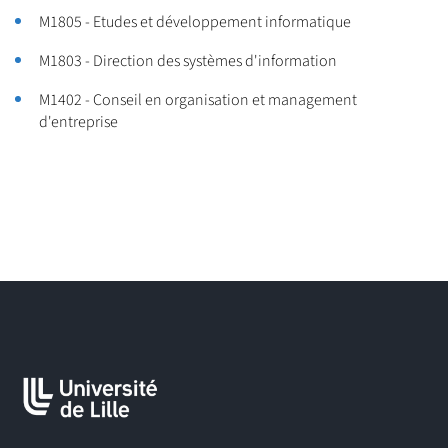
où la statistique est largement utilisée : finance, administration
M1805 - Etudes et développement informatique
et contrôle, prévisions,...),
- vers des emplois mobilisant simultanément les compétences
M1803 - Direction des systèmes d'information
informatiques et statistiques (postes de data scientists)
M1402 - Conseil en organisation et management
d'entreprise