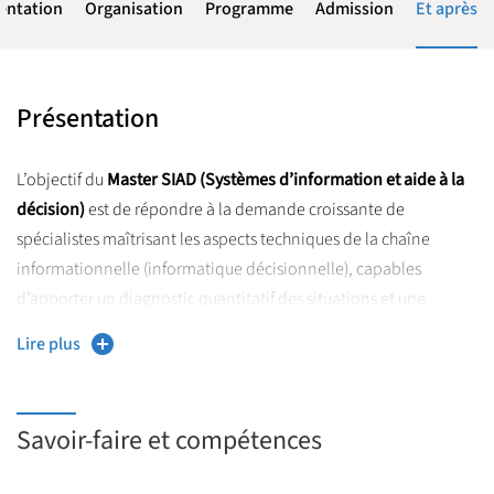
entation
Organisation
Programme
Admission
Et après
Présentation
L’objectif du
Master SIAD (Systèmes d’information et aide à la
décision)
est de répondre à la demande croissante de
spécialistes maîtrisant les aspects techniques de la chaîne
informationnelle (informatique décisionnelle), capables
d’apporter un diagnostic quantitatif des situations et une
approche prévisionnelle de la décision, en s’appuyant sur une
Lire plus
connaissance profonde des problématiques métiers.
Le
Master Systèmes d’information et aide à la décision (SIAD)
Savoir-faire et compétences
accueille des étudiants en première année de Master sur un
programme commun aux deux parcours alliant le management,