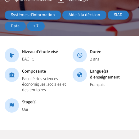
Systèmes d’information
Aide à la décision
SIAD
Data
+ 7
Niveau d'étude visé
Durée
BAC +5
2 ans
Composante
Langue(s)
d'enseignement
Faculté des sciences
économiques, sociales et
Français
des territoires
Stage(s)
Oui