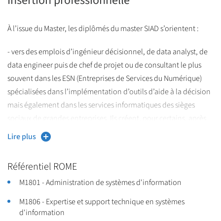
Insertion professionnelle
À l’issue du Master, les diplômés du master SIAD s’orientent :
- vers des emplois d’ingénieur décisionnel, de data analyst, de
data engineer puis de chef de projet ou de consultant le plus
souvent dans les ESN (Entreprises de Services du Numérique)
spécialisées dans l’implémentation d’outils d’aide à la décision
mais également dans les services informatiques des sièges
sociaux de grandes entreprises. Ils créent, pour certains, après
quelques années d’expérience, leur propre entreprise dans ce
Lire plus
domaine ou exercent en freelance.
Référentiel ROME
Les diplômés du parcours Data Sciences s’orientent également :
- vers des emplois de chargé d’études statistiques puis de
M1801 - Administration de systèmes d'information
responsable des études statistiques (le plus souvent dans un
M1806 - Expertise et support technique en systèmes
service d’appui au marketing mais également dans les secteurs
d'information