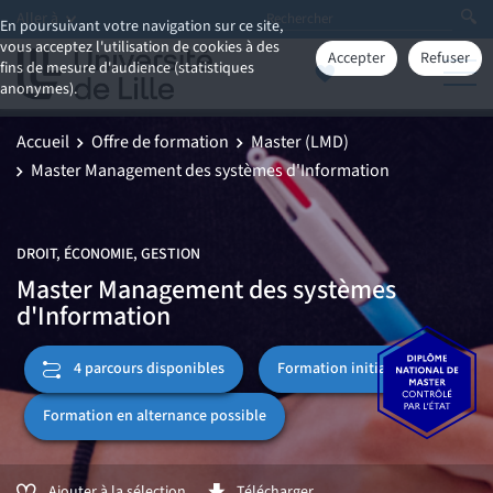
Aller à
En poursuivant votre navigation sur ce site,
vous acceptez l'utilisation de cookies à des
Accepter
Refuser
fins de mesure d'audience (statistiques
anonymes).
Accueil
Offre de formation
Master (LMD)
Master Management des systèmes d'Information
DROIT, ÉCONOMIE, GESTION
Master Management des systèmes
d'Information
Formation initiale
4 parcours disponibles
Formation en alternance possible
Ajouter à la sélection
Télécharger