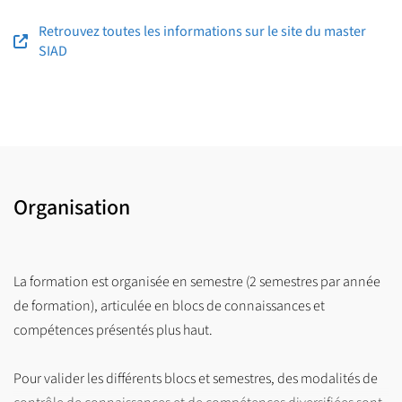
acquérir en un an ces connaissances et compétences. Ces 2
Retrouvez toutes les informations sur le site du master
parcours sont également ouverts aux étudiants en formation
SIAD
initiale qui souhaiteraient se réorienter vers les métiers de
consultant en informatique décisionnelle, ingénieur BI ou Data
Analyst.
Organisation
La formation est organisée en semestre (2 semestres par année
de formation), articulée en blocs de connaissances et
compétences présentés plus haut.
Pour valider les différents blocs et semestres, des modalités de