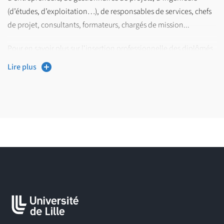
(d’études, d’exploitation…), de responsables de services, chefs
de projet, consultants, formateurs, chargés de mission...
Pour en savoir plus sur l'insertion professionnelle des diplômés
de l'Université de Lille, consultez les répertoires d'emplois
Lire plus
ODiF
(Observatoire de la Direction de la
publiés par l’
Formation)
Répertoire Opérationnel des
Les fiches emploi/métier du
Métiers et des Emplois
(ROME) permettent de mieux connaître
les métiers et les compétences qui y sont associées.