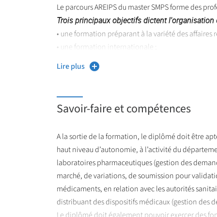
Le parcours AREIPS du master SMPS forme des profe
Trois principaux objectifs dictent l'organisation 
• une formation préparant à la variété des affaires
• une formation internationale ;
• et une formation directement professionnalisant
Lire plus
https://ufr3s.univ-lille.f
Plus d'informations sur :
Savoir-faire et compétences
A la sortie de la formation, le diplômé doit être a
haut niveau d’autonomie, à l’activité du départeme
laboratoires pharmaceutiques (gestion des demande
marché, de variations, de soumission pour validati
médicaments, en relation avec les autorités sanitair
distribuant des dispositifs médicaux (gestion de
Le diplômé doit également pouvoir exercer des fo