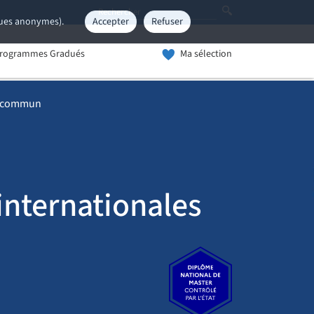
iques anonymes).
Accepter
Refuser
rogrammes Gradués
Ma sélection
nc commun
internationales