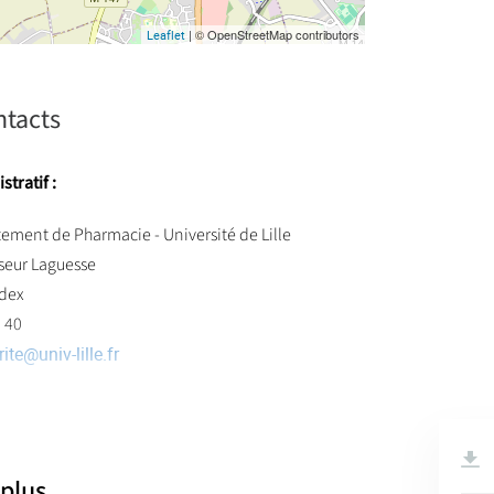
| © OpenStreetMap contributors
Leaflet
ntacts
tratif :
ement de Pharmacie - Université de Lille
sseur Laguesse
edex
0 40
ite
@
univ-lille.fr
lde
9 89
-m1
@
univ-lille.fr
 plus