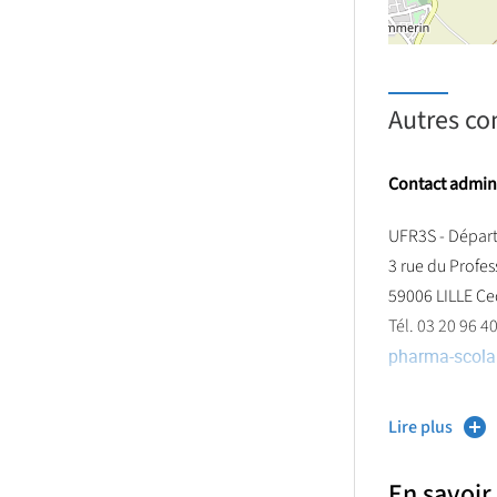
Autres co
Contact adminis
UFR3S - Départ
3 rue du Profe
59006 LILLE C
Tél. 03 20 96 4
pharma-scolar
DUBOIS Mathi
Lire plus
Tél. 03 20 96 4
pharma-scol
En savoir