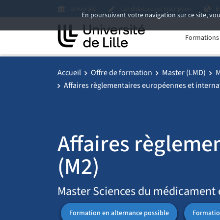
Université
Candidatures et inscription
E
En poursuivant votre navigation sur ce site, vou
Formations i
Accueil
Offre de formation
Master (LMD)
M
Affaires règlementaires européennes et interna
Affaires règleme
(M2)
Master Sciences du médicament e
Formation en alternance possible
Formation