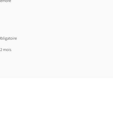
ptembre
bligatoire
12 mois