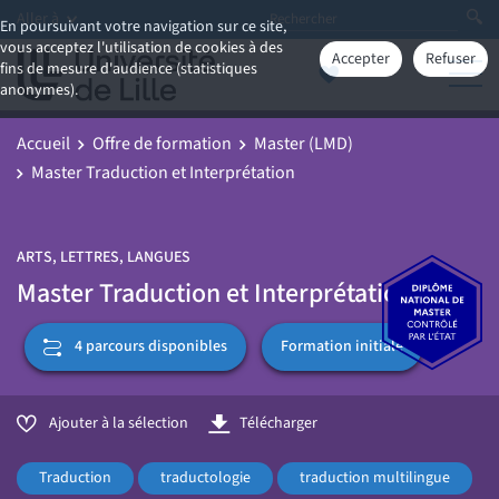
Aller à
En poursuivant votre navigation sur ce site,
vous acceptez l'utilisation de cookies à des
Accepter
Refuser
fins de mesure d'audience (statistiques
anonymes).
Accueil
Offre de formation
Master (LMD)
Master Traduction et Interprétation
ARTS, LETTRES, LANGUES
Master Traduction et Interprétation
Formation initiale
4 parcours disponibles
Ajouter à la sélection
Télécharger
Traduction
traductologie
traduction multilingue