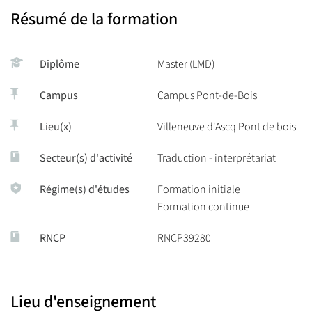
Résumé de la formation
http://www.affumt.fr
European Master’s in Translation (EMT)
Diplôme
Master (LMD)
Les Masters MéLexTra et TSM sont labellisés membres du réseau
EMT.
Campus
Campus Pont-de-Bois
Ce label est réservé aux programmes de master en Europe qui
remplissent les critères de participation au réseau européen
Lieu(x)
Villeneuve d'Ascq Pont de bois
coordonné par la Direction Générale de la Traduction (DGT) de
Secteur(s) d'activité
Traduction - interprétariat
la Commission Européenne à Bruxelles.
L’objectif principal de ce réseau est de définir les compétences
Régime(s) d'études
Formation initiale
que devrait posséder tout bon traducteur professionnel.
Formation continue
Détails du programme :
http://ec.europa.eu/dgs/translation/programmes/emt/index_
RNCP
RNCP39280
Lieu d'enseignement