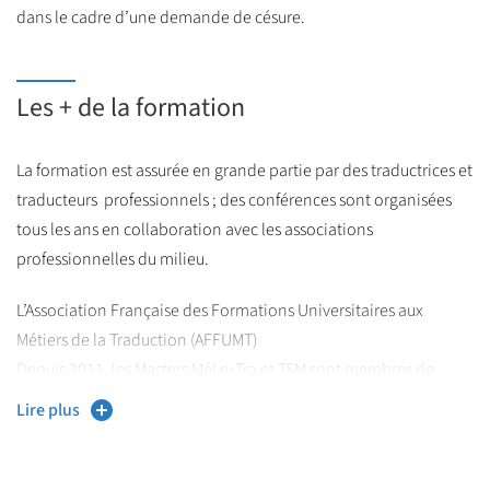
dans le cadre d’une demande de césure.
Les + de la formation
La formation est assurée en grande partie par des traductrices et
traducteurs professionnels ; des conférences sont organisées
tous les ans en collaboration avec les associations
professionnelles du milieu.
L’Association Française des Formations Universitaires aux
Métiers de la Traduction (AFFUMT)
Depuis 2011, les Masters MéLexTra et TSM sont membres de
l’AFFUMT, dont le but est de permettre aux formations qu’elle
Lire plus
représente de coordonner leurs actions en vue d’assurer la
meilleure formation aux futurs professionnels.
Informations :