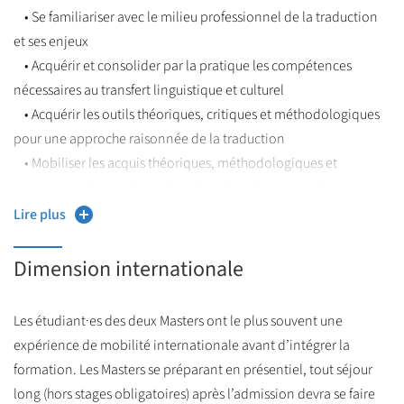
• Se familiariser avec le milieu professionnel de la traduction
et ses enjeux
• Acquérir et consolider par la pratique les compétences
nécessaires au transfert linguistique et culturel
• Acquérir les outils théoriques, critiques et méthodologiques
pour une approche raisonnée de la traduction
• Mobiliser les acquis théoriques, méthodologiques et
pratiques et les appliquer dans le cadre d'un projet de
traduction et/ou de recherche
Lire plus
Dimension internationale
Les étudiant·es des deux Masters ont le plus souvent une
expérience de mobilité internationale avant d’intégrer la
formation. Les Masters se préparant en présentiel, tout séjour
long (hors stages obligatoires) après l’admission devra se faire