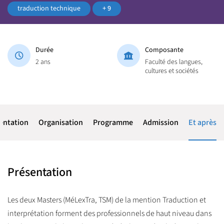
traduction technique
+ 9
Durée
Composante
2 ans
Faculté des langues,
cultures et sociétés
entation
Organisation
Programme
Admission
Et après
Présentation
Les deux Masters (MéLexTra, TSM) de la mention Traduction et
interprétation forment des professionnels de haut niveau dans