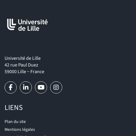
Chargé(e) de missions (Planification territoriale,
Aménagement de parcs d’activités, Mobilités douces/actives
ou partagées, Aménagements piétons/cyclables,
Accessibilité, multidalité/intermodalité, Services à la
mobilité…),
Chargé(e) de missions (Suivi d’opérations de promotion
immobilière, Habitat social, Politique urbaine,
Université de Lille
Urbanisme/environnement, Urbanisme et ingénierie
42 rue Paul Duez
ferroviaire, Accessibilité, Observatoire, Programmation
59000 Lille − France
foncière …),
Chargé(e) d’études, Ingénieur d’études (Etudes urbaines,
Rénovation urbaine, Planification territorial et des
mobilités, Cartographie et analyse des mobilités…),
LIENS
Chargé(e) d’opérations, chargé de négociations, consultant
(Espace publics, aménagement…).
Plan du site
Mentions légales
Directeur(rice), Chef de service de l’urbanisme, de