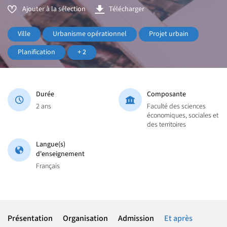
Ajouter à la sélection
Télécharger
Ville
Urbanisme opérationnel
Projet urbain
Planification
+ 2
Durée
Composante
2 ans
Faculté des sciences
économiques, sociales et
des territoires
Langue(s)
d'enseignement
Français
Présentation
Organisation
Admission
Et après