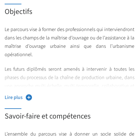
Objectifs
Le parcours vise à former des professionnels qui interviendront
dans les champs de la maîtrise d’ouvrage ou de l’assistance à la
maîtrise d’ouvrage urbaine ainsi que dans l’urbanisme
opérationnel.
Les futurs diplômés seront amenés à intervenir à toutes les
phases du processus de la chaîne de production urbaine, dans
une approche multi-échelle, multi-temporelle, collaborative et
pluridisciplinaire.
Lire plus
Dans ce but, les étudiants seront formés à la maîtrise des
Savoir-faire et compétences
différentes études (diagnostic, faisabilité, de programmation,
pré-opérationnelles, opérationnelles), des procédures
d’urbanisme et les modes de réalisations des opérations
L’ensemble du parcours vise à donner un socle solide de