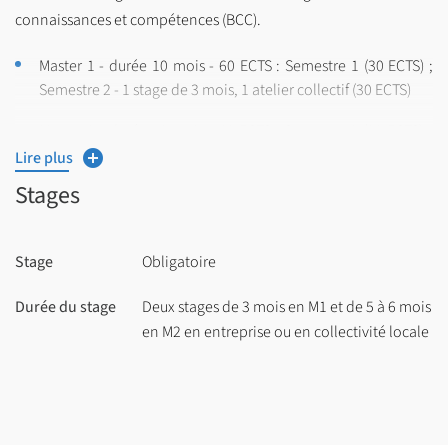
connaissances et compétences (BCC).
Master 1 - durée 10 mois - 60 ECTS : Semestre 1 (30 ECTS) ;
Semestre 2 - 1 stage de 3 mois, 1 atelier collectif (30 ECTS)
Master 2 - durée 13 mois - 60 ECTS : Semestre 3 (30 ECTS) -
Semestre 4 – 1 stage de 5 à 6 mois, 1 atelier de projet (30
Lire plus
ECTS)
Stages
Les enseignements s’organisent autour de 4 blocs de
connaissances et de compétences (BCC) :
Stage
Obligatoire
BCC 1
-
Développer une activité professionnelle éthique et
Durée du stage
Deux stages de 3 mois en M1 et de 5 à 6 mois
responsable de l'urbaniste
en M2 en entreprise ou en collectivité locale
BCC 2
-
Observer, analyser, conceptualiser les dynamiques
spatiales et socio-éco. à différentes échelles transversales
(TC) :
BCC 3 -
Concevoir, communiquer, piloter et évaluer un