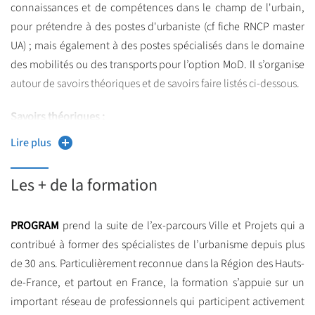
d’aménagement urbain, du suivi de projets de transport ou de
connaissances et de compétences dans le champ de l'urbain,
mobilité sur un territoire.
pour prétendre à des postes d'urbaniste (cf fiche RNCP master
L’option Stratégie Programmation et Projet Urbain (S2PU) est
UA) ; mais également à des postes spécialisés dans le domaine
orientée vers les problématiques qui correspondent à
des mobilités ou des transports pour l’option MoD. Il s’organise
l'évolution actuelle des métiers de l'urbanisme et nécessite des
autour de savoirs théoriques et de savoirs faire listés ci-dessous.
compétences en matière de réalisation de diagnostics urbains
Savoirs théoriques :
et de territoire, d’observation de phénomènes spatialisés, aux
fins d’analyses territorialisées, de définition des enjeux de
Lire plus
Observation de phénomènes spatialisés, aux fins d’analyses
territoire y compris fonciers, de Conception, mise en œuvre de
territorialisées,
stratégies et de documents de planification (SRADDET,SCOT,
Les + de la formation
Réalisation de diagnostics urbains et de territoire,
PLH, PLU) prenant en compte l’économie de la ressource. Elle
forme également à la conception, programmation et conduite
Définition des enjeux de territoire y compris fonciers,
PROGRAM
prend la suite de l’ex-parcours Ville et Projets qui a
de projets urbains divers, dans des contextes et enjeux variés y
contribué à former des spécialistes de l’urbanisme depuis plus
Conception, mise en œuvre de stratégies et de documents
compris dans des territoires de renouvellement urbain mettant
de 30 ans. Particulièrement reconnue dans la Région des Hauts-
de planification (SRADDET, SCOT, PLH, PLU) prenant en
en avant des problématiques de fonciers contraints.
de-France, et partout en France, la formation s’appuie sur un
compte l’économie de la ressource foncière,
important réseau de professionnels qui participent activement
L'option Mobilités Durables (MoD) du parcours PROGRAM vise à
Conception, programmation et conduite de projets urbains