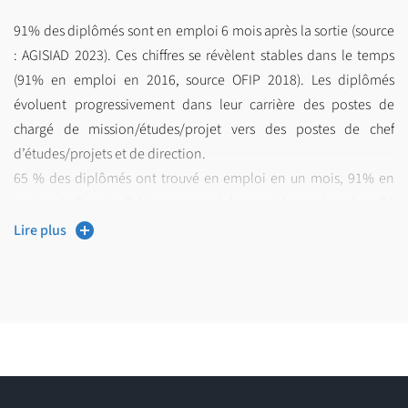
91% des diplômés sont en emploi 6 mois après la sortie (source
: AGISIAD 2023). Ces chiffres se révèlent stables dans le temps
(91% en emploi en 2016, source OFIP 2018). Les diplômés
évoluent progressivement dans leur carrière des postes de
chargé de mission/études/projet vers des postes de chef
d’études/projets et de direction.
65 % des diplômés ont trouvé en emploi en un mois, 91% en
moins de 6 mois. Salaire moyen à la première embauche : 30
592 € brut annuel (source : AGISIAD 2023).
Lire plus
Le parcours PROGRAM ouvre la voie aux métiers suivant :
Chef de projets (Politique de la ville, Aménagement de ZAC,
Gestion urbaine, Rénovation urbaine, Grand Projet de Ville,
Lotisseur, Promotion immobilière, Mobilités et
déplacements…),