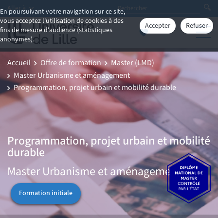
Aller à
En poursuivant votre navigation sur ce site,
vous acceptez l'utilisation de cookies à des
Accepter
Refuser
fins de mesure d'audience (statistiques
anonymes).
Accueil
Offre de formation
Master (LMD)
Master Urbanisme et aménagement
Programmation, projet urbain et mobilité durable
Programmation, projet urbain et mobilité
durable
Master Urbanisme et aménagement
Formation initiale