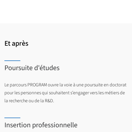
expériences analogues nationales ou internationales. Au terme
d'un diagnostic, le travail vise à identifier les enjeux du projet,
définir les concepts et élaborer des scénarios d'intervention ou
des pistes d’actions. Les groupes d'étudiants rédigent un
rapport qu'ils soutiennent oralement devant un jury composé
d’enseignants & professionnels, avec des livrables (mémoires,
Et après
fiches-actions, diaporama, poster etc.).
Poursuite d'études
Le parcours PROGRAM ouvre la voie à une poursuite en doctorat
pour les personnes qui souhaitent s’engager vers les métiers de
la recherche ou de la R&D.
Insertion professionnelle