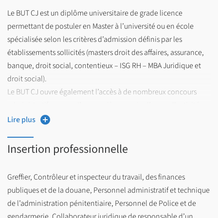
vous devez constituer une demande d’admission préalable
Le BUT CJ est un diplôme universitaire de grade licence
https://international.univ-lille.fr/venir-a-
(DAP) :
permettant de postuler en Master à l’université ou en école
luniversite/etudiantes/hors-programme-dechange/
spécialisée selon les critères d’admission définis par les
(Français : Niveau B2 minimum requis)
établissements sollicités (masters droit des affaires, assurance,
En BUT 2 et 3
banque, droit social, contentieux – ISG RH – MBA Juridique et
droit social).
Vous avez validé un BUT 1 ou un BUT 2 et vous souhaitez
Le BUT CJ ouvre également l’accès à de nombreux concours
poursuivre en année supérieure dans la même mention et dans
administratifs en vue d’une carrière au sein d’une collectivité
le même parcours (sans réorientation) :
territoriale ou de la fonction publique d’Etat : greffiers des cours
Lire plus
et tribunaux, rédacteur territorial, police, protection judiciaire
Vous êtes de l'université de Lille : Procédure de réinscription
de la jeunesse, etc.
Insertion professionnelle
sur votre ENT Ulille.
Vous venez d’une autre université : A partir du mi-juin,
Greffier, Contrôleur et inspecteur du travail, des finances
demandez la validation de vos semestres acquis en BUT
publiques et de la douane, Personnel administratif et technique
la plateforme de
dans une autre université française via
de l’administration pénitentiaire, Personnel de Police et de
transfert arrivée
.
gendarmerie, Collaborateur juridique de responsable d’un