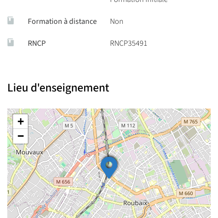
Formation à distance
Non
RNCP
RNCP35491
Lieu d'enseignement
+
−