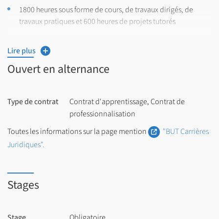
1800 heures sous forme de cours, de travaux dirigés, de
travaux pratiques et 600 heures de projets tutorés
Une validation des semestres sous forme de crédits ECTS
Lire plus
(European Credit Transfer System) avec un total de 180
crédits pour valider le BUT.
Ouvert en alternance
Près de 30 heures de cours par semaine, à compléter par un
travail personnel régulier.
Type de contrat
Contrat d'apprentissage, Contrat de
professionnalisation
22 à 26 semaines de stages réparties sur les années 2 et 3.
Toutes les informations sur la page mention
"BUT Carrières
Juridiques".
Stages
Stage
Obligatoire