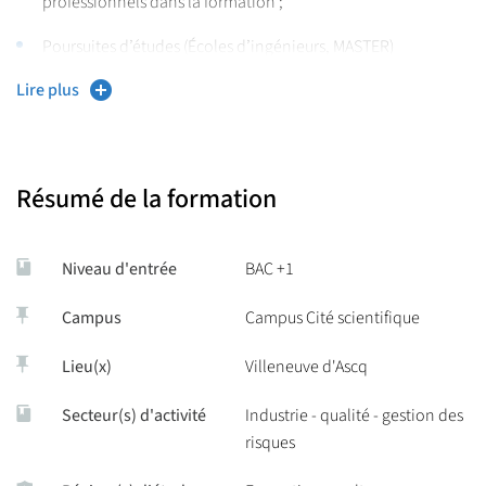
professionnels dans la formation ;
Poursuites d’études (Écoles d’ingénieurs, MASTER)
Lire plus
Débouchés professionnels
Travail en petits groupes
Alternance
Résumé de la formation
Contrôle continu
Plateformes expérimentales modernes.
Niveau d'entrée
BAC +1
Campus
Campus Cité scientifique
Lieu(x)
Villeneuve d'Ascq
Secteur(s) d'activité
Industrie - qualité - gestion des
risques