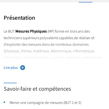
Présentation
Le BUT
Mesures Physiques
(MP) forme en trois ans des
techniciens supérieurs polyvalents capables de réaliser et
d’exploiter des mesures dans de nombreux domaines
(physique, chimie, matériaux, électronique, informatique,
métrologie, instrumentation, contrôle industriel, recherche et
développement).
Lire plus
Le parcours
Mesures et Analyses Environnementales
(MAE) a
pour objectif de développer des compétences scientifiques et
Savoir-faire et compétences
techniques en lien avec la surveillance et l’analyse de
l’environnement.
Les diplômés du parcours MAE sont formés pour devenir des
Mener une campagne de mesures (BUT 2 et 3)
techniciens supérieurs/Assistants Ingénieurs experts en contrôle