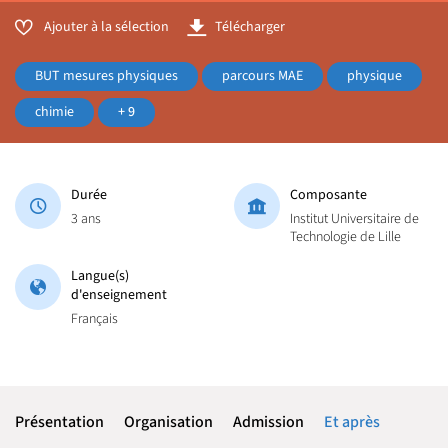
Ajouter à la sélection
Télécharger
BUT mesures physiques
parcours MAE
physique
chimie
+ 9
Durée
Composante
3 ans
Institut Universitaire de
Technologie de Lille
Langue(s)
d'enseignement
Français
Présentation
Organisation
Admission
Et après