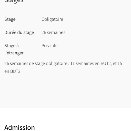
Contrat de 1 à 2 ans en fonction de l’année de démarrage
Stage
Obligatoire
du contrat
Sur les 2 années : 40 semaines à l’IUT et 64 semaines en
Durée du stage
26 semaines
entreprise.
Stage à
Possible
l'étranger
26 semaines de stage obligatoire : 11 semaines en BUT2, et 15
en BUT3.
Admission