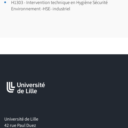
H1303 - Intervention technique en Hygiène Sécurité
- de l’aéronautique ;
Vous êtes de nationalité étrangère (hors UE et
Environnement -HSE- industriel
- de l’aérospatiale ;
assimilés) : veuillez prendre connaissance des
- de la chimie ;
modalités d’admission sur
https://international.univ-
- de la métrologie ;
lille.fr/venir-a-luniversite/etudiantes/horsprogramme-
- de l’industrie pharmaceutique ;
dechange/ (nouvelle fenêtre)
- de l’agroalimentaire ;
- du biomédical ;
- des matériaux ;
- de l’environnement…
Université de Lille
42 rue Paul Duez