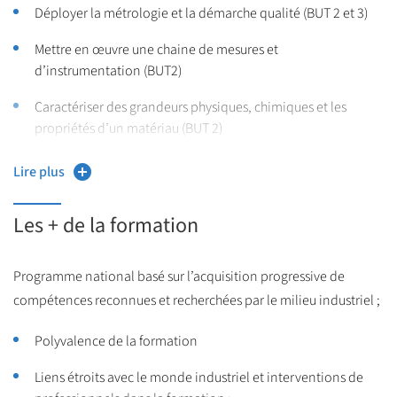
Déployer la métrologie et la démarche qualité (BUT 2 et 3)
et analyse environnementale, capables de mettre en œuvre des
solutions durables et innovantes dans le cadre de projets
Mettre en œuvre une chaine de mesures et
industriels, de laboratoires de recherche ou d’organismes de
d’instrumentation (BUT2)
contrôle. La mise en place de normes environnementales, la
Caractériser des grandeurs physiques, chimiques et les
maîtrise de la consommation énergétique et des impacts sur
propriétés d’un matériau (BUT 2)
l’environnement nécessitent la maîtrise de méthodes de
Définir un cahier des charges de mesures dans une
mesure couvrant un large spectre de connaissances : chimie
Lire plus
démarche environnementale (BUT 2 et 3)
analytique, thermique, acoustique, vibrations, capteurs,
métrologie et aspects réglementaires.
Les + de la formation
Programme national basé sur l’acquisition progressive de
compétences reconnues et recherchées par le milieu industriel ;
Polyvalence de la formation
Liens étroits avec le monde industriel et interventions de