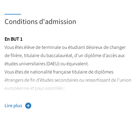
Conditions d'admission
En BUT 1
Vous êtes élève de terminale ou étudiant désireux de changer
de filière, titulaire du baccalauréat, d’un diplôme d’accès aux
études universitaires (DAEU) ou équivalent.
Vous êtes de nationalité française titulaire de diplômes
étrangers de fin d’études secondaires ou ressortissant de l’union
européenne et pays assimilés :
Vous devez constituer une demande d’admission sur la
Lire plus
plateforme nationale « Parcoursup » :
https://www.parcoursup.fr/
Cette formation est sélective
: Vous retrouvez sur cette