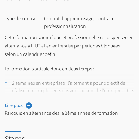
Sur les 3 ans de la formation organisée sur 6 semestres : 2000
heures de cours, TD et TP et validation de 180 crédits ECTS
Type de contrat
Contrat d'apprentissage, Contrat de
professionnalisation
Cette formation scientifique et professionnelle est dispensée en
alternance à l’IUT et en entreprise par périodes bloquées
selon un calendrier défini.
La formation s’articule donc en deux temps :
2 semaines en entreprises : l’alternant a pour objectif de
réaliser une ou plusieurs missions au sein de l’entreprise. Ces
missions sont encadrées par un maître d’apprentissage.
Lire plus
2 semaines en formation : cours et travaux dirigés, travaux
Parcours en alternance dès la 2ème année de formation
pratiques et mises en oeuvre pratiques dans des projets
tutorés.
Stages
Durée :