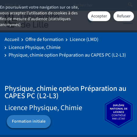
Aller à
En poursuivant votre navigation sur ce site,
vous acceptez l'utilisation de cookies à des
Accepter
Refuser
fins de mesure d'audience (statistiques
anonymes).
Accueil
Offre de formation
Licence (LMD)
Licence Physique, Chimie
Physique, chimie option Préparation au CAPES PC (L2-L3)
Physique, chimie option Préparation au
CAPES PC (L2-L3)
Licence Physique, Chimie
Formation initiale