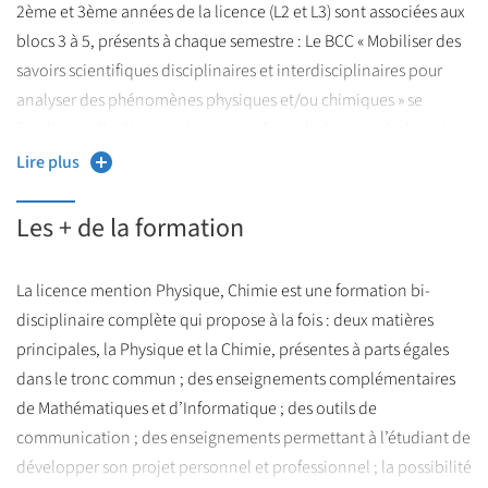
2ème et 3ème années de la licence (L2 et L3) sont associées aux
énergie, environnement ,...) et pour comprendre de manière
blocs 3 à 5, présents à chaque semestre : Le BCC « Mobiliser des
approfondie les nombreux phénomènes complexes rencontrés
savoirs scientifiques disciplinaires et interdisciplinaires pour
en Sciences Physiques. La licence mention Physique, Chimie est
analyser des phénomènes physiques et/ou chimiques » se
également la filière de choix pour pouvoir accéder au métier de
focalise sur l’utilisation des savoirs formels des grands domaines
Professeur de Physique-Chimie au collège ou au lycée.
de la Physique et de la Chimie ainsi que l’utilisation des outils
Lire plus
mathématiques et informatiques de base. Le BCC « Mettre en
œuvre des outils et démarches pour résoudre une
Les + de la formation
problématique de physique et/ou de chimie » concerne
l’utilisation des outils propres à toute démarche scientifique
La licence mention Physique, Chimie est une formation bi-
autonome. Le BCC « Mettre en œuvre des outils et des
disciplinaire complète qui propose à la fois : deux matières
comportements pour la réalisation du projet professionnel »
principales, la Physique et la Chimie, présentes à parts égales
vise un ensemble de compétences préparant à l’insertion
dans le tronc commun ; des enseignements complémentaires
professionnelle.
de Mathématiques et d’Informatique ; des outils de
communication ; des enseignements permettant à l’étudiant de
développer son projet personnel et professionnel ; la possibilité