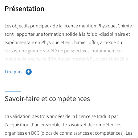
Présentation
Les objectifs principaux de la licence mention Physique, Chimie
sont : apporter une formation solide à la fois bi-disciplinaire et
expérimentale en Physique et en Chimie ; offrir, à l’issue du
cursus, une grande variété de perspectives, notamment en
matière de poursuite d’études en master à l’Université de Lille
ou dans d’autres universités, en France ou à l’étranger.
Lire plus
Localement, la formation permet aux étudiants de candidater :
au CAPES section Physique-Chimie en L3 ou à tous les masters
de physique et de chimie de l’Université, adossés à des
Savoir-faire et compétences
laboratoires de très haut niveau international ; au master M2E
qui prépare aux métiers de l’enseignement du 2nd degré. Il faut
La validation des trois années de la licence se traduit par
savoir que les formations bi-disciplinaires en physique et en
l'acquisition d'un ensemble de savoirs et de compétences
chimie s’avèrent aujourd’hui indispensables pour exercer une
organisés en BCC (blocs de connaissances et compétences). Les
profession associée aux technologies émergentes (matériaux,