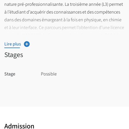
nature pré-professionnalisante. La troisième année (L3) permet
à l’étudiant d’acquérir des connaissances et des compétences
dans des domaines émargeant à la fois en physique, en chimie
et à leur interface. Ce parcours permet l’obtention d’une licence
générale (180 ECTS). La formation s’articule autour de BCC (blocs
de connaissances et compétences).
Lire plus
Stages
Stage
Possible
Admission