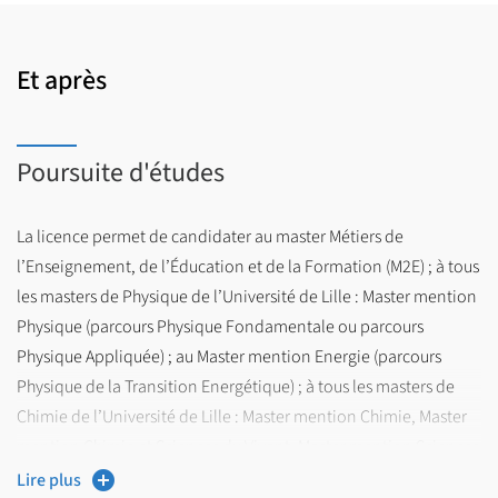
Et après
Poursuite d'études
La licence permet de candidater au master Métiers de
l’Enseignement, de l’Éducation et de la Formation (M2E) ; à tous
les masters de Physique de l’Université de Lille : Master mention
Physique (parcours Physique Fondamentale ou parcours
Physique Appliquée) ; au Master mention Energie (parcours
Physique de la Transition Energétique) ; à tous les masters de
Chimie de l’Université de Lille : Master mention Chimie, Master
mention Chimie et Sciences du Vivant, Master mention Sciences
de l’eau ; au master Physical and Analytical Chemistry (parcours
Lire plus