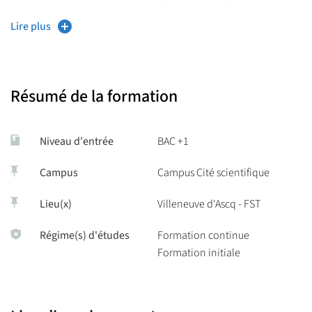
de suivre des enseignements de Physique et de Chimie en
anglais ; une grande variété de poursuites d’études.
Lire plus
Résumé de la formation
Niveau d'entrée
BAC +1
Campus
Campus Cité scientifique
Lieu(x)
Villeneuve d'Ascq - FST
Régime(s) d'études
Formation continue
Formation initiale