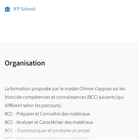
FST-master-chimie-ipme@univ-lille.fr
IFP School
Pour le parcours IRACM :
FST-master-chimie-iracm@univ-lille.fr
Pour le parcours CA2i :
FST-master-chimie-ca2i@univ-lille.fr
Organisation
La formation proposée par le master Chimie s’appuie sur les
blocs de compétences et connaissances (BCC) suivants (qui
différent selon les parcours) :
BCC - Préparer et Connaître des matériaux
BCC - Analyser et Caractériser des matériaux
BCC – Communiquer et produire un projet