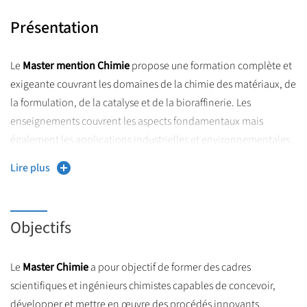
Présentation
Le
Master mention Chimie
propose une formation complète et
exigeante couvrant les domaines de la chimie des matériaux, de
la formulation, de la catalyse et de la bioraffinerie. Les
enseignements couvrent les aspects fondamentaux mais
également les applications industrielles et environnementales.
Ouvert sur les enjeux sociétaux actuels, il s’appuie sur des
Lire plus
enseignements théoriques, expérimentaux et technologiques à
l’interface de la chimie, de la physico-chimie et de
l’environnement.
Objectifs
Grâce à la diversité de ses parcours et à l’implication de
nombreux professionnels, le master permet aux étudiants
Le
Master Chimie
a pour objectif de former des cadres
d’acquérir une vision intégrée de la discipline et de comprendre
scientifiques et ingénieurs chimistes capables de concevoir,
les interactions entre recherche, innovation et développement
développer et mettre en œuvre des procédés innovants
durable.