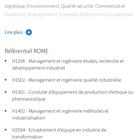
logistique, Environnement, Qualité-sécurité, Commercial et
marketing, Enseignement. Exemples de fonctions occupées par
nos anciens étudiants : Ingénieur d'études, Chargé de
recherche, Responsable de production, Ingénieur process
Lire plus
méthodes, Ingénieur qualité, Chef de projet industriel,
Responsable environnement sur site industriel, etc.
Référentiel ROME
H1206 - Management et ingénierie études, recherche et
Pour en savoir plus sur l'insertion professionnelle des diplômés
développement industriel
de l'Université de Lille, consultez les répertoires d'emplois
ODiF
(Observatoire de la Direction de la
publiés par l’
H1502 - Management et ingénierie qualité industrielle
Formation)
H2301 - Conduite d'équipement de production chimique ou
pharmaceutique
Répertoire Opérationnel des
Les fiches emploi/métier du
H1402 - Management et ingénierie méthodes et
Métiers et des Emplois
(ROME) permettent de mieux connaître
industrialisation
les métiers et les compétences qui y sont associées.
H2504 - Encadrement d'équipe en industrie de
transformation