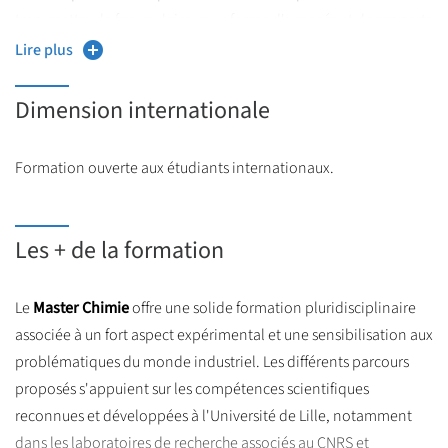
transmettre de façon claire, sous forme d'exposés et de rapports
synthétiques, les résultats obtenus et les interprétations. Cette
Lire plus
pratique est essentielle pour la formation de cadre où la
communication dans l'entreprise joue un rôle moteur. Acquérir
Dimension internationale
un niveau d'anglais technique et scientifique suffisant pour
d'une part suivre des cours en anglais et d'autre part, rédiger
Formation ouverte aux étudiants internationaux.
des rapports et effectuer des exposés en anglais.
Les + de la formation
Le
Master Chimie
offre une solide formation pluridisciplinaire
associée à un fort aspect expérimental et une sensibilisation aux
problématiques du monde industriel. Les différents parcours
proposés s'appuient sur les compétences scientifiques
reconnues et développées à l'Université de Lille, notamment
dans les laboratoires de recherche associés au CNRS et