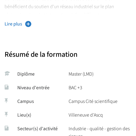
bénéficient du soutien d'un réseau industriel sur le plan
régional, national et international. Ces différents parcours
exploitent les compétences locales et régionales avec la mise à
Lire plus
profit de plateaux technologiques hautement performants et de
plateformes pédagogiques multi-apprentissages disponibles
dans les laboratoires et les fédérations de recherche régionales.
Résumé de la formation
Diplôme
Master (LMD)
Niveau d'entrée
BAC +3
Campus
Campus Cité scientifique
Lieu(x)
Villeneuve d'Ascq
Secteur(s) d'activité
Industrie - qualité - gestion des