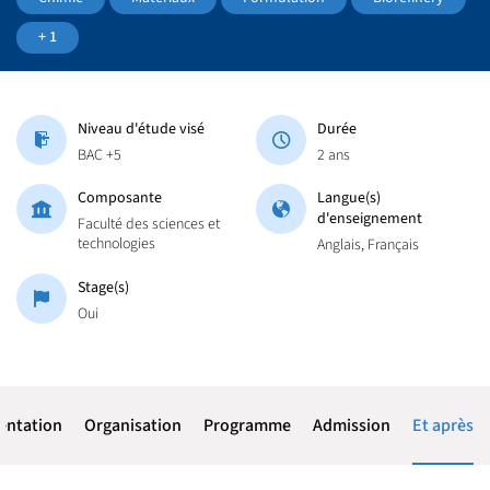
+ 1
Niveau d'étude visé
Durée
BAC +5
2 ans
Composante
Langue(s)
d'enseignement
Faculté des sciences et
technologies
Anglais, Français
Stage(s)
Oui
entation
Organisation
Programme
Admission
Et après