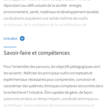
répondant aux défis actuels de la société : énergie,
La formation accorde une place centrale à la pratique
environnement, santé, matériaux et développement durable.
expérimentale, aux projets interdisciplinaires et aux stages en
Les étudiants acquièrent une solide maîtrise des outils
milieu académique ou industriel, favorisant ainsi la
analytiques, de la synthèse et de la caractérisation de
professionnalisation et la mobilité internationale.
matériaux, ainsi que des compétences transversales en gestion
de projet, communication scientifique et culture industrielle.
Lire plus
La formation vise également à préparer les diplômés à la
recherche académique (poursuite en doctorat) comme à
Savoir-faire et compétences
l’insertion directe en entreprise, en les sensibilisant à la
réglementation, à la sécurité et aux enjeux environnementaux
Pour l'ensemble des parcours, les objectifs pédagogiques sont
de la chimie moderne.
les suivants : Maîtriser les principaux outils conceptuels et
expérimentaux nécessaires pour comprendre, concevoir et
caractériser des systèmes chimiques complexes rencontrés dans
la recherche et l'industrie. Être capable de gérer, de façon
autonome et dans un temps imparti, une étude technique ou
scientifique. Savoir exploiter des travaux expérimentaux et