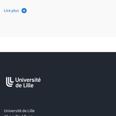
Chargé d’affaire en automatique et robotique
Lire plus
Responsable de groupe automatique et robotique de
production
Chef de projet automatisme et robotique
Roboticien, installateur de cellules robotisées
Secteurs d'activités
Les secteurs d’activités principaux sont :
L’automobile
L’aéronautique
L’agroalimentaire
Université de Lille