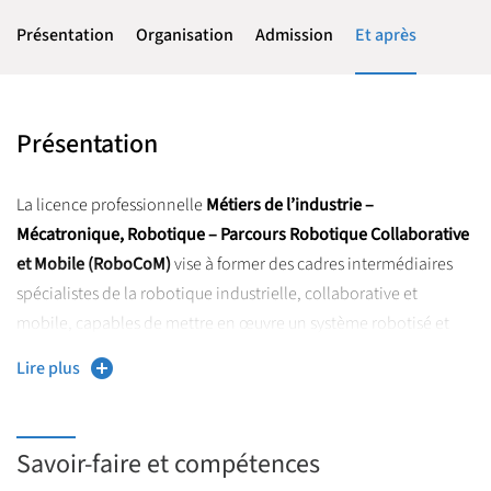
Présentation
Organisation
Admission
Et après
Présentation
La licence professionnelle
Métiers de l’industrie –
Mécatronique, Robotique – Parcours Robotique Collaborative
et Mobile (RoboCoM)
vise à former des cadres intermédiaires
spécialistes de la robotique industrielle, collaborative et
mobile, capables de mettre en œuvre un système robotisé et
d’en assurer la maintenance.
Lire plus
La formation débouche à la fois sur un diplôme de licence
professionnelle et sur un certificat de qualification paritaire de
la métallurgie (CQPM) Chargé d’intégration en robotique
Savoir-faire et compétences
industrielle. Ce titre, reconnu par le monde professionnel,