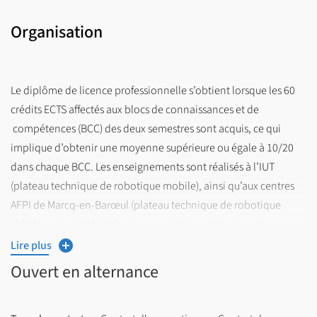
Organisation
Le diplôme de licence professionnelle s’obtient lorsque les 60
crédits ECTS affectés aux blocs de connaissances et de
compétences (BCC) des deux semestres sont acquis, ce qui
implique d’obtenir une moyenne supérieure ou égale à 10/20
dans chaque BCC. Les enseignements sont réalisés à l’IUT
(plateau technique de robotique mobile), ainsi qu’aux centres
AFPI de Marcq-en-Barœul (plateau technique de robotique
collaborative) et de Valenciennes (plateau technique de
robotique industrielle). 440 heures d’enseignement
Lire plus
pédagogique sur une année, réparties sur 15 semaines.
Ouvert en alternance
PROGRAMME