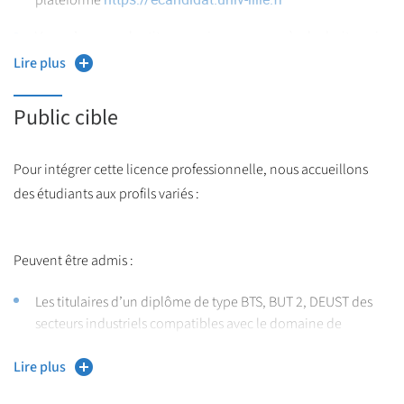
Vous n’avez pas les titres requis pour un accès de droit, mais
vous faites valoir un autre diplôme, une autre formation
Lire plus
et/ou des expériences personnelles et professionnelles
équivalant à un Bac+1 et/ou Bac + 2.
Public cible
Vous êtes de nationalité étrangère (hors UE et assimilés) :
veuillez prendre connaissance des modalités d’admission
Pour intégrer cette licence professionnelle, nous accueillons
https://international.univ-lille.fr/venir-a-
sur
des étudiants aux profils variés :
luniversite/etudiantes/hors-programme-dechange/
Peuvent être admis :
Les titulaires d’un diplôme de type BTS, BUT 2, DEUST des
secteurs industriels compatibles avec le domaine de
formation.
Lire plus
Les étudiants issus d’une 2ème année de licence validée ou
d’une classe préparatoire validée.