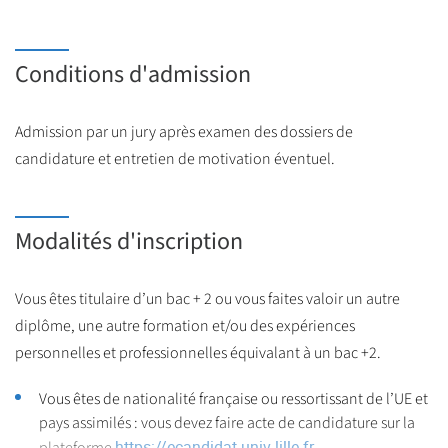
SEMESTRE 6
BCC 2. Etudier et définir une solution robotisée
Conditions d'admission
Robotique mobile
Admission par un jury après examen des dossiers de
BCC 3. Intégrer une solution robotisée
candidature et entretien de motivation éventuel.
Robotique industrielle
Robotique collaborative
Robotique mobile
Modalités d'inscription
BCC 4. Développer une attitude professionnelle
Projet tuteuré
Vous êtes titulaire d’un bac + 2 ou vous faites valoir un autre
Stage en entreprise
diplôme, une autre formation et/ou des expériences
personnelles et professionnelles équivalant à un bac +2.
Vous êtes de nationalité française ou ressortissant de l’UE et
pays assimilés : vous devez faire acte de candidature sur la
https://ecandidat.univ-lille.fr
plateforme