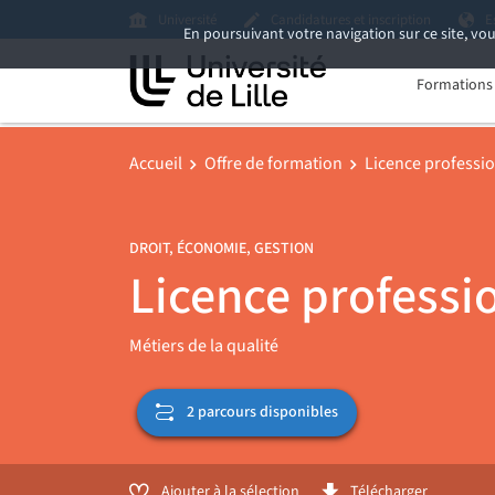
Université
Candidatures et inscription
E
En poursuivant votre navigation sur ce site, vou
Formations i
Accueil
Offre de formation
Licence professi
DROIT, ÉCONOMIE, GESTION
Licence professio
Métiers de la qualité
2 parcours disponibles
Ajouter à la sélection
Télécharger