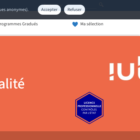
iques anonymes).
Accepter
Refuser
rogrammes Gradués
Ma sélection
alité