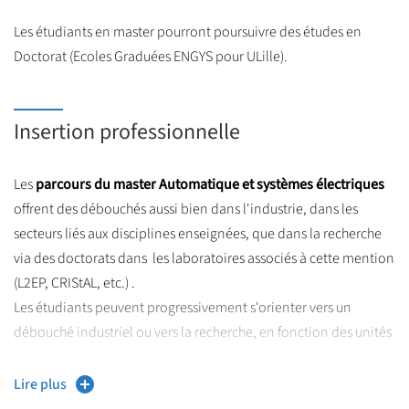
Les étudiants en master pourront poursuivre des études en
Doctorat (Ecoles Graduées ENGYS pour ULille).
Insertion professionnelle
Les
parcours du master Automatique et systèmes électriques
offrent des débouchés aussi bien dans l'industrie, dans les
secteurs liés aux disciplines enseignées, que dans la recherche
via des doctorats dans les laboratoires associés à cette mention
(L2EP, CRIStAL, etc.) .
Les étudiants peuvent progressivement s'orienter vers un
débouché industriel ou vers la recherche, en fonction des unités
d'enseignement (UE) optionnel les choisies, des projets réalisés
et, surtout, du stage de fin d'études.
Lire plus