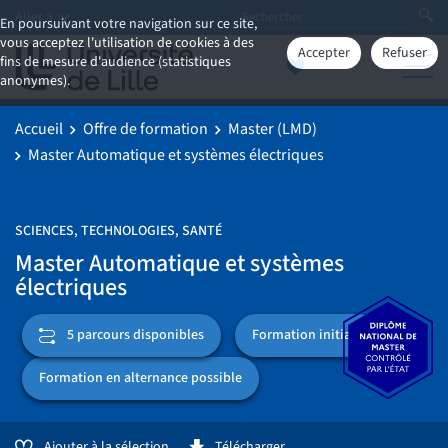
Aller à
En poursuivant votre navigation sur ce site,
vous acceptez l'utilisation de cookies à des
Accepter
Refuser
fins de mesure d'audience (statistiques
anonymes).
Accueil
Offre de formation
Master (LMD)
Master Automatique et systèmes électriques
SCIENCES, TECHNOLOGIES, SANTÉ
Master Automatique et systèmes
électriques
Formation initiale
5 parcours disponibles
Formation en alternance possible
Ajouter à la sélection
Télécharger