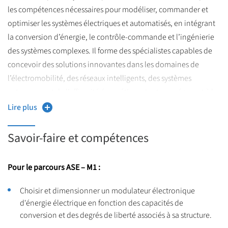
https://master-ase.univ-lille.fr/
Pour plus d'informations
:
les compétences nécessaires pour modéliser, commander et
optimiser les systèmes électriques et automatisés, en intégrant
la conversion d’énergie, le contrôle-commande et l’ingénierie
des systèmes complexes. Il forme des spécialistes capables de
concevoir des solutions innovantes dans les domaines de
l’électromobilité, des réseaux intelligents, des systèmes
autonomes et de l’efficacité énergétique, tout en préparant à la
recherche et à l’innovation technologique.
Lire plus
Savoir-faire et compétences
Pour le parcours ASE – M1 :
Choisir et dimensionner un modulateur électronique
d'énergie électrique en fonction des capacités de
conversion et des degrés de liberté associés à sa structure.