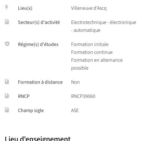
Study of new energy storage systems for future
Lieu(x)
Villeneuve d'Ascq
transportation,
Secteur(s) d'activité
Electrotechnique - électronique
Development of future traction systems using systemic
- automatique
optimization and multiphysical modeling,
Régime(s) d'études
Formation initiale
Exploration of solutions for integrating renewable energies
Formation continue
into the electricity system and designing subsystems for
Formation en alternance
renewable energy systems.
possible
Pour le parcours GR2E :
Formation à distance
Non
Voici les
compétences et connaissances clés
acquises dans le
parcours
Gestion des réseaux d’énergie électrique (GRE2)
RNCP
RNCP39060
Connaître et comprendre :
Champ sigle
ASE
Les
évolutions et le fonctionnement
des différents types de
réseaux (transport, interconnexion, répartition,
distribution),
Lieu d'enseignement