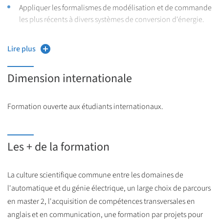
Appliquer les formalismes de modélisation et de commande
les plus récents à divers systèmes de conversion d'énergie.
Préparer une campagne expérimentale pour maximiser la
Lire plus
quantité d'informations obtenues et minimiser le nombre
d'expériences.
Dimension internationale
Modéliser des machines électriques conventionnel les ou
non, dans les repères adaptés à leur contrôle.
Formation ouverte aux étudiants internationaux.
Utiliser les nouveaux matériaux pour repenser la conception
de certains composants (actionneurs, composants
électroniques, etc.).
Les + de la formation
Évaluer l'impact des nouvelles technologies sur le contrôle
des systèmes, notamment les machines de production à
La culture scientifique commune entre les domaines de
dynamique élevée et les systèmes piézo-électriques pour le
l'automatique et du génie électrique, un large choix de parcours
positionnement et le contrôle actif.
en master 2, l'acquisition de compétences transversales en
Maîtriser les outils de modélisation numérique et savoir les
anglais et en communication, une formation par projets pour