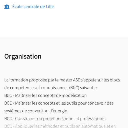
communication, réseaux de terrain, génie logiciel et gestion
École centrale de Lille
de données industrielles,
Analyse et traitement du signal, probabilités, mesures de
confiance, fusion de données (multicapteurs) et aide à la
décision.
Pour le parcours VIE :
Organisation
Compétences et enseignements clés :
Conception de systèmes électriques et automatiques pour
véhicules,
La formation proposée par le master ASE s’appuie sur les blocs
Simulation et modélisation de chaînes de traction
de compétences et connaissances (BCC) suivants :
électrique et hybrides,
BCC - Maîtriser les concepts de modélisation
BCC - Maîtriser les concepts et les outils pour concevoir des
Gestion d’énergie des chaînes de traction électriques et
systèmes de conversion d’énergie
hybrides.
BCC - Construire son projet personnel et professionnel
BCC - Appliquer les méthodes et outils en automatique et en