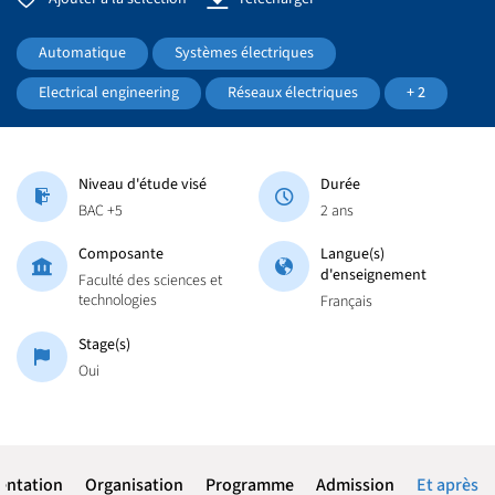
Automatique
Systèmes électriques
Electrical engineering
Réseaux électriques
+ 2
Niveau d'étude visé
Durée
BAC +5
2 ans
Composante
Langue(s)
d'enseignement
Faculté des sciences et
technologies
Français
Stage(s)
Oui
entation
Organisation
Programme
Admission
Et après