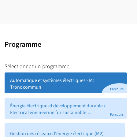
BCC – Développer des techniques avancées de Contrôle et de
décision
BCC – Innover en génie électrique avec des méthodes et des
outils adaptés / Innovating in electrical engineering with
tailored methods and tools
Programme
BCC - Transférer les méthodes aux applications réelles /
Transferring methods to real-world applications
Sélectionnez un programme
Automatique et systèmes électriques - M1
Tronc commun
Parcours
Énergie électrique et développement durable /
Electrical engineering for sustainable
Parcours
development (M2)
Gestion des réseaux d'énergie électrique (M2)