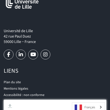
Formation)
Répertoire Opérationnel des
Les fiches emploi/métier du
Métiers et des Emplois (ROME)
permettent de mieux
connaître les métiers et les compétences qui y sont associées.
Université de Lille
42 rue Paul Duez
59000 Lille − France
LIENS
Plan du site
Mentions légales
Accessibilité : non conforme
Français