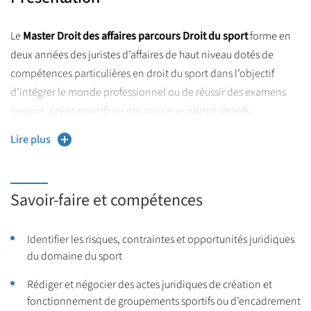
Le
Master Droit des affaires parcours Droit du sport
forme en
deux années des juristes d’affaires de haut niveau dotés de
compétences particulières en droit du sport dans l’objectif
d’intégrer le monde professionnel ou de réussir des examens
(avocat, agent sportif) ou des concours administratifs.
Professionnalisante, la formation est organisée en alternance
Lire plus
sur deux années pour permettre un apprentissage ou des stages
en parallèle avec les enseignements. De nombreux
professionnels y interviennent et proposent des exercices
Savoir-faire et compétences
pratiques en plus des apports théoriques.
Portée vers l’international, la formation intègre des
Identifier les risques, contraintes et opportunités juridiques
enseignements d’anglais et en anglais ainsi qu’une mobilité.
du domaine du sport
Rédiger et négocier des actes juridiques de création et
fonctionnement de groupements sportifs ou d’encadrement