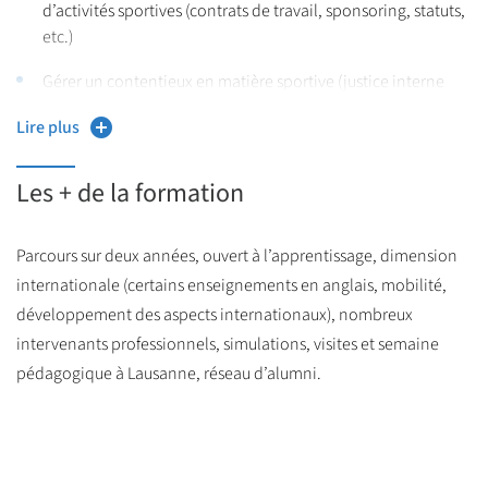
d’activités sportives (contrats de travail, sponsoring, statuts,
etc.)
Gérer un contentieux en matière sportive (justice interne
sportive, conciliation, arbitrage, juridictions étatiques et
Lire plus
internationales)
Organiser et réaliser une veille juridique en droit du sport
Les + de la formation
Réaliser un rapport sur une problématique juridique en
matière sportive
Parcours sur deux années, ouvert à l’apprentissage, dimension
internationale (certains enseignements en anglais, mobilité,
Communiquer oralement avec un support pour présenter
développement des aspects internationaux), nombreux
des questions juridiques
intervenants professionnels, simulations, visites et semaine
Gérer un projet (rétroplanning, répartition des tâches, etc.)
pédagogique à Lausanne, réseau d’alumni.
Travailler en équipe (intégrer et organiser un groupe, animer
une réunion, etc.)
Travailler en anglais (maîtriser l’anglais juridique des affaires