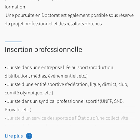
formation.
Une poursuite en Doctorat est également possible sous réserve
du projet professionnel et des résultats obtenus.
Insertion professionnelle
• Juriste dans une entreprise liée au sport (production,
distribution, médias, évènementiel, etc.)
• Juriste d’une entité sportive
(fédération, ligue, district, club,
comité olympique, etc.)
• Juriste dans un syndical professionnel sportif (UNFP, SNB,
Provale, etc.)
• Juriste d’un service des sports
de l’État ou d’une collectivité
territoriale (région, département, commune)
• Avocat / Avocate d’affaires spécialisé en droit du sport,
Lire plus