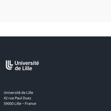
avocat/avocate mandataire sportif
•
Agent / Agente sportif
/
sportive
ou juriste dans une société
d’agents
Université de Lille
42 rue Paul Duez
59000 Lille − France