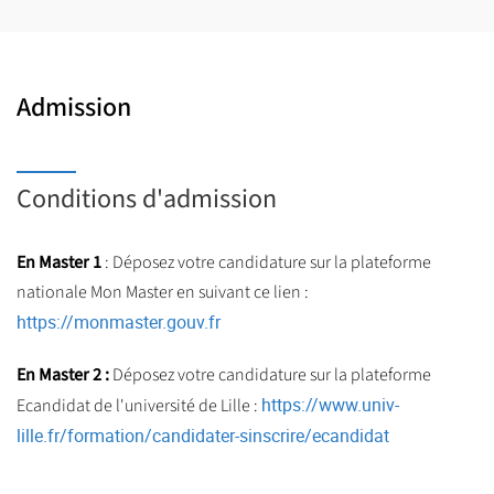
professionnelles de façon progressive tout au long des 4
semestres :
Admission
BCC1
- Prendre en charge la direction
juridique d’une organisation (entreprise)
Conditions d'admission
BCC2
- Réaliser une consultation juridique
aidant à la prise de décision
BCC3
- Négocier et rédiger un acte juridique
En Master 1
: Déposez votre candidature sur la plateforme
BCC4
- Gérer un contentieux
nationale Mon Master en suivant ce lien :
BCC5
- Construire et valoriser son projet
https://monmaster.gouv.fr
personnel et professionnel
En Master 2 :
Déposez votre candidature sur la plateforme
https://www.univ-
Ecandidat de l'université de Lille :
lille.fr/formation/candidater-sinscrire/ecandidat