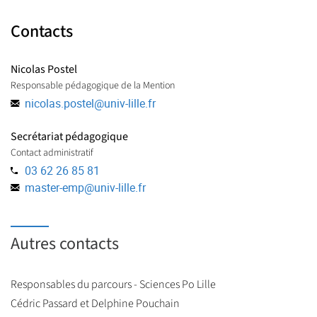
convaincante, gestion du temps et de la clarté lors des
Contacts
épreuves orales.
Nicolas Postel
Responsable pédagogique de la Mention
nicolas.postel
@
univ-lille.fr
Secrétariat pédagogique
Contact administratif
03 62 26 85 81
master-emp
@
univ-lille.fr
Autres contacts
Responsables du parcours - Sciences Po Lille
Cédric Passard et Delphine Pouchain