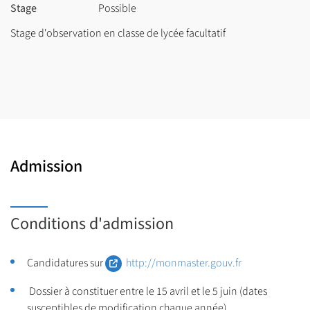
Stage
Possible
Une validation des semestres sous forme de contrôle continu et
d’examen terminal (concours blancs écrits et oraux) donnant
Stage d'observation en classe de lycée facultatif
droit à des crédits ECTS (European Credit Transfer System) : 60
crédits pour valider le master.
Une moyenne d’une vingtaine d’heures de cours par semaine, à
compléter nécessairement par un travail personnel régulier
intensif.
Admission
Conditions d'admission
Candidatures sur
http://monmaster.gouv.fr
Dossier à constituer entre le 15 avril et le 5 juin (dates
susceptibles de modification chaque année)