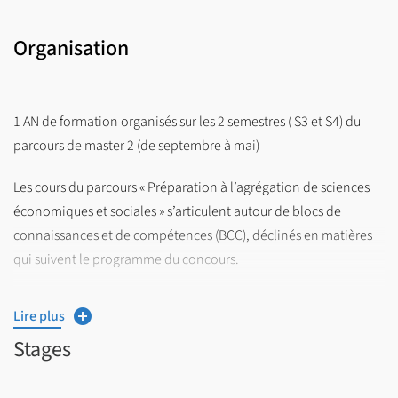
Organisation
1 AN de formation organisés sur les 2 semestres ( S3 et S4) du
parcours de master 2 (de septembre à mai)
Les cours du parcours « Préparation à l’agrégation de sciences
économiques et sociales » s’articulent autour de blocs de
connaissances et de compétences (BCC), déclinés en matières
qui suivent le programme du concours.
BCC 6 – Analyser et argumenter la pluralité des modèles de
Lire plus
développement
Stages
BCC 7 –Maîtriser les savoirs spécialisés propres aux sciences
économiques et aux sciences sociales