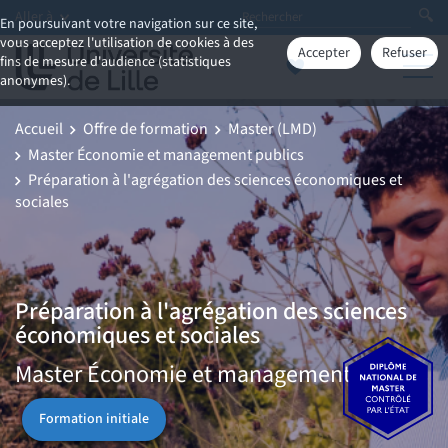
Aller à
En poursuivant votre navigation sur ce site,
vous acceptez l'utilisation de cookies à des
Accepter
Refuser
fins de mesure d'audience (statistiques
anonymes).
Accueil
Offre de formation
Master (LMD)
Master Économie et management publics
Préparation à l'agrégation des sciences économiques et
sociales
Préparation à l'agrégation des sciences
économiques et sociales
Master Économie et management publics
Formation initiale