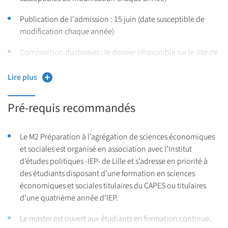
Publication de l'admission : 15 juin (date susceptible de
modification chaque année)
Composition du dossier : le dossier (disponible sur le site de
Sciences Po Lille) doit comprendre notamment :
Lire plus
Un CV
Pré-requis recommandés
Une lettre de motivation
Les relevés de notes depuis le baccalauréat
Le M2 Préparation à l’agrégation de sciences économiques
et sociales est organisé en association avec l’Institut
d’études politiques -IEP- de Lille et s’adresse en priorité à
des étudiants disposant d’une formation en sciences
économiques et sociales titulaires du CAPES ou titulaires
d’une quatrième année d’IEP.
Le master est ouvert aux étudiants en formation continue.