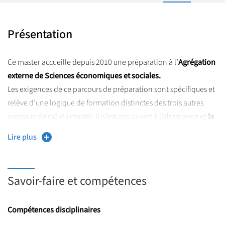
Présentation
Ce master accueille depuis 2010 une préparation à l’
Agrégation
externe de Sciences économiques et sociales.
Les exigences de ce parcours de préparation sont spécifiques et
relève d’une logique de formation distinctes des trois autres
parcours de m2 du master. Il n’est pas ouvert à l’alternance et
la
possibilité de suivre en parallèle de la préparation à
Lire plus
l’agrégation une initiation à la recherche dans le cadre du
parcours transversale recherche est considérée comme
exceptionnelle
et réservée à des étudiants et étudiantes
Savoir-faire et compétences
capables de mener de front deux objectifs assez clairement
distincts.
Compétences disciplinaires
La réussite au concours donne le titre de professeur agrégé de