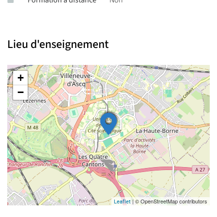
Organisation du travail
: planification sur l’année, gestion
du temps, capacité à maintenir un rythme d’apprentissage
soutenu.
Lieu d'enseignement
Travail collaboratif
: échanges avec d’autres
préparationnaires, participation à des colles.
+
Résilience intellectuelle
: capacité à assumer un rythme
−
exigeant et la densité du programme, à persévérer face aux
exigences du concours.
Compétences transversales
Esprit de synthèse
: hiérarchisation nette des informations,
extraction de l’essentiel.
Esprit analytique et argumentatif
: aptitude à construire des
raisonnements en plusieurs étages sans perdre la clarté.
| © OpenStreetMap contributors
Leaflet
Communication orale
: présentation structurée et