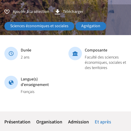
Ajouter à la sélection
Télécharger
Sciences économiques et sociales
Agrégation
Durée
Composante
2 ans
Faculté des sciences
économiques, sociales et
des territoires
Langue(s)
d'enseignement
Français
Présentation
Organisation
Admission
Et après