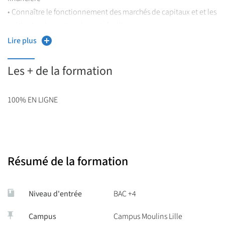
• Connaître le fonctionnement des marchés de capitaux et et les
méthodes de gestion de portefeuille
• Être capable de définir une stratégie de placement
Lire plus
Les + de la formation
100% EN LIGNE
Résumé de la formation
Niveau d'entrée
BAC +4
Campus
Campus Moulins Lille