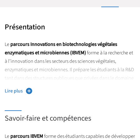
Présentation
Le
parcours Innovations en biotechnologies végétales
enzymatiques et microbiennes (IBVEM)
forme à la recherche et
à l’innovation dans les secteurs des sciences végétales,
enzymatiques et microbiennes. Il prépare les étudiants à la R&D
tant dans des structures publiques que privées dans le domaine
de l’agroalimentaire, de la protection des plantes, de la santé et
Lire plus
de la cosmétique. La plupart des enseignants-chercheurs qui y
interviennent effectuent leurs travaux de recherche au sein de
l’unité transfrontalière BioEcoAgro. Des membres du pôle de
Savoir-faire et compétences
compétitivité Nutrition - Santé - Longévité (NSL) interviennent
également au cours de la formation.
Le
parcours IBVEM
forme des étudiants capables de développer