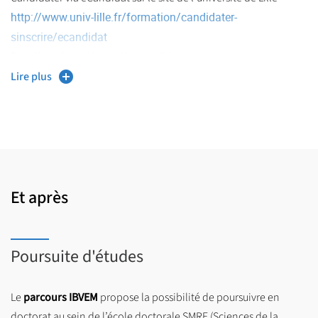
http://www.univ-lille.fr/formation/candidater-
sinscrire/ecandidat
Pour l’entrée en M1 veuillez candidater sur
http://monmaster.gouv.fr/
Lire plus
. Beaucoup de BCC sont communes
aux deux parcours mais des BCC spécifiques au parcours IBVEM
assurent la spécialisation.
Et après
Poursuite d'études
Le
parcours IBVEM
propose la possibilité de poursuivre en
doctorat au sein de l’école doctorale SMRE (Sciences de la