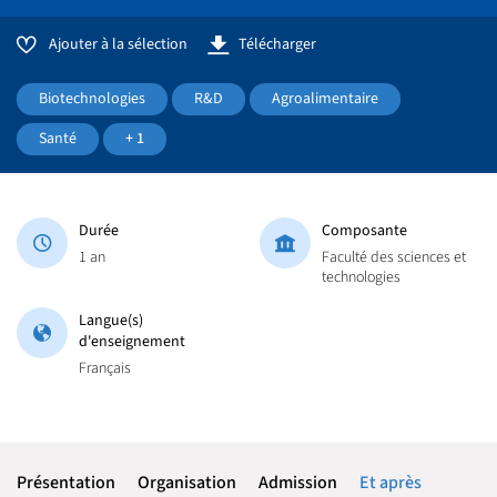
Ajouter à la sélection
Télécharger
Biotechnologies
R&D
Agroalimentaire
Santé
+ 1
Durée
Composante
1 an
Faculté des sciences et
technologies
Langue(s)
d'enseignement
Français
Présentation
Organisation
Admission
Et après