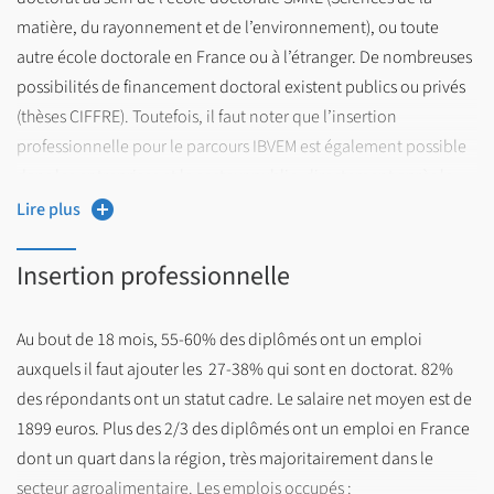
matière, du rayonnement et de l’environnement), ou toute
autre école doctorale en France ou à l’étranger. De nombreuses
possibilités de financement doctoral existent publics ou privés
(thèses CIFFRE). Toutefois, il faut noter que l’insertion
professionnelle pour le parcours IBVEM est également possible
dans les entreprises et le secteur public, directement après le
master 2 en tant qu’ingénieur d’études notamment.
Lire plus
Insertion professionnelle
Au bout de 18 mois, 55-60% des diplômés ont un emploi
auxquels il faut ajouter les 27-38% qui sont en doctorat. 82%
des répondants ont un statut cadre. Le salaire net moyen est de
1899 euros. Plus des 2/3 des diplômés ont un emploi en France
dont un quart dans la région, très majoritairement dans le
secteur agroalimentaire. Les emplois occupés :