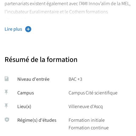
partenariats existent également avec l’AMI Innov’alim de la MEL,
l’incubateur Euralimentaire et le Cothem formations
d’Agrosphères (association régionale des industries
alimentaires)
Lire plus
Les agro-ressources trouvent de plus en plus d’applications tant
en agroalimentaire qu’en non-alimentaire. Le parcours IBVEM
donne notamment les compétences R&D pour extraire et
Résumé de la formation
modifier ces composés naturels en vue de leurs utilisations. Un
accent particulier est aussi mis sur la valorisation des déchets et
co-produits de toute la chaine agro-alimentaire.
Niveau d'entrée
BAC +3
Campus
Campus Cité scientifique
Lieu(x)
Villeneuve d'Ascq
Régime(s) d'études
Formation initiale
Formation continue