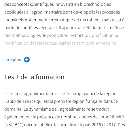
des concepts scientifiques innovants en biotechnologies
appliquées à l’agroalimentaire (sont développés les procédés
industriels notamment enzymatiques et microbiens mais aussi à
partir de modèles végétaux). Il apporte aux étudiants la maîtrise
des méthodologies de production, extraction, purification ou
modification des ressources végétales et microbiennes ainsi
que les techniques d’analyse des biomolécules et la gestion des
données massives par bio-informatique.
Lire plus
Les + de la formation
Le secteur agroalimentaire est le 1er employeur de la région
Hauts-de-France qui est la première région française dans ce
domaine. Le dynamisme de l'agroalimentaire se traduit
également par la présence de nombreux pôles de compétitivité
(NSL, B4C) qui ont labélisé la formation depuis 2016 et 2017. Des