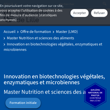
Aller à
En poursuivant votre navigation sur ce site,
vous acceptez l'utilisation de cookies à des
Accepter
Refuser
fins de mesure d'audience (statistiques
anonymes).
Accueil
Offre de formation
Master (LMD)
Master Nutrition et sciences des aliments
Innovation en biotechnologies végétales, enzymatiques et
microbiennes
Innovation en biotechnologies végétales,
enzymatiques et microbiennes
Master Nutrition et sciences des aliments
Formation initiale