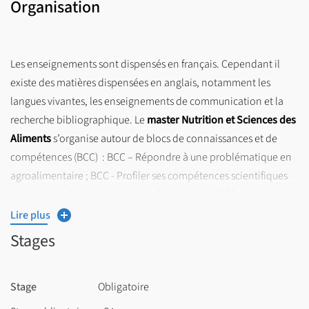
Organisation
Les enseignements sont dispensés en français. Cependant il
existe des matières dispensées en anglais, notamment les
langues vivantes, les enseignements de communication et la
recherche bibliographique. Le
master Nutrition et Sciences des
Aliments
s’organise autour de blocs de connaissances et de
compétences (BCC) : BCC – Répondre à une problématique en
agroalimentaire ; BCC - Profiler ses compétences scientifiques
pour une meilleure insertion professionnelle ; BCC - Manager
des projets en agroalimentaire en France et à l’étranger ; BCC
Lire plus
Réaliser des recherches en biotechnologies ; BCC - Maîtriser les
Stages
outils numériques et la communication au service de la R&D;
BCC - Comprendre la R&D actuelle et l'innovation en
Stage
Obligatoire
biotechnologies ; BCC - Développer les bioprocédés de
production, d’extraction et de purification de molécules