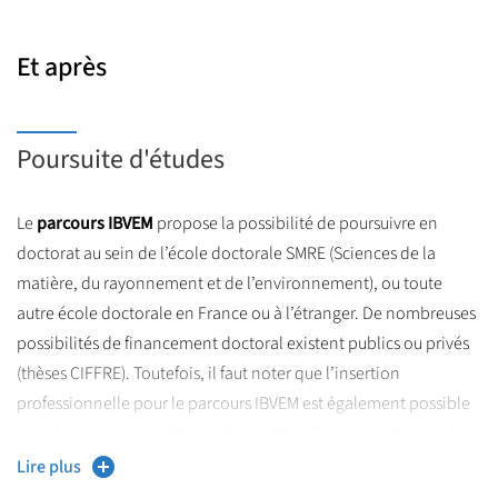
Les candidatures se font exclusivement via la plateforme Mon
http://monmaster.gouv.fr/
Master
Et après
Poursuite d'études
Le
parcours IBVEM
propose la possibilité de poursuivre en
doctorat au sein de l’école doctorale SMRE (Sciences de la
matière, du rayonnement et de l’environnement), ou toute
autre école doctorale en France ou à l’étranger. De nombreuses
possibilités de financement doctoral existent publics ou privés
(thèses CIFFRE). Toutefois, il faut noter que l’insertion
professionnelle pour le parcours IBVEM est également possible
dans les entreprises et le secteur public, directement après le
master 2 en tant qu’ingénieur d’études notamment.
Lire plus