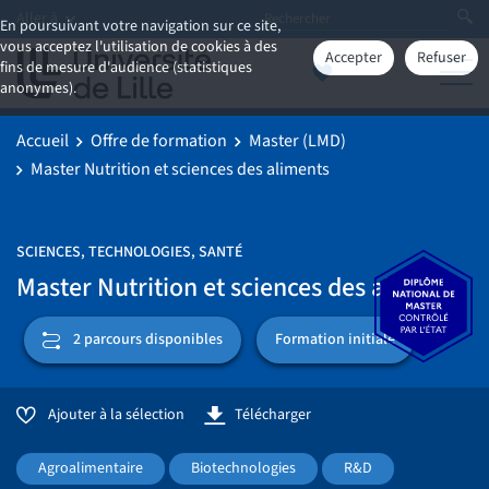
Aller à
En poursuivant votre navigation sur ce site,
vous acceptez l'utilisation de cookies à des
Accepter
Refuser
fins de mesure d'audience (statistiques
anonymes).
Accueil
Offre de formation
Master (LMD)
Master Nutrition et sciences des aliments
SCIENCES, TECHNOLOGIES, SANTÉ
Master Nutrition et sciences des aliments
Formation initiale
2 parcours disponibles
Ajouter à la sélection
Télécharger
Agroalimentaire
Biotechnologies
R&D