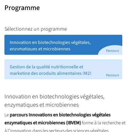
communication agroalimentaire, en français et en anglais ; BCC
Programme
- Concevoir un produit alimentaire et ses aspects nutritionnels ;
BCC - Elaborer une stratégie marketing, concevoir et lancer une
innovation & un plan marketing
Sélectionnez un programme
Innovation en biotechnologies végétales,
enzymatiques et microbiennes
Parcours
Gestion de la qualité nutritionnelle et
marketing des produits alimentaires (M2)
Parcours
Innovation en biotechnologies végétales,
enzymatiques et microbiennes
Le
parcours Innovations en biotechnologies végétales
enzymatiques et microbiennes (IBVEM)
forme à la recherche et
à l’innovation dans les secteurs des sciences végétales,