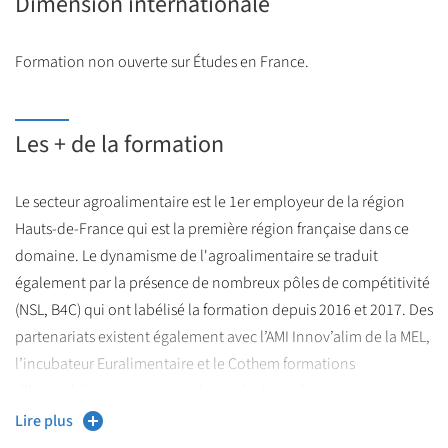
Dimension internationale
des molécules naturelles et de leur analyse, appliquer les
référentiels et normes en agroalimentaire, utiliser les outils de
Formation non ouverte sur Études en France.
traitement de données statistiques, maîtriser la gestion de
projets assistée par ordinateur, établir des profils nutritionnels
et la gestion des ingrédients, conduire un projet d’innovation
Les + de la formation
incluant la démarche marketing, élaborer une stratégie
marketing et concurrentielle, mettre en place les actions de
Le secteur agroalimentaire est le 1er employeur de la région
communication et de commercialisation, analyser le
Hauts-de-France qui est la première région française dans ce
comportement du consommateur, participer à la production
domaine. Le dynamisme de l'agroalimentaire se traduit
multimédia et web.
également par la présence de nombreux pôles de compétitivité
À la fin de chacun des parcours les étudiants savent mener,
(NSL, B4C) qui ont labélisé la formation depuis 2016 et 2017. Des
rédiger et présenter un projet.
partenariats existent également avec l’AMI Innov’alim de la MEL,
Toutes les compétences de la fiche RNCP 37026 (France
l’incubateur Euralimentaire et le Cothem formations
compétences) sont enseignées dans ce master.
d’Agrosphères (association régionale des industries
alimentaires)
Lire plus
Le
parcours IBVEM
donne notamment les compétences R&D