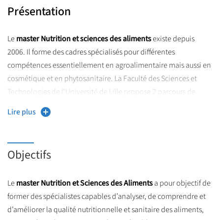
Présentation
Le
master Nutrition et sciences des aliments
existe depuis
2006. Il forme des cadres spécialisés pour différentes
compétences essentiellement en agroalimentaire mais aussi en
cosmétique et en phytosanitaire. La Faculté des Sciences et
Technologies de l'Université de Lille propose 2 parcours de
master 2 :
Lire plus
Innovations en biotechnologies végétale enzymatiques et
microbienne (IBVEM)
qui est associé à l’UMR transfrontalière
BioEcoAgro
Objectifs
Gestion de la qualité nutritionnelle et marketing des
Le
master Nutrition et Sciences des Aliments
produits alimentaires (QUALIMAPA)
avec Polytech’Lille
a pour objectif de
former des spécialistes capables d’analyser, de comprendre et
Les métiers visés étant très différents et certaines compétences
d’améliorer la qualité nutritionnelle et sanitaire des aliments,
à acquérir étant très spécifiques, un travail de réflexion