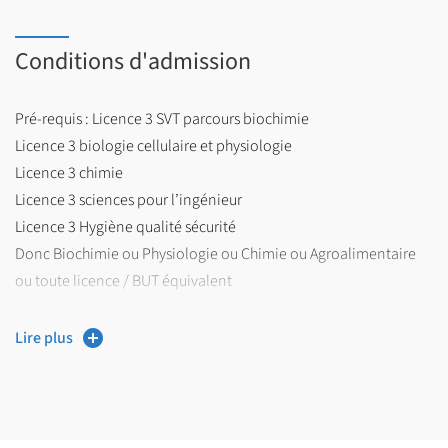
Conditions d'admission
Pré-requis : Licence 3 SVT parcours biochimie
Licence 3 biologie cellulaire et physiologie
Licence 3 chimie
Licence 3 sciences pour l’ingénieur
Licence 3 Hygiène qualité sécurité
Donc Biochimie ou Physiologie ou Chimie ou Agroalimentaire
ou toute licence / BUT équivalent
Conseils : Bien expliciter le projet professionnel dans la lettre de
Lire plus
motivation et choisir le parcours en fonction ; avoir une
adéquation de la formation antérieure avec le projet
professionnel présenté.