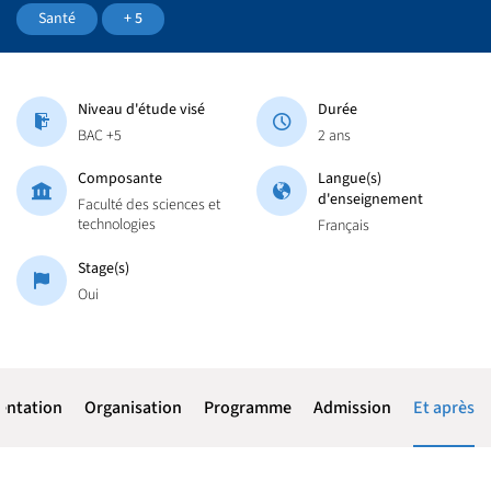
Santé
+ 5
Niveau d'étude visé
Durée
BAC +5
2 ans
Composante
Langue(s)
d'enseignement
Faculté des sciences et
technologies
Français
Stage(s)
Oui
entation
Organisation
Programme
Admission
Et après