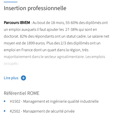
Le
parcours QUALIMAPA
est prévu pour une insertion
Insertion professionnelle
professionnelle directe après le master 2. Les doubles
compétences technologies & marketing ainsi que technologies
Parcours IBVEM
: Au bout de 18 mois, 55-60% des diplômés ont
& qualité sont largement reconnues par le milieu socio-
un emploi auxquels il faut ajouter les 27-38% qui sont en
économique.
doctorat. 82% des répondants ont un statut cadre. Le salaire net
moyen est de 1899 euros. Plus des 2/3 des diplômés ont un
emploi en France dont un quart dans la région, très
majoritairement dans le secteur agroalimentaire. Les emplois
occupés :
Ingénieur d’études, Ingénieur de recherche, Chargé de
recherche (selon la poursuite ou non en doctorat)
Lire plus
principalement dans la R&D mais aussi en recherche. Plus de la
moitié sont dans le secteur privé, industriel notamment.
Référentiel ROME
H1502 - Management et ingénierie qualité industrielle
Parcours Qualimapa
: Au bout de 18 mois, 88% sont en emploi,
0-5% selon les années font une formation complémentaire en
K2502 - Management de sécurité privée