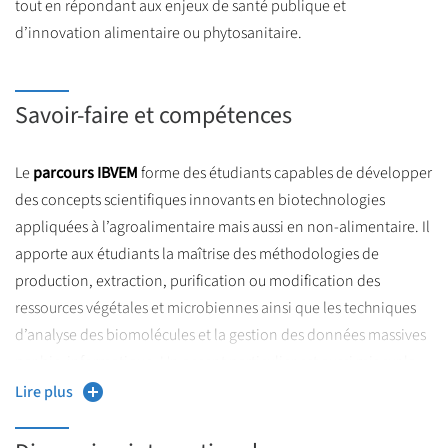
tout en répondant aux enjeux de santé publique et
préalable de l’étudiant est nécessaire afin qu’il décide lors de sa
d’innovation alimentaire ou phytosanitaire.
candidature en M1 s’il souhaite s’orienter vers le parcours
Innovation / R&D appliquées en agro-alimentaire ou vers le
parcours Nutrition, Marketing et Qualité.
Savoir-faire et compétences
Le
parcours IBVEM
forme des étudiants capables de développer
des concepts scientifiques innovants en biotechnologies
appliquées à l’agroalimentaire mais aussi en non-alimentaire. Il
apporte aux étudiants la maîtrise des méthodologies de
production, extraction, purification ou modification des
ressources végétales et microbiennes ainsi que les techniques
d’analyse des biomolécules et la gestion des données massives
par bio-informatique. Un accent particulier est aussi mis sur la
valorisation des déchets et co-produits de toute la chaine agro-
Lire plus
alimentaire.
Le
parcours QUALIMAPA
permet de : maîtriser les applications