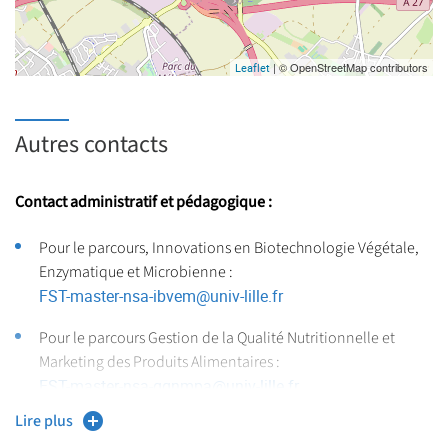
| © OpenStreetMap contributors
Leaflet
Autres contacts
Contact administratif et pédagogique :
Pour le parcours, Innovations en Biotechnologie Végétale,
Enzymatique et Microbienne :
FST-master-nsa-ibvem
@
univ-lille.fr
Pour le parcours Gestion de la Qualité Nutritionnelle et
Marketing des Produits Alimentaires :
FST-master-nsa-gqnmpa
@
univ-lille.fr
Lire plus