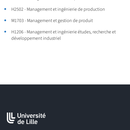
management d’entreprise, 4-8% sont en recherche d’emploi.
H2502 - Management et ingénierie de production
33-66% ont un emploi en marketing, commerce,
communication, innovation en agroalimentaire et 20-60% en
M1703 - Management et gestion de produit
qualité en agro-alimentaire (selon les années). 20-25%
H1206 - Management et ingénierie études, recherche et
occupent d’autres postes en agro-alimentaire (production entre
développement industriel
autres).
60% des diplômés ont un emploi dans la région et dans le
secteur agroalimentaire. 82% sont en CDI. Le salaire net moyen
est de 2114 euros.
Les emplois occupés : Responsable d'achat, Auditeur, Chef de
produit, Chef de marque, Chargé de communication, Assistant-
responsable assurance qualité, Assistant-Chef de projet
industriel, Ingénieur technico-commercial
Pour en savoir plus sur l'insertion professionnelle des diplômés