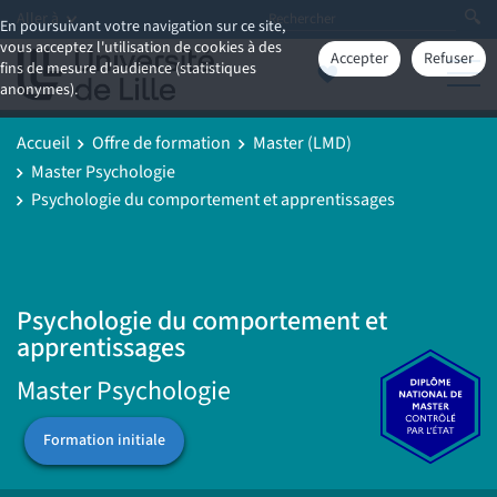
Aller à
En poursuivant votre navigation sur ce site,
vous acceptez l'utilisation de cookies à des
Accepter
Refuser
fins de mesure d'audience (statistiques
anonymes).
Accueil
Offre de formation
Master (LMD)
Master Psychologie
Psychologie du comportement et apprentissages
Psychologie du comportement et
apprentissages
Master Psychologie
Formation initiale