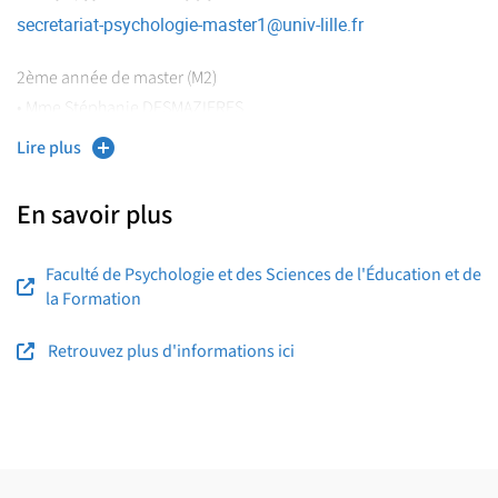
secretariat-psychologie-master1
@
univ-lille.fr
2ème année de master (M2)
• Mme Stéphanie DESMAZIERES
stephanie.desmazieres
@
univ-lille.fr
Lire plus
Formation continue / reprise d'étude
En savoir plus
reprise-etudes-psychologie
@
univ-lille.fr
Responsables pédagogiques
Faculté de Psychologie et des Sciences de l'Éducation et de
la Formation
Retrouvez plus d'informations ici
Master 1 :
• Massil BENBOURICHE
Master 2 :
• Jerôme ALESSANDRI