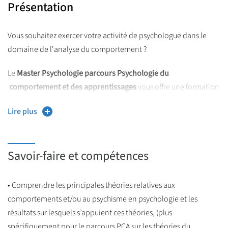
Présentation
Vous souhaitez exercer votre activité de psychologue dans le
domaine de l'analyse du comportement ?
Le
Master Psychologie parcours Psychologie du
comportement et des apprentissages
vous offre une formation
intégrant à la fois l'approche fondamentale et les domaines
Lire plus
d'application en science du comportement de niveau
international.
En tant que psychologue, vous pourrez intervenir dans plusieurs
Savoir-faire et compétences
champs de la santé. Les établissements d'accueil, de soins et
d'éducation de l'enfance jusque la personne âgée - handicapée
• Comprendre les principales théories relatives aux
ou non - donnent une place grandissante aux interventions,
comportements et/ou au psychisme en psychologie et les
aux programmes d'éducations individualisés, à la mise en place
résultats sur lesquels s’appuient ces théories, (plus
de projets d'intégration sociale et scolaire. La réalisation
spécifiquement pour le parcours PCA sur les théories du