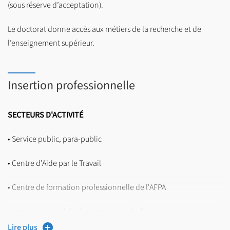
(sous réserve d’acceptation).
La formation s’adresse en priorité aux candidat·e·s ayant validé
le Master 1 de la mention à l’Université de Lille.
Le doctorat donne accès aux métiers de la recherche et de
l’enseignement supérieur.
Déposez votre candidature sur la plateforme Ecandidat de
l'Université de Lille :
https://www.univ-
lille.fr/formation/candidater-sinscrire/ecandidat
Insertion professionnelle
SECTEURS D'ACTIVITÉ
• Service public, para-public
• Centre d'Aide par le Travail
• Centre de formation professionnelle de l'AFPA
• Institut national de l'orientation et de l'insertion
professionnelle
Lire plus