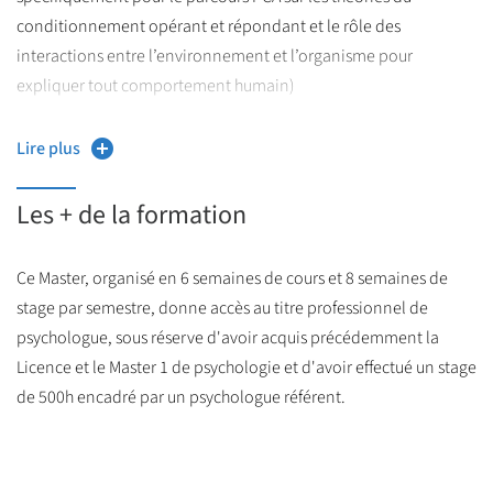
d'évaluation des prises en charge et de développement de
conditionnement opérant et répondant et le rôle des
prises en charge individualisées de qualité est une priorité à
interactions entre l’environnement et l’organisme pour
l'heure actuelle (loi n°2002-2 du 2 Janvier 2002 rénovant
expliquer tout comportement humain)
l'action sociale et médico-sociale).
• Être capable de développer une conscience critique sur ces
Lire plus
La formation répond à ces exigences, élaboration de
théories
programmes d'éducation individualisée, évaluation des
Les + de la formation
procédures utilisées, diffusion des évaluations, développement
de programmes de recherche, etc. C'est pourquoi, l'insertion
professionnelle du psychologue Analyste du Comportement est
Ce Master, organisé en 6 semaines de cours et 8 semaines de
extrêmement large et variée.
stage par semestre, donne accès au titre professionnel de
psychologue, sous réserve d'avoir acquis précédemment la
Licence et le Master 1 de psychologie et d'avoir effectué un stage
de 500h encadré par un psychologue référent.