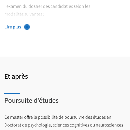
l’examen du dossier des candidat·es selon les
modalités suivantes :
Lire plus
Mention de licence : Psychologie
Critères d’examen du dossier :
• Adéquation du projet du candidat avec les objectifs de la
formation et des débouchés professionnels
Et après
• Adéquation entre le parcours académique, le projet de
recherche, le projet professionnel et le master postulé
• Modalités de sélection : Étude de dossier et entretien
Poursuite d'études
individuel de motivation
Ce master offre la possibilité de poursuivre des études en
EN MASTER 2 :
Doctorat de psychologie, sciences cognitives ou neurosciences