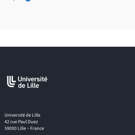
• CHRU
• Centres de dépistage de l'Autisme
• Centres maternels, maternités, services pédiatriques
• Institutions spécialisées : IME, IMP, IMPRO
• Centre de rééducation
• Maison d'accueil spécialisée
• Maison de retraite
Université de Lille
42 rue Paul Duez
Petite enfance
59000 Lille − France