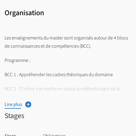
Organisation
Les enseignements du master sont organisés autour de 4 blocs
de connaissances et de compétences (BCC).
Programme :
BCC 1 : Appréhender les cadres théoriques du domaine
BCC 2 : S'initier à et mettre en place la méthodologie de la
recherche
Lire plus
BCC 3 : Proposer et mettre en place une intervention
Stages
BCC 4 : Se projeter dans un contexte professionnel et un projet
personnel
Stage
Obligatoire