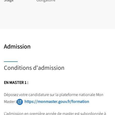
En Master 2, les enseignements se déroulent en 4 sessions de
deux semaines (essentiellement de septembre à avril)
en alternance avec des périodes de stage professionnalisant de
500 h minimum dans une structure publique.
Admission
Conditions d'admission
EN MASTER 1 :
Déposez votre candidature sur la plateforme nationale Mon
Master
:
https://monmaster.gouv.fr/formation
L’admission en première année de master est subordonnée à