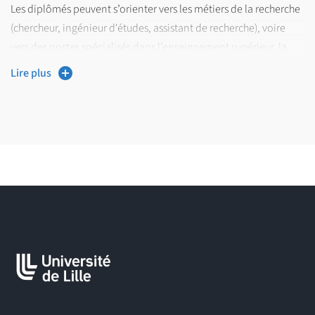
Les diplômés peuvent s’orienter vers les métiers de la recherche
(chercheur, ingénieur d'études, assistant de recherche), voire
vers des postes spécialisés dans l’enseignement supérieur, la
technologie du langage (TAL, IA, annotation de corpus), la
Lire plus
communication multilingue, les politiques linguistiques, la
linguistique clinique (en appui aux orthophonistes ou aux
psychologues), ou encore la valorisation du patrimoine
linguistique et culturel au sein de grandes infrastructures de
recherche.
Grâce à des enseignements appliqués, des outils logiciels
spécialisés et des stages en laboratoire ou structure
professionnelle, les étudiant·es acquièrent des compétences
recherchées dans des secteurs tels que l’édition, la médiation
linguistique, l’innovation pédagogique ou la recherche-
développement en sciences du langage.