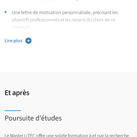
Une lettre de motivation personnalisée, précisant les
objectifs professionnels et les raisons du choix de ce
parcours ;
Une ébauche de projet de recherche, en cohérence avec les
Lire plus
axes du Master (linguistique théorique, expérimentale,
clinique, comparée, computationnelle) ;
Les relevés de notes des années antérieures ;
Pour les étudiant·es étranger·ères, un certificat de langue
française est exigé, niveau C1 dans toutes les compétences,
Et après
écrites et orales (compréhension et production).
Les candidatures sont examinées par une commission
pédagogique qui évalue la pertinence du projet, le niveau
Poursuite d'études
académique, et l’adéquation du profil aux attendus de la
formation.
Le Master LiTEC offre une solide formation à et par la recherche,