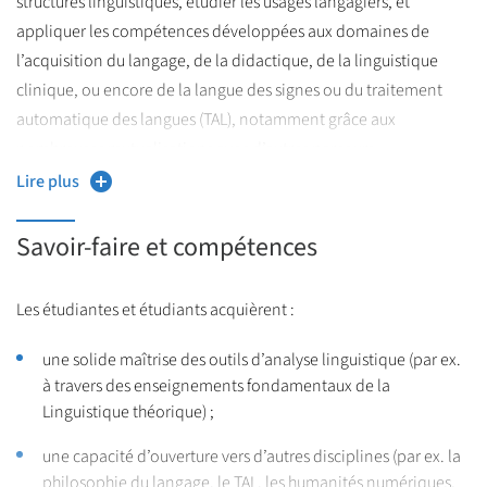
structures linguistiques, étudier les usages langagiers, et
appliquer les compétences développées aux domaines de
Pensé comme une passerelle entre la recherche fondamentale
l’acquisition du langage, de la didactique, de la linguistique
et les applications (numériques, éducatives, cliniques), le Master
clinique, ou encore de la langue des signes ou du traitement
LiTEC s’ancre dans un environnement scientifique
automatique des langues (TAL), notamment grâce aux
fortement interdisciplinaire, au cœur du laboratoire de
nombreuses mutualisations avec d’autres parcours.
recherche ‘Savoirs, Textes & Langage’ (UMR8163-CNRS &
Lire plus
Université de Lille).
Les enseignements couvrent la Linguistique théorique
(Phonologie, Morphologie, Syntaxe, Sémantique, Grammaire
Savoir-faire et compétences
des constructions etc.), les aspects interdisciplinaires et
appliqués de la Linguistique (Sociolinguistique, Acquisition du
Les étudiantes et étudiants acquièrent :
langage, Linguistique expérimentale, Linguistique clinique,
Linguistique de l’oral), les outils numériques de traitement du
une solide maîtrise des outils d’analyse linguistique (par ex.
langage et des corpus (PRAAT, ELAN, CLAN, etc.), ainsi qu’une
à travers des enseignements fondamentaux de la
Linguistique théorique) ;
ouverture vers les Humanités numériques. Une attention
particulière est portée aux langues et leur diversité, y compris
une capacité d’ouverture vers d’autres disciplines (par ex. la
dans une approche comparée et contrastive.
philosophie du langage, le TAL, les humanités numériques,