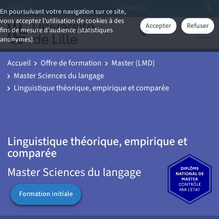
Aller à
En poursuivant votre navigation sur ce site,
vous acceptez l'utilisation de cookies à des
Accepter
Refuser
fins de mesure d'audience (statistiques
anonymes).
Accueil
Offre de formation
Master (LMD)
Master Sciences du langage
Linguistique théorique, empirique et comparée
Linguistique théorique, empirique et
comparée
Master Sciences du langage
Formation initiale