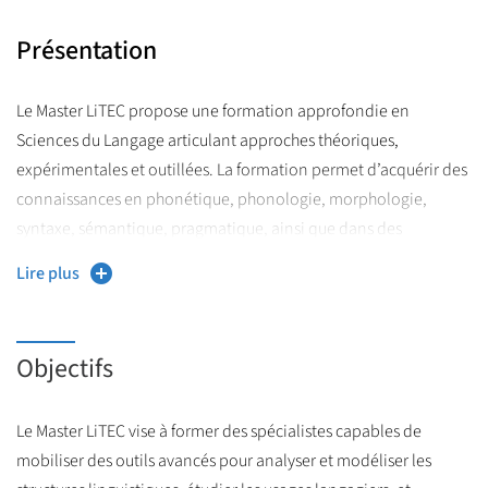
Présentation
Le Master LiTEC propose une formation approfondie en
Sciences du Langage articulant approches théoriques,
expérimentales et outillées. La formation permet d’acquérir des
connaissances en phonétique, phonologie, morphologie,
syntaxe, sémantique, pragmatique, ainsi que dans des
domaines interdisciplinaires comme la psycholinguistique et la
Lire plus
sociolinguistique. Il offre aussi une initiation à la méthodologie
de la recherche et permet aux étudiantes et aux étudiants de se
familiariser avec des outils logiciels pour analyser des corpus
Objectifs
oraux, textuels ou multimodaux.
Au sein de cette formation, le langage est étudié dans ses
Le Master LiTEC vise à former des spécialistes capables de
multiples dimensions : structurelle, cognitive, sociale et
mobiliser des outils avancés pour analyser et modéliser les
appliquée.