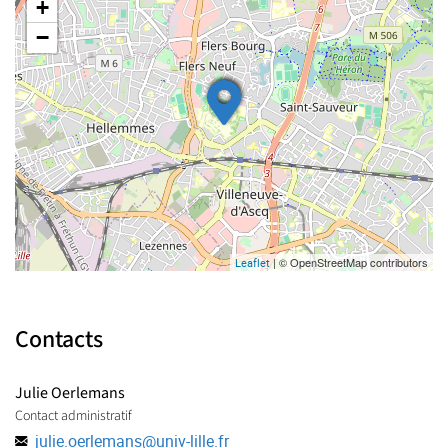
+
−
| © OpenStreetMap contributors
Leaflet
Contacts
Julie Oerlemans
Contact administratif
julie.oerlemans
@
univ-lille.fr