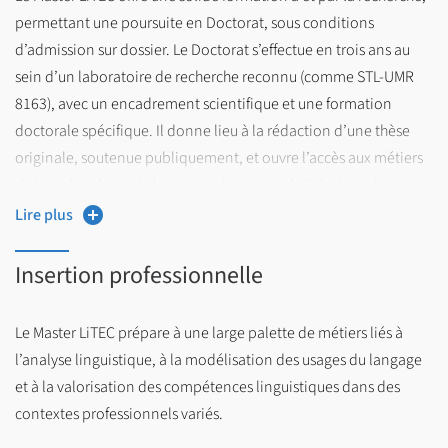
permettant une poursuite en Doctorat, sous conditions
d’admission sur dossier. Le Doctorat s’effectue en trois ans au
sein d’un laboratoire de recherche reconnu (comme STL-UMR
8163), avec un encadrement scientifique et une formation
doctorale spécifique. Il donne lieu à la rédaction d’une thèse
originale, soutenue publiquement, et ouvre l’accès aux métiers
de la recherche ou à des postes à responsabilités dans des
organismes nationaux ou internationaux.
Lire plus
https://edshs.univ-lille.fr/
Pour en savoir plus :
Insertion professionnelle
Pour découvrir un exemple concret de parcours, vous pouvez
Le Master LiTEC prépare à une large palette de métiers liés à
consulter le
témoignage d’Ariane Robert
, ancienne
l’analyse linguistique, à la modélisation des usages du langage
étudiante du Master, aujourd’hui doctorante, publié sur le site
et à la valorisation des compétences linguistiques dans des
de la Faculté des Humanités et sur LinkedIn.
contextes professionnels variés.