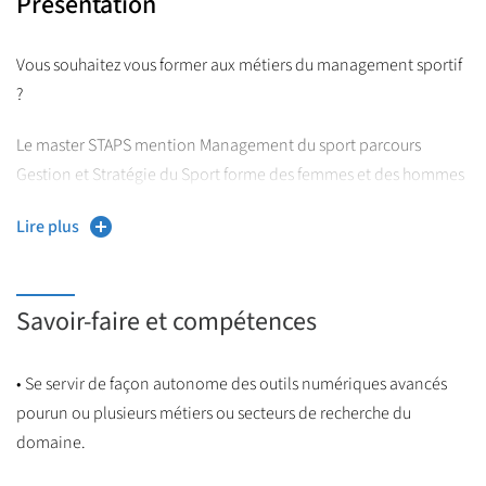
Présentation
Vous souhaitez vous former aux métiers du management sportif
?
Le master STAPS mention Management du sport parcours
Gestion et Stratégie du Sport forme des femmes et des hommes
à devenir cadres, cadres dirigeants du secteur sportif. Ces
Lire plus
professionnels ont une connaissance fine de leur domaine
d’activité et ont développé une expertise en matière de projets
de management, d’administration, de gestion, de marketing ou
Savoir-faire et compétences
de communication liés au monde du sport et des loisirs.
Cette formation propose une vision large, dynamique et
• Se servir de façon autonome des outils numériques avancés
épistémologique des connaissances récentes dans le domaine
pourun ou plusieurs métiers ou secteurs de recherche du
des sciences sociales et de gestion appliquées au management
domaine.
des organisations sportives et de loisirs afin de transmettre aux