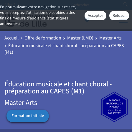
Aller à
En poursuivant votre navigation sur ce site,
vous acceptez l'utilisation de cookies à des
Accepter
Refuser
fins de mesure d'audience (statistiques
anonymes).
Accueil
Offre de formation
Master (LMD)
Master Arts
Éducation musicale et chant choral - préparation au CAPES
(M1)
Éducation musicale et chant choral -
préparation au CAPES (M1)
Master Arts
Formation initiale