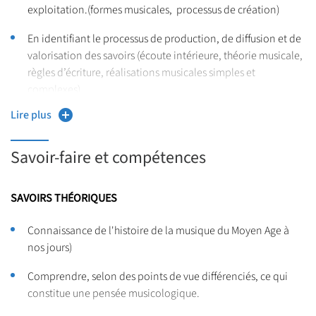
exploitation.(formes musicales, processus de création)
En identifiant le processus de production, de diffusion et de
valorisation des savoirs (écoute intérieure, théorie musicale,
règles d’écriture, réalisations musicales simples et
complexes)
Lire plus
MOBILISER UNE CULTURE ARTISTIQUE, SITUER ET
CONTEXTUALISER
Savoir-faire et compétences
En identifiant, sélectionnant et en analysant avec esprit
critique diverses ressources dans son domaine de spécialité
SAVOIRS THÉORIQUES
pour documenter un sujet et synthétiser ces données en vue
de leur exploitation.
Connaissance de l'histoire de la musique du Moyen Age à
nos jours)
En se servant aisément des différents registres d’expression
écrite et orale de la langue française.
Comprendre, selon des points de vue différenciés, ce qui
constitue une pensée musicologique.
En mobilisant une culture artistique et les principales
méthodes disciplinaires pour commenter les créations et les