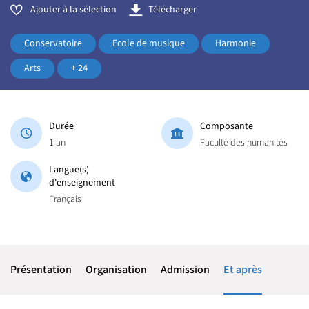
Ajouter à la sélection
Télécharger
Conservatoire
Ecole de musique
Harmonie
Arts
+ 24
Durée
Composante
1 an
Faculté des humanités
Langue(s)
d'enseignement
Français
Présentation
Organisation
Admission
Et après