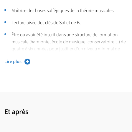
Maîtrise des bases solfégiques de la théorie musicales
Lecture aisée des clés de Sol et de Fa
Être ou avoir été inscrit dans une structure de formation
musicale (harmonie, école de musique, conservatoire…) de
quatre à six années pour justifier d’un niveau minimal de
premier cycle.
Lire plus
Justifier d’une pratique instrumentale ou vocale de quatre à
six années pour justifier d’un niveau minimal de premier
cycle.
Et après