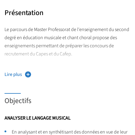
Présentation
Le parcours de Master Professorat de l'enseignement du second
degré en éducation musicale et chant choral propose des
enseignements permettant de préparer les concours de
recrutement du Capes et du Cafep.
Ceux-ci sont à la fois techniques (écoute, écriture, analyse,
Lire plus
direction de chœur), mais également musicologiques et
historiques.
Des séminaires et une formation à la méthodologie de la
Objectifs
recherche complètent
ANALYSER LE LANGAGE MUSICAL
Ce cursus de niveau Master 1 comprend la réalisation d’un
Mémoire de recherche.
En analysant et en synthétisant des données en vue de leur