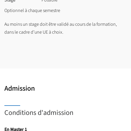
Stage
Possible
Aux heures d’enseignement, il convient d’ajouter la possibilité
Optionnel à chaque semestre
de stages et de projets tuteurés.
Au moins un stage doit être validé au cours de la formation,
dans le cadre d’une UE à choix.
Admission
Conditions d'admission
En Master 1