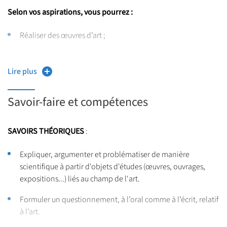
Selon vos aspirations, vous pourrez :
Réaliser des œuvres d’art ;
Participer à des expositions ;
Lire plus
Assister des artistes dans la production de leurs œuvres ;
Proposer des conférences ;
Savoir-faire et compétences
Enseigner les arts plastiques,
SAVOIRS THÉORIQUES
:
Organiser et mener des ateliers de pratique plastique ;
Expliquer, argumenter et problématiser de manière
Travailler l’image numérisée ;
scientifique à partir d'objets d'études (œuvres, ouvrages,
expositions...) liés au champ de l'art.
Rédiger des articles dans le champ de l’art contemporain.
Formuler un questionnement, à l’oral comme à l’écrit, relatif
Les séminaires de recherche et les manifestations scientifiques
à l’art.
(journées d’étude, colloques, cycles de conférences, rencontres