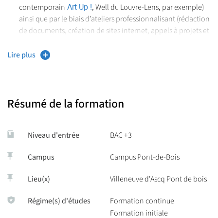
Art Up !
contemporain
, Well du Louvre-Lens, par exemple)
ainsi que par le biais d’ateliers professionnalisant (rédaction
de documents, création de sites internet, appels à projets et
à résidence, etc.) .
Lire plus
Une véritable ouverture sur les enjeux de l’art contemporain.
Une articulation forte entre pratique et théorie. Des
opportunités d’expositions.
Résumé de la formation
Niveau d'entrée
BAC +3
Campus
Campus Pont-de-Bois
Lieu(x)
Villeneuve d'Ascq Pont de bois
Régime(s) d'études
Formation continue
Formation initiale