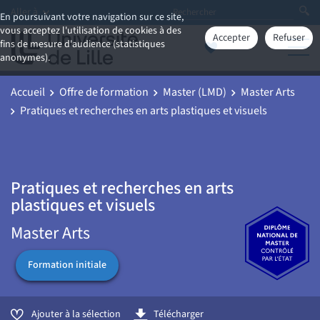
Aller à
En poursuivant votre navigation sur ce site,
vous acceptez l'utilisation de cookies à des
Accepter
Refuser
fins de mesure d'audience (statistiques
anonymes).
Accueil
Offre de formation
Master (LMD)
Master Arts
Pratiques et recherches en arts plastiques et visuels
Pratiques et recherches en arts
plastiques et visuels
Master Arts
Formation initiale
Ajouter à la sélection
Télécharger