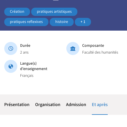
Création
pratiques artistiques
pratiques reflexives
histoire
+ 1
Durée
Composante
2 ans
Faculté des humanités
Langue(s)
d'enseignement
Français
Présentation
Organisation
Admission
Et après