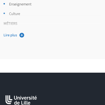
Enseignement
Culture
MÉTIERS
Artiste
Lire plus
Assistant·e d’artiste
Animateur·ice d’ateliers pour enfants et adultes en musées
et centres d’art
Artiste intervenant en milieu scolaire, périscolaire et
associatif
Concepteur·ice graphique et numérique dans le secteur de
l’art contemporain.
Sur l’insertion professionnelle des diplomé·es, consultez les