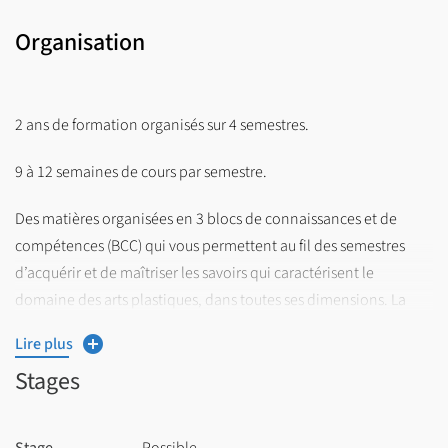
Organisation
2 ans de formation organisés sur 4 semestres.
9 à 12 semaines de cours par semestre.
Des matières organisées en 3 blocs de connaissances et de
compétences (BCC) qui vous permettent au fil des semestres
d’acquérir et de maîtriser les savoirs qui caractérisent le
domaine des arts plastiques, dans toutes ses dimensions. La
formation en Master insiste sur l’apprentissage à la recherche
Lire plus
par la recherche, grâce à des enseignements spécialisés de haut
Stages
niveau qui vous permettent d’envisager de poursuivre un
parcours doctoral, de parfaire votre spécialisation technique ou
de vous insérer professionnellement, selon les cas.