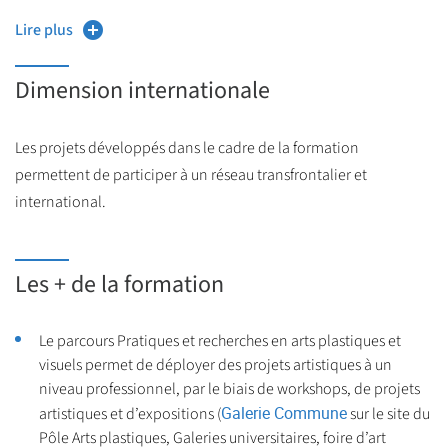
avec des artistes) vous permettent d’explorer les questions vives
Structurer un projet de recherche en art.
Lire plus
qui traversent le champ de l’art contemporain.
SAVOIR-FAIRE
:
Dimension internationale
Construire une démarche de création soutenue
théoriquement.
Les projets développés dans le cadre de la formation
Élaborer et décrire un processus de création.
permettent de participer à un réseau transfrontalier et
international.
Présenter un travail sur différents supports de diffusion.
COMPÉTENCES ADDITIONNELLES
:
Les + de la formation
Développer des compétences liées au numérique.
Comprendre un document spécialisé rédigé en langue
Le parcours Pratiques et recherches en arts plastiques et
étrangère.
visuels permet de déployer des projets artistiques à un
niveau professionnel, par le biais de workshops, de projets
Interagir en langue étrangère, comprendre et s'exprimer
Galerie Commune
artistiques et d’expositions (
sur le site du
oralement en continu
Pôle Arts plastiques, Galeries universitaires, foire d’art