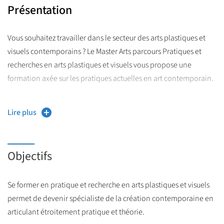
Présentation
Vous souhaitez travailler dans le secteur des arts plastiques et
visuels contemporains ? Le Master Arts parcours Pratiques et
recherches en arts plastiques et visuels vous propose une
formation axée sur les pratiques actuelles en art contemporain.
workshops
Elle articule un enseignement pratique à travers des
Lire plus
proposés par des artistes, la réalisation d’expositions en vraie
grandeur et un enseignement théorique en histoire et critique
de l’art contemporain ainsi qu’en théorie de l’art et esthétique.
Objectifs
Le parcours est ouvert à tous·tes les étudiant·es ayant suivi un
cursus en arts plastiques en Licence, ou une formation
Se former en pratique et recherche en arts plastiques et visuels
équivalente ayant permis d’acquérir des connaissances en art
permet de devenir spécialiste de la création contemporaine en
ou des compétences pratiques liées à l’art contemporain.
articulant étroitement pratique et théorie.