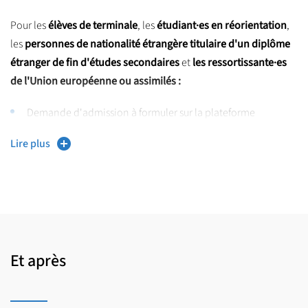
Pour les
élèves de terminale
, les
étudiant·es en réorientation
,
les
personnes de nationalité étrangère titulaire d'un diplôme
étranger de fin d'études secondaires
et
les ressortissante·es
de l'Union européenne ou assimilés :
Demande d'admission à formuler sur la plateforme
Parcoursup
nationale
de la mi janvier à la mi mars
Lire plus
Pour les
personnes de nationalité étrangère
(hors UE et
assimilés) :
https://international.univ-lille.fr/venir-a-
RDV sur
luniversite/etudiantes/
Vous retrouverez sur la plateforme Parcoursup les
Et après
caractéristiques, attendus et critères généraux d'appréciation
des dossiers qui permettront à la commission d'enseignant·es