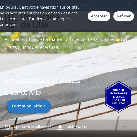
Aller à
En poursuivant votre navigation sur ce site,
vous acceptez l'utilisation de cookies à des
Accepter
Refuser
fins de mesure d'audience (statistiques
anonymes).
Accueil
Offre de formation
Licence (LMD)
Licence Arts
Arts plastiques et visuels
Arts plastiques et visuels
Licence Arts
Formation initiale
Ajouter à la sélection
Télécharger