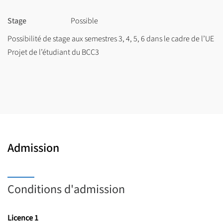
BCC 2 : Analyser et concevoir des projets artistiques ;
Stage
BCC 3 : Construire son projet personnel et professionnel en
Possible
connaissant les milieux artistiques ;
Possibilité de stage aux semestres 3, 4, 5, 6 dans le cadre de l’UE
Projet de l’étudiant du BCC3
BCC 4 : Préparer un projet professionnel ;
Une validation des semestres sous forme de contrôle continu et
d’examen terminal donnant droit à des crédits ECTS (European
Credit Transfer System) : 180 crédits pour valider la Licence.
Une moyenne de 20 heures de cours par semaine, à compléter
nécessairement par un travail personnel régulier.
Admission
Conditions d'admission
Licence 1