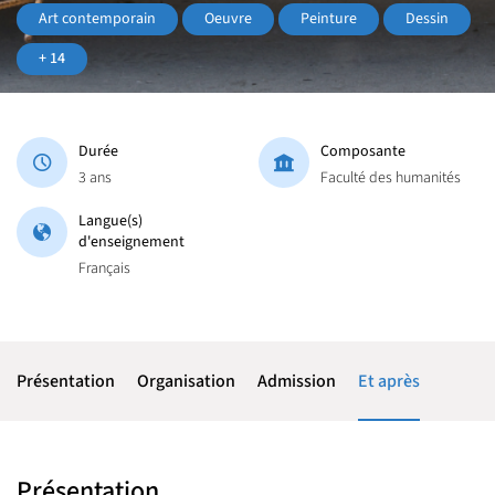
Art contemporain
Oeuvre
Peinture
Dessin
+ 14
Durée
Composante
3 ans
Faculté des humanités
Langue(s)
d'enseignement
Français
Présentation
Organisation
Admission
Et après
Présentation