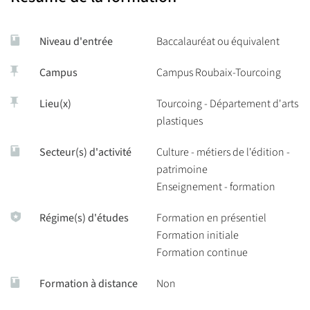
Imagination, capacité à se renouveler, à s’adapter, à
diverses menées par l’association Palette Étudiante.
s’organiser, à travailler en autonomie et en équipe, à
développer son esprit critique, à respecter autrui.
Niveau d'entrée
Baccalauréat ou équivalent
Vous bénéficiez d’un environnement culturel de proximité riche
et varié (MUba Eugène Leroy, Le Fresnoy Studio National des
Campus
Campus Roubaix-Tourcoing
arts contemporains, l’Institut du Monde Arabe, l’Hospice
d’Havré, La Confection idéale, La Galerie Nadar, le LaM, le Tri
Lieu(x)
Tourcoing - Département d'arts
Postal, etc.)
plastiques
Secteur(s) d'activité
Culture - métiers de l'édition -
Présentation en vidéo de la formation :
patrimoine
https://drive.google.com/file/d/1cAiJarRNDsHNNCw3OSVX
Enseignement - formation
usp=drivesdk
Régime(s) d'études
Formation en présentiel
Formation initiale
Formation continue
Formation à distance
Non