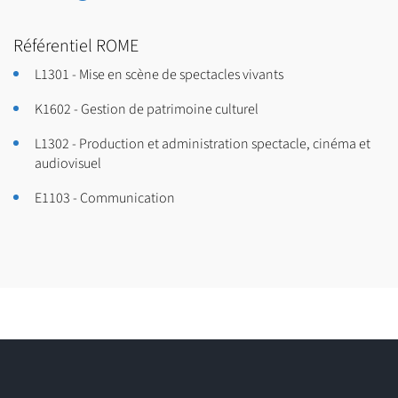
Professeur·e d’enseignement artistique en école d’art
municipale ou régionale
Référentiel ROME
Chercheur·euse en histoire et/ou théorie de l’art
L1301 - Mise en scène de spectacles vivants
Professeur·e des écoles
K1602 - Gestion de patrimoine culturel
PRATIQUE ARTISTIQUE
L1302 - Production et administration spectacle, cinéma et
audiovisuel
Artiste plasticien·ne
E1103 - Communication
MÉTIERS DE L’EXPOSITION
Chargé·e d’accueil des publics
Régisseur·euse d’œuvres d’art
Coordinateur·rice de projets artistiques
Assistant·e d’exposition